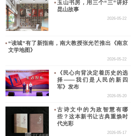
玉山书房，用三个“三”讲好
昆山故事
2026-05-22
“读城”有了新指南，南大教授张光芒推出《南京
文学地图》
2026-05-22
《民心向背决定着历史的选
择——我们是人民的新四
军》发布
2026-05-20
古诗文中的为政智慧有哪
些？这本新书让古典重焕时
代光彩
2026-05-17