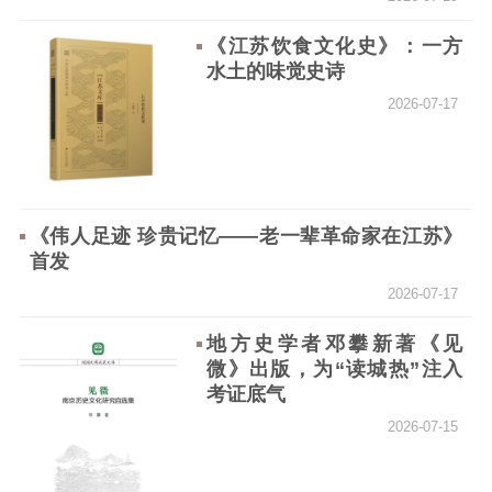
公示公告
《江苏饮食文化史》：一方
水土的味觉史诗
通知公告
信息公开制度
信息公开指南
2026-07-17
信息公开年度报
告
政策法规
工作动态
《伟人足迹 珍贵记忆——老一辈革命家在江苏》
理论武装
首发
2026-07-17
理论学习
宣传宣讲
研究阐释
地方史学者邓攀新著《见
哲学社科
微》出版，为“读城热”注入
考证底气
社科强省
工作通知
成果集萃
2026-07-15
江苏文脉
资料下载