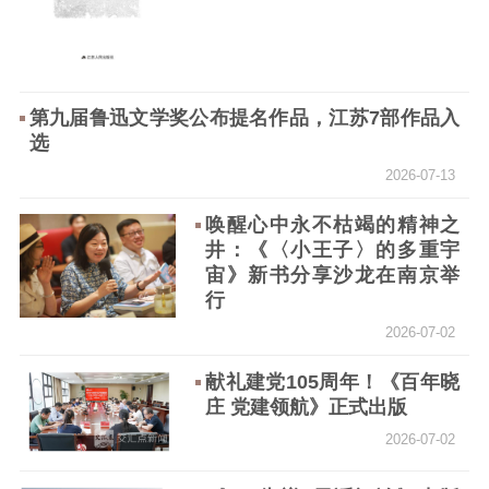
新闻宣传
主题宣传
对外宣传
新闻发布
记者之家
品牌栏目
第九届鲁迅文学奖公布提名作品，江苏7部作品入
文化文艺
选
2026-07-13
精品生产
文化惠民
文化传承
文化交流
体制改革
文化产业
唤醒心中永不枯竭的精神之
井：《〈小王子〉的多重宇
紫金文化艺术节
品牌活动
紫艺舞台
宙》新书分享沙龙在南京举
行
精神文明
2026-07-02
文明创建
文明实践
文明培育
献礼建党105周年！《百年晓
先进典型
庄 党建领航》正式出版
社会宣传
2026-07-02