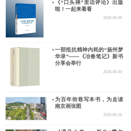
思想政治教育
爱国主义教育
全民国防教育
《“口头禅”里话评论》出版
啦！一起来看看
红色资源保护利
用
2026-06-30
新闻出版
精品出版
全民阅读
出版监管
一部抵抗精神内耗的“扬州梦
扫黄打非
华录”——《冶春笔记》新书
分享会举行
电影工作
2026-06-30
电影创作
电影市场
机关党建
为百年街巷写本书，为走读
南京画张图
党建要闻
学习在线
2026-06-26
文化人才