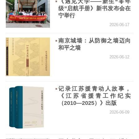
《遇见大学——新生“零年
紫金人才
职称评审
级”启航手册》新书发布会在
宁举行
数据资源
2026-06-17
公共服务
南京城墙：从防御之墙迈向
新时代公民素养
新闻出版
作品著作权
和平之墙
提升资源库
政务服务
登记服务
2026-06-12
科研创新
智库服务
文艺创作
服务管理平台
管理平台
服务管理
文化产业
数字出版
新闻发布工作备
统计分析
审读服务
案管理系统
记录江苏援青动人故事，
《江苏省援青工作纪实
电影
理论宣讲
政工继续教育学
（2010—2025）》出版
服务
共建共享平台
习平台
2026-06-09
责任编辑注册
业务申报系统