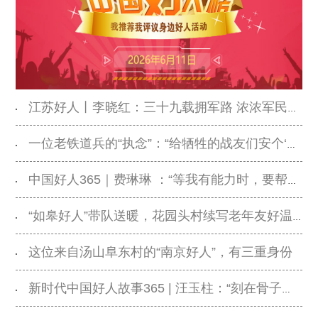
江苏好人丨李晓红：三十九载拥军路 浓浓军民鱼水情
一位老铁道兵的“执念”：“给牺牲的战友们安个‘家’”
中国好人365｜费琳琳 ：“等我有能力时，要帮一帮和父母一样的人”
“如皋好人”带队送暖，花园头村续写老年友好温情篇章
这位来自汤山阜东村的“南京好人”，有三重身份
新时代中国好人故事365 | 汪玉柱：“刻在骨子里的责任感”