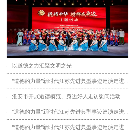
新闻出版
精品出版
全民阅读
出版监管
扫黄打非
电影工作
电影创作
电影市场
以道德之力汇聚文明之光
机关党建
“道德的力量”新时代江苏先进典型事迹巡演走进宿迁沭阳
党建要闻
学习在线
淮安市开展道德模范、身边好人走访慰问活动
文化人才
“道德的力量”新时代江苏先进典型事迹巡演走进泰兴
紫金人才
职称评审
“道德的力量”新时代江苏先进典型事迹巡演走进连云港市灌云县
数据资源