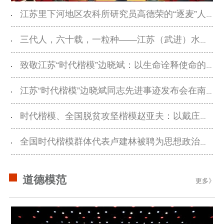
记者之家
品牌栏目
江苏里下河地区农科所研究员高德荣的“逐麦”人生
文化文艺
三代人，六十载，一粒种——江苏（武进）水稻研究所良种繁育团队的“追稻”传奇
精品生产
文化惠民
文化传承
文化交流
体制改革
文化产业
致敬江苏“时代楷模”边晓斌：以生命诠释使命的“人民法官”
紫金文化艺术节
品牌活动
紫艺舞台
江苏“时代楷模”边晓斌同志先进事迹发布会在南京举行
精神文明
时代楷模、全国脱贫攻坚楷模赵亚夫：以戴庄经验书写共同富裕新画卷
文明创建
文明实践
文明培育
全国时代楷模群体代表卢建林被聘为思想政治教育特聘导师
先进典型
社会宣传
道德模范
更多》
思想政治教育
爱国主义教育
全民国防教育
红色资源保护利
用