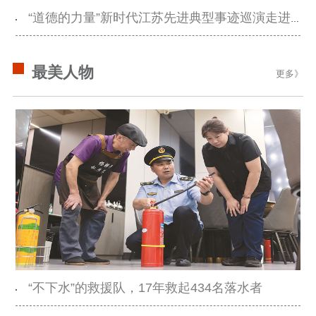
公共服务
“道德的力量”新时代江苏先进典型事迹巡演走进镇江句容
新时代公民素养
新闻出版
作品著作权
提升资源库
政务服务
登记服务
最美人物
更多》
科研创新
智库服务
文艺创作
服务管理平台
管理平台
服务管理
文化产业
数字出版
新闻发布工作备
统计分析
审读服务
案管理系统
电影
理论宣讲
政工继续教育学
服务
共建共享平台
习平台
责任编辑注册
业务申报系统
“不下水”的救援队，17年救起434名落水者