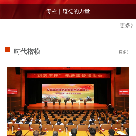
通知公告
信息公开制度
信息公开指南
信息公开年度报
专栏｜道德的力量
告
政策法规
更多》
工作动态
理论武装
时代楷模
更多》
理论学习
宣传宣讲
研究阐释
哲学社科
社科强省
工作通知
成果集萃
江苏文脉
资料下载
新闻宣传
主题宣传
对外宣传
新闻发布