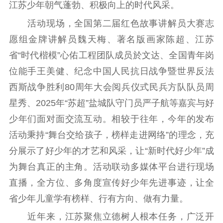
江苏少年朝气蓬勃、积极向上的时代风采。
紫金文化艺术节
品牌活动
紫艺舞台
活动现场，全国第二届红色故事讲解员大赛志
精神文明
愿组金牌讲解员魏天梅、著名版画家陈超、江苏
文明创建
文明实践
文明培育
省“时代楷模”心佑工程团队成员於文达、全国青年岗
先进典型
位能手王美健、纪念中国人民抗日战争暨世界反法
西斯战争胜利80周年大会阅兵仪式民兵方队队员周
社会宣传
星秀、2025年“苏超”盐城队守门员严子航等嘉宾与好
思想政治教育
爱国主义教育
全民国防教育
少年们面对面交流互动。相较于往年，今年的发布
红色资源保护利
活动秉持“舞台交给孩子，榜样走进网络”的理念，充
用
分展示了好少年的才艺和风采，让“新时代好少年”成
新闻出版
为舞台真正的主角。活动联动多媒体平台进行现场
直播，全方位、多角度宣传好少年先进事迹，让全
精品出版
全民阅读
出版监管
省少年儿童学有榜样、行有方向、做有力量。
扫黄打非
近年来，江苏聚焦立德树人根本任务，广泛开