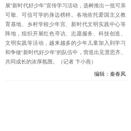
电影工作
展“新时代好少年”宣传学习活动，选树推出一批可亲
可敬、可信可学的身边榜样。各地依托爱国主义教
电影创作
电影市场
育基地、乡村学校少年宫、新时代文明实践中心等
机关党建
阵地，组织开展红色寻访、志愿服务、科技创造、
党建要闻
学习在线
文明实践等活动，越来越多的少年儿童加入到学习
和争做“新时代好少年”的队伍中，营造出见贤思齐、
文化人才
共同成长的浓厚氛围。（记者 卞小燕）
紫金人才
职称评审
编辑：秦春凤
数据资源
公共服务
新时代公民素养
新闻出版
作品著作权
提升资源库
政务服务
登记服务
科研创新
智库服务
文艺创作