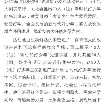
苏省“新时代好少年”先进事迹发布活动在东台市王昆
理论武装
大剧院举行，向社会推出30人（组）新时代好少年
理论学习
宣传宣讲
研究阐释
的先进事迹，教育引领广大青少年争当爱党爱国、
勤奋好学、全面发展的新时代好少年，努力成长为
哲学社科
堪当强国建设、民族复兴大任的栋梁之材。
社科强省
工作通知
成果集萃
活动通过生动鲜活的事迹短片、真挚感人的故
江苏文脉
资料下载
事讲述和形式多样的舞台呈现，重点展示了6人
新闻宣传
（组）“新时代好少年”先进事迹，并对其他24人
（组）好少年先进事迹进行集中发布。这30人
主题宣传
对外宣传
新闻发布
（组）好少年是在各地广泛开展“新时代好少年”宣传
记者之家
品牌栏目
学习活动的基础上，经组织推荐、事迹审核、实地
文化文艺
考察、综合评审、集体评议、社会公示等方式产
生。他们追寻红色足迹、传播文明薪火、勇攀科学
精品生产
文化惠民
文化传承
高峰、传递向善力量、磨砺自强品格，展现出当下
文化交流
体制改革
文化产业