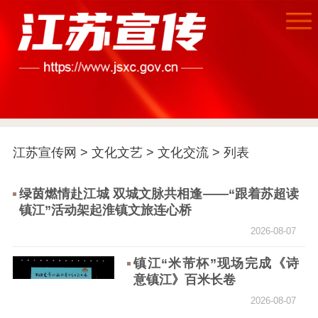
江苏宣传网
>
文化文艺
>
文化交流
> 列表
首页
绿茵燃情赴江城 双城文脉共相逢——“跟着苏超读
镇江”活动架起淮镇文旅连心桥
江苏要闻
2026-08-07
公示公告
镇江“米芾杯”现场完成《诗
意镇江》百米长卷
通知公告
信息公开制度
信息公开指南
2026-08-07
信息公开年度报