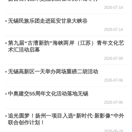
2026-07-14
新时代公民素养
新闻出版
作品著作权
提升资源库
政务服务
登记服务
无锡民族乐团走进延安甘泉大峡谷
科研创新
智库服务
文艺创作
2026-07-14
服务管理平台
管理平台
服务管理
第九届“古漕新韵”海峡两岸（江苏）青年文化艺
文化产业
数字出版
新闻发布工作备
术汇活动启幕
统计分析
审读服务
案管理系统
2026-07-09
电影
理论宣讲
政工继续教育学
服务
共建共享平台
习平台
无锡高新区一天举办两场重磅二胡活动
责任编辑注册
业务申报系统
2026-07-06
中奥建交55周年文化活动落地无锡
2026-07-06
追光圆梦！扬州一项目入选“新时代·新影像”中外
联合创作计划！
2026-06-29