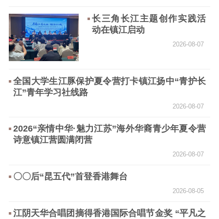
告
政策法规
长三角长江主题创作实践活
动在镇江启动
工作动态
2026-08-07
理论武装
全国大学生江豚保护夏令营打卡镇江扬中“青护长
理论学习
宣传宣讲
研究阐释
江”青年学习社线路
哲学社科
2026-08-07
社科强省
工作通知
成果集萃
2026“亲情中华·魅力江苏”海外华裔青少年夏令营
诗意镇江营圆满闭营
江苏文脉
资料下载
2026-08-07
新闻宣传
〇〇后“昆五代”首登香港舞台
主题宣传
对外宣传
新闻发布
2026-08-05
记者之家
品牌栏目
江阴天华合唱团摘得香港国际合唱节金奖 “平凡之