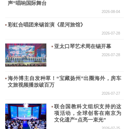
声”唱响国际舞台
文化文艺
2026-08-04
精品生产
文化惠民
文化传承
彩虹合唱团来锡首演《星河旅馆》
文化交流
体制改革
文化产业
2026-07-28
紫金文化艺术节
品牌活动
紫艺舞台
亚太口琴艺术周在锡开幕
精神文明
2026-07-28
文明创建
文明实践
文明培育
先进典型
海外博主自发种草！“宝藏扬州”出圈海外，房车
文旅视频播放破百万
社会宣传
2026-07-27
思想政治教育
爱国主义教育
全民国防教育
联合国教科文组织支持的这
红色资源保护利
项活动，全球创客在南京为
用
文化遗产“点亮一束光”
新闻出版
2026-07-25