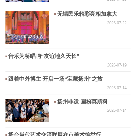
精品出版
全民阅读
出版监管
无锡民乐精彩亮相加拿大
扫黄打非
2026-07-22
电影工作
电影创作
电影市场
音乐为桥唱响“友谊地久天长”
机关党建
2026-07-19
党建要闻
学习在线
跟着中外博主 开启一场“宝藏扬州”之旅
2026-07-14
文化人才
扬州非遗 圈粉莫斯科
紫金人才
职称评审
2026-07-14
数据资源
公共服务
扬台当代艺术交流联展在市美术馆举行