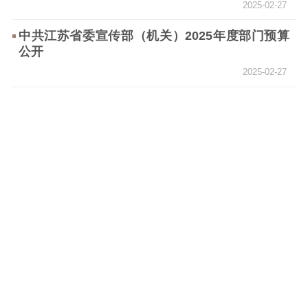
科研创新
智库服务
文艺创作
2025-02-27
服务管理平台
管理平台
服务管理
中共江苏省委宣传部（机关）2025年度部门预算
文化产业
数字出版
新闻发布工作备
公开
统计分析
审读服务
案管理系统
2025-02-27
电影
理论宣讲
政工继续教育学
服务
共建共享平台
习平台
责任编辑注册
业务申报系统