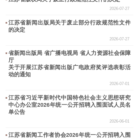
2026-07-27
理论武装
江苏省新闻出版局关于废止部分行政规范性文件
理论学习
宣传宣讲
研究阐释
的决定
哲学社科
2026-07-27
社科强省
工作通知
成果集萃
省新闻出版局 省广播电视局 省人力资源社会保障
厅
江苏文脉
资料下载
关于开展江苏省新闻出版广电政府奖评选表彰活
动的通知
新闻宣传
2026-07-01
主题宣传
对外宣传
新闻发布
江苏省习近平新时代中国特色社会主义思想研究
记者之家
品牌栏目
中心办公室2026年统一公开招聘入围面试人员名
单公告
文化文艺
2026-06-01
精品生产
文化惠民
文化传承
江苏省新闻工作者协会2026年统一公开招聘入围