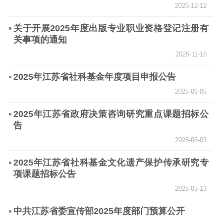
2025-12-12
电影工作
关于开展2025年度出版专业职业资格登记注册有
电影创作
电影市场
关事项的通知
2025-11-18
机关党建
2025年江苏省社科基金年度项目申报公告
党建要闻
学习在线
2025-06-05
文化人才
2025年江苏省政府决策咨询研究重点课题招标公
告
紫金人才
职称评审
2025-06-03
数据资源
2025年江苏省社科基金文化遗产保护传承研究专
公共服务
项课题招标公告
2025-05-13
新时代公民素养
新闻出版
作品著作权
提升资源库
政务服务
登记服务
中共江苏省委宣传部2025年度部门预算公开