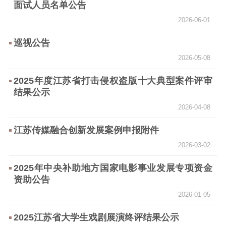
文化交流
体制改革
文化产业
面试人员名单公告
紫金文化艺术节
品牌活动
紫艺舞台
2026-06-01
精神文明
巡视公告
2026-05-08
文明创建
文明实践
文明培育
2025年度江苏省打击侵权盗版十大典型案件评审
先进典型
结果公示
社会宣传
2026-04-08
思想政治教育
爱国主义教育
全民国防教育
江苏传媒融合创新发展案例申报附件
红色资源保护利
2026-03-02
用
2025年中央补助地方国家电影事业发展专项资金
新闻出版
资助公告
2026-01-05
精品出版
全民阅读
出版监管
2025江苏省大学生戏剧展演终评结果公示
扫黄打非