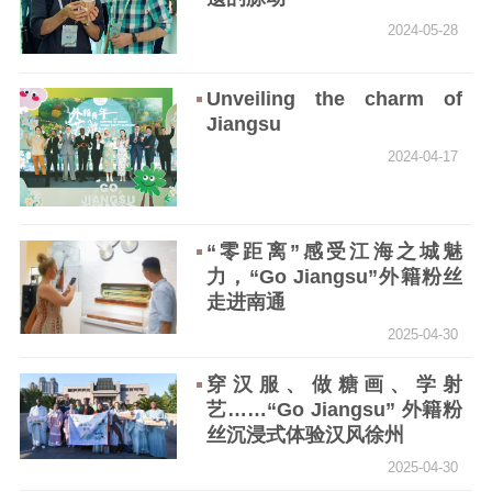
新时代公民素养
新闻出版
作品著作权
2024-05-28
提升资源库
政务服务
登记服务
科研创新
智库服务
文艺创作
服务管理平台
管理平台
服务管理
Unveiling the charm of
Jiangsu
文化产业
数字出版
新闻发布工作备
2024-04-17
统计分析
审读服务
案管理系统
电影
理论宣讲
政工继续教育学
服务
共建共享平台
习平台
“零距离”感受江海之城魅
责任编辑注册
业务申报系统
力，“Go Jiangsu”外籍粉丝
走进南通
2025-04-30
穿汉服、做糖画、学射
艺……“Go Jiangsu” 外籍粉
丝沉浸式体验汉风徐州
2025-04-30