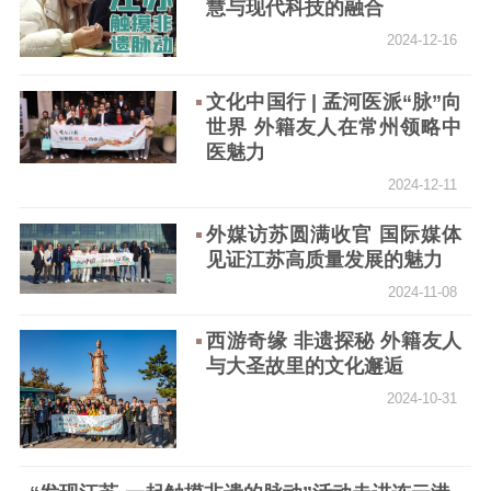
慧与现代科技的融合
工作动态
2024-12-16
文化中国行 | 孟河医派“脉”向
理论武装
世界 外籍友人在常州领略中
医魅力
理论学习
宣传宣讲
研究阐释
2024-12-11
哲学社科
外媒访苏圆满收官 国际媒体
社科强省
工作通知
成果集萃
见证江苏高质量发展的魅力
江苏文脉
资料下载
2024-11-08
新闻宣传
西游奇缘 非遗探秘 外籍友人
与大圣故里的文化邂逅
主题宣传
对外宣传
新闻发布
2024-10-31
记者之家
品牌栏目
文化文艺