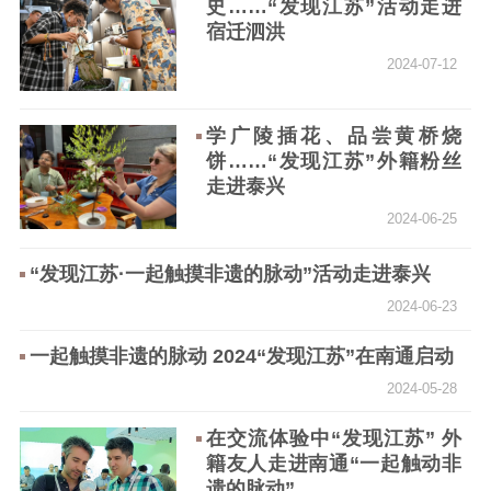
史……“发现江苏”活动走进
精品出版
全民阅读
出版监管
宿迁泗洪
扫黄打非
2024-07-12
电影工作
学广陵插花、品尝黄桥烧
电影创作
电影市场
饼……“发现江苏”外籍粉丝
走进泰兴
机关党建
2024-06-25
党建要闻
学习在线
“发现江苏·一起触摸非遗的脉动”活动走进泰兴
文化人才
2024-06-23
紫金人才
职称评审
一起触摸非遗的脉动 2024“发现江苏”在南通启动
2024-05-28
数据资源
在交流体验中“发现江苏” 外
公共服务
籍友人走进南通“一起触动非
遗的脉动”