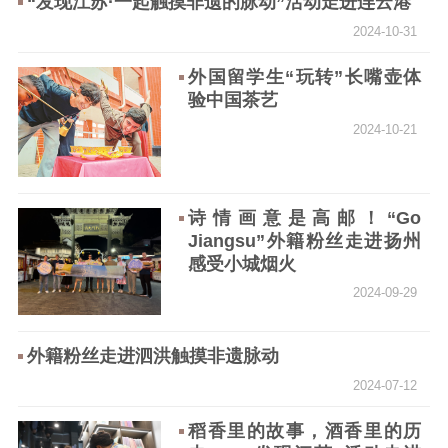
“发现江苏·一起触摸非遗的脉动”活动走进连云港
精品生产
文化惠民
文化传承
2024-10-31
文化交流
体制改革
文化产业
外国留学生“玩转”长嘴壶体
紫金文化艺术节
品牌活动
紫艺舞台
验中国茶艺
2024-10-21
精神文明
文明创建
文明实践
文明培育
诗情画意是高邮！“Go
先进典型
Jiangsu”外籍粉丝走进扬州
感受小城烟火
社会宣传
2024-09-29
思想政治教育
爱国主义教育
全民国防教育
红色资源保护利
外籍粉丝走进泗洪触摸非遗脉动
用
2024-07-12
新闻出版
稻香里的故事，酒香里的历