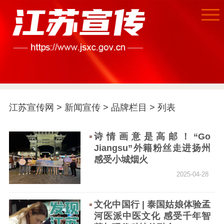
江苏宣传网
>
新闻宣传
>
品牌栏目
> 列表
首页
诗情画意是高邮！“Go
江苏要闻
Jiangsu”外籍粉丝走进扬州
感受小城烟火
公示公告
2025-04-28
通知公告
信息公开制度
信息公开指南
文化中国行 | 泰国姑娘体验孟
信息公开年度报
河医派中医文化 感受千年智
告
政策法规