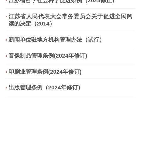
江苏省哲学社会科学促进条例（2025修正）
理论学习
宣传宣讲
研究阐释
江苏省人民代表大会常务委员会关于促进全民阅
哲学社科
读的决定（2014）
社科强省
工作通知
成果集萃
新闻单位驻地方机构管理办法（试行）
江苏文脉
资料下载
音像制品管理条例(2024年修订)
新闻宣传
印刷业管理条例(2024年修订)
主题宣传
对外宣传
新闻发布
记者之家
品牌栏目
出版管理条例（2024年修订）
文化文艺
精品生产
文化惠民
文化传承
文化交流
体制改革
文化产业
紫金文化艺术节
品牌活动
紫艺舞台