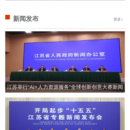
数据资源
新闻发布
公共服务
更多》
新时代公民素养
新闻出版
作品著作权
提升资源库
政务服务
登记服务
科研创新
智库服务
文艺创作
服务管理平台
管理平台
服务管理
文化产业
数字出版
新闻发布工作备
统计分析
审读服务
案管理系统
电影
理论宣讲
政工继续教育学
江苏举行“AI+人力资源服务”全球创新创意大赛新闻
服务
共建共享平台
习平台
发布会
责任编辑注册
业务申报系统