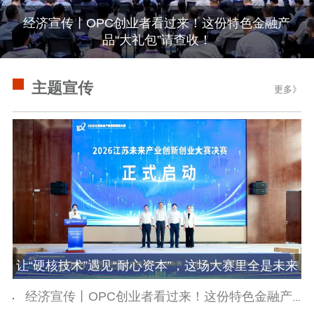
经济宣传丨OPC创业者看过来！这份特色金融产
通知公告
信息公开制度
信息公开指南
品“大礼包”请查收！
信息公开年度报
告
政策法规
主题宣传
更多》
工作动态
理论武装
理论学习
宣传宣讲
研究阐释
哲学社科
社科强省
工作通知
成果集萃
江苏文脉
资料下载
让“硬核技术”遇见“耐心资本”，这场大赛里全是未来
新闻宣传
产业的“金种子”！
经济宣传丨OPC创业者看过来！这份特色金融产品“大礼包”请查收！