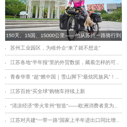
用
新闻出版
精品出版
全民阅读
出版监管
150天、15国、15000公里——他从苏州一路骑行到
扫黄打非
利物浦，今天出发！
苏州工业园区，为啥外企“来了就不想走”
电影工作
江苏各地“半年报”里的外贸数据，藏着怎样的可喜变化？
电影创作
电影市场
青春华章 “超”燃中国｜雪山脚下“最炫民族风”！一位中亚女孩的高原见闻录
机关党建
江苏百姓“买全球”购物车持续上新
党建要闻
学习在线
文化人才
“清凉经济”带火常州“智造”——欧洲消费者竟为抢购一台中国空调编写AI监控程序
紫金人才
职称评审
江苏对共建“一带一路”国家上半年进出口同比增长32%