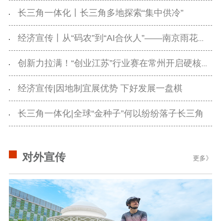
主题宣传
对外宣传
新闻发布
长三角一体化丨长三角多地探索“集中供冷”
记者之家
品牌栏目
经济宣传丨从“码农”到“AI合伙人”——南京雨花台区如何为一个创业者配齐所有要素？
文化文艺
精品生产
文化惠民
文化传承
创新力拉满！“创业江苏”行业赛在常州开启硬核对决
文化交流
体制改革
文化产业
经济宣传|因地制宜展优势 下好发展一盘棋
紫金文化艺术节
品牌活动
紫艺舞台
长三角一体化|全球“金种子”何以纷纷落子长三角
精神文明
文明创建
文明实践
文明培育
对外宣传
更多》
先进典型
社会宣传
思想政治教育
爱国主义教育
全民国防教育
红色资源保护利