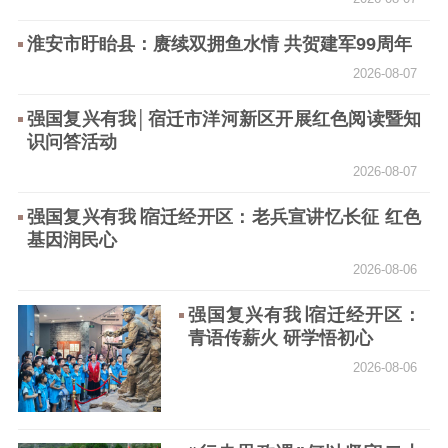
通知公告
信息公开制度
信息公开指南
信息公开年度报
淮安市盱眙县：赓续双拥鱼水情 共贺建军99周年
告
政策法规
2026-08-07
工作动态
强国复兴有我│宿迁市洋河新区开展红色阅读暨知
识问答活动
理论武装
2026-08-07
理论学习
宣传宣讲
研究阐释
强国复兴有我∣宿迁经开区：老兵宣讲忆长征 红色
基因润民心
哲学社科
2026-08-06
社科强省
工作通知
成果集萃
强国复兴有我∣宿迁经开区：
江苏文脉
资料下载
青语传薪火 研学悟初心
2026-08-06
新闻宣传
主题宣传
对外宣传
新闻发布