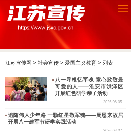
江苏宣传网
>
社会宣传
>
爱国主义教育
> 列表
八一寻根忆军魂 童心致敬最
可爱的人——淮安市洪泽区
首页
开展红色研学亲子活动
江苏要闻
2026-08-05
追随伟人少年路 一颗红星敬军魂——周恩来故居
公示公告
开展八一建军节研学实践活动
2026-08-07