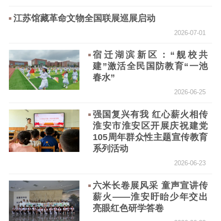
江苏馆藏革命文物全国联展巡展启动
2026-07-01
宿迁湖滨新区：“舰校共
建”激活全民国防教育“一池
春水”
2026-06-25
强国复兴有我 红心薪火相传
淮安市淮安区开展庆祝建党
105周年群众性主题宣传教育
系列活动
2026-06-23
六米长卷展风采 童声宣讲传
薪火——淮安盱眙少年交出
亮眼红色研学答卷