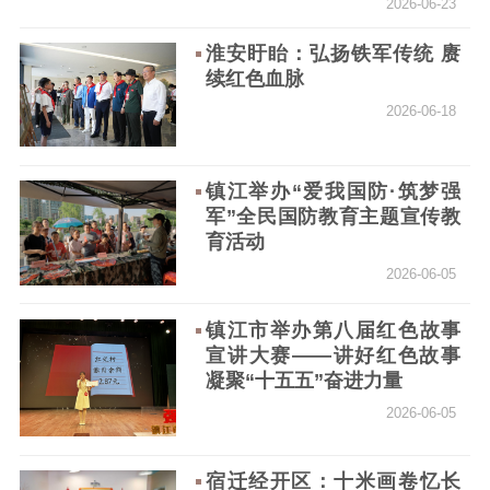
2026-06-23
淮安盱眙：弘扬铁军传统 赓
续红色血脉
2026-06-18
镇江举办“爱我国防·筑梦强
军”全民国防教育主题宣传教
育活动
2026-06-05
镇江市举办第八届红色故事
宣讲大赛——讲好红色故事
凝聚“十五五”奋进力量
2026-06-05
宿迁经开区：十米画卷忆长