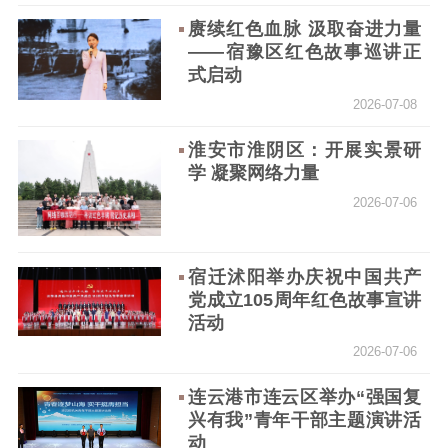
公共服务
赓续红色血脉 汲取奋进力量
——宿豫区红色故事巡讲正
新时代公民素养
新闻出版
作品著作权
式启动
提升资源库
政务服务
登记服务
2026-07-08
科研创新
智库服务
文艺创作
淮安市淮阴区：开展实景研
服务管理平台
管理平台
服务管理
学 凝聚网络力量
文化产业
数字出版
新闻发布工作备
2026-07-06
统计分析
审读服务
案管理系统
电影
理论宣讲
政工继续教育学
服务
共建共享平台
习平台
宿迁沭阳举办庆祝中国共产
党成立105周年红色故事宣讲
责任编辑注册
业务申报系统
活动
2026-07-06
连云港市连云区举办“强国复
兴有我”青年干部主题演讲活
动