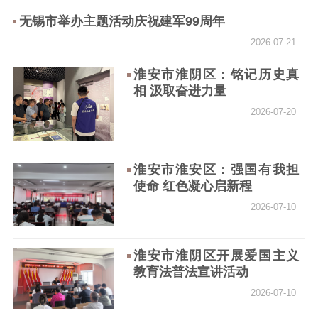
无锡市举办主题活动庆祝建军99周年
新闻出版
2026-07-21
精品出版
全民阅读
出版监管
淮安市淮阴区：铭记历史真
扫黄打非
相 汲取奋进力量
电影工作
2026-07-20
电影创作
电影市场
淮安市淮安区：强国有我担
机关党建
使命 红色凝心启新程
2026-07-10
党建要闻
学习在线
文化人才
淮安市淮阴区开展爱国主义
教育法普法宣讲活动
紫金人才
职称评审
2026-07-10
数据资源