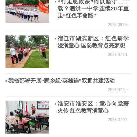
“行走思政课”何以坚守二十
记者之家
品牌栏目
载？泗洪一中学连续20年重
走“红色革命路”
文化文艺
2026-08-03
精品生产
文化惠民
文化传承
宿迁市湖滨新区：红色研学
文化交流
体制改革
文化产业
浸润童心 国防教育点亮梦想
紫金文化艺术节
品牌活动
紫艺舞台
2026-07-31
精神文明
文明创建
文明实践
文明培育
我省部署开展“家乡舰·英雄连”双拥共建活动
先进典型
2026-07-29
社会宣传
淮安市淮安区：童心向党薪
火传 红色教育润童心
思想政治教育
爱国主义教育
全民国防教育
2026-07-22
红色资源保护利
用