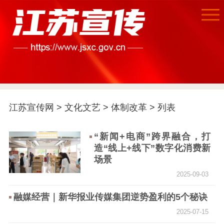
首页
江苏要闻
江苏宣传网
>
文化文艺
>
体制改革
> 列表
公示公告
“新闻+电商”跨界融合，打
通知公告
信息公开制度
信息公开指南
造“线上+线下”数字化消费新
信息公开年度报
场景
告
政策法规
2025-09-03
工作动态
融媒经营｜新华报业传媒集团逆势盈利的5个秘诀
2025-07-15
理论武装