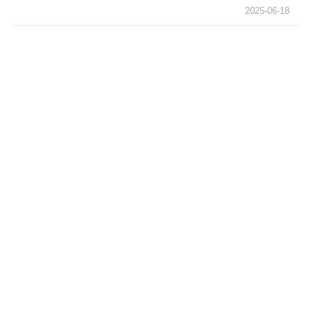
2025-06-18
电影创作
电影市场
机关党建
党建要闻
学习在线
文化人才
紫金人才
职称评审
数据资源
公共服务
新时代公民素养
新闻出版
作品著作权
提升资源库
政务服务
登记服务
科研创新
智库服务
文艺创作
服务管理平台
管理平台
服务管理