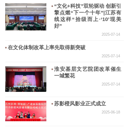
“文化+科技”双轮驱动 创新引
理论学习
宣传宣讲
研究阐释
擎点燃“下一个十年”|江苏有
线这样“拾级而上·‘10’现美
哲学社科
好”
2025-07-14
社科强省
工作通知
成果集萃
在文化体制改革上率先取得新突破
江苏文脉
资料下载
2025-07-14
新闻宣传
淮安基层文艺院团改革催生
主题宣传
对外宣传
新闻发布
一城繁花
记者之家
品牌栏目
2025-07-14
文化文艺
苏影橙风影业正式成立
精品生产
文化惠民
文化传承
2025-06-18
文化交流
体制改革
文化产业
紫金文化艺术节
品牌活动
紫艺舞台