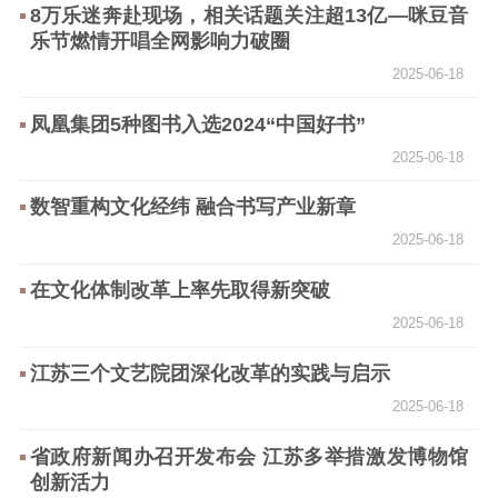
8万乐迷奔赴现场，相关话题关注超13亿—咪豆音
乐节燃情开唱全网影响力破圈
精神文明
2025-06-18
文明创建
文明实践
文明培育
凤凰集团5种图书入选2024“中国好书”
先进典型
2025-06-18
社会宣传
数智重构文化经纬 融合书写产业新章
思想政治教育
爱国主义教育
全民国防教育
2025-06-18
红色资源保护利
在文化体制改革上率先取得新突破
用
2025-06-18
新闻出版
江苏三个文艺院团深化改革的实践与启示
精品出版
全民阅读
出版监管
2025-06-18
扫黄打非
省政府新闻办召开发布会 江苏多举措激发博物馆
创新活力
电影工作