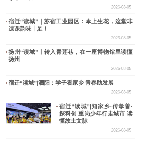
文化文艺
2026-08-05
精品生产
文化惠民
文化传承
宿迁“读城”｜苏宿工业园区：伞上生花，这堂非
遗课韵味十足！
文化交流
体制改革
文化产业
2026-08-05
紫金文化艺术节
品牌活动
紫艺舞台
扬州“读城”丨转入青莲巷，在一座博物馆里读懂
精神文明
扬州
文明创建
文明实践
文明培育
2026-08-05
先进典型
宿迁“读城”|泗阳：学子看家乡 青春助发展
社会宣传
2026-08-05
宿迁“读城”|知家乡·传孝善·
思想政治教育
爱国主义教育
全民国防教育
探科创 重岗少年行走城市 读
红色资源保护利
懂故土文脉
用
2026-08-05
新闻出版