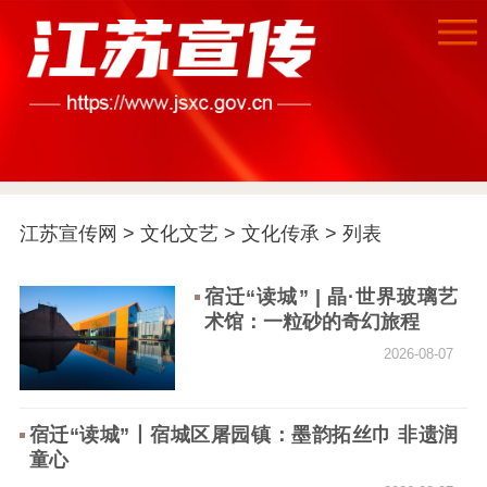
江苏宣传网
>
文化文艺
>
文化传承
> 列表
首页
宿迁“读城” | 晶·世界玻璃艺
术馆：一粒砂的奇幻旅程
江苏要闻
2026-08-07
公示公告
宿迁“读城”丨宿城区屠园镇：墨韵拓丝巾 非遗润
通知公告
信息公开制度
信息公开指南
童心
信息公开年度报