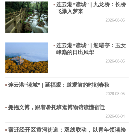
连云港“读城” | 九龙桥：长桥
飞瀑入梦来
精品出版
全民阅读
出版监管
2026-08-05
扫黄打非
电影工作
连云港“读城” | 迎曙亭：玉女
电影创作
电影市场
峰巅的日出风华
2026-08-05
机关党建
党建要闻
学习在线
连云港“读城” | 延福观：道观前的时刻春秋
文化人才
2026-08-05
紫金人才
职称评审
拥抱文博，跟着暑托班逛博物馆读懂宿迁
2026-08-04
数据资源
宿迁经开区黄河街道：双线联动，以青年领读绘
公共服务