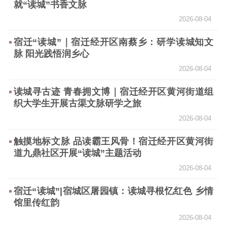
就“读城”书香文脉
新时代公民素养
新闻出版
作品著作权
2026-08-04
提升资源库
政务服务
登记服务
宿迁“读城”｜宿迁经开区南蔡乡：研学读城知文
科研创新
智库服务
文艺创作
脉 阳光践悟润乡心
服务管理平台
管理平台
服务管理
2026-08-04
文化产业
数字出版
新闻发布工作备
统计分析
审读服务
案管理系统
读城寻古迹 青春拥文博｜宿迁经开区黄河街道组
织大学生开展古渠文脉研学之旅
电影
理论宣讲
政工继续教育学
服务
共建共享平台
习平台
2026-08-04
责任编辑注册
业务申报系统
触摸地标文脉 品读霸王风骨！宿迁经开区黄河街
道九鼎社区开展“读城”主题活动
2026-08-04
宿迁“读城”|宿城区屠园镇：读城寻根忆红色 乡情
馆里传红韵
2026-08-04