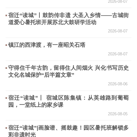
2026-08-07
告
政策法规
宿迁“读城”丨鼓韵传非遗 大圣入乡情——古城街
工作动态
道爱心暑托班开展苏北大鼓研学活动
2026-08-07
理论武装
镇江的西津渡，有一座昭关石塔
理论学习
宣传宣讲
研究阐释
2026-08-07
哲学社科
守得住千年古韵，留得住人间烟火 兴化书写历史
文化名城保护“后半篇文章”
社科强省
工作通知
成果集萃
2026-08-06
江苏文脉
资料下载
宿迁“读城”丨 宿城区陈集镇：从英雄路到葡萄
新闻宣传
园，一堂纸上的家乡课
2026-08-05
主题宣传
对外宣传
新闻发布
记者之家
品牌栏目
宿迁“读城”|画脸谱、摇鼓趣！园区暑托班解锁多
彩非遗时光