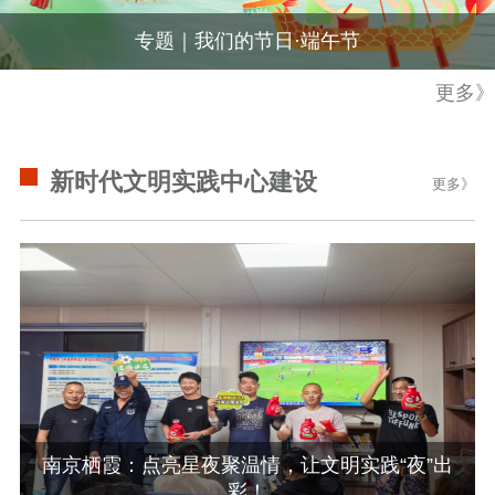
通知公告
信息公开制度
信息公开指南
专题｜我们的节日·端午节
信息公开年度报
更多》
告
政策法规
工作动态
新时代文明实践中心建设
更多》
理论武装
理论学习
宣传宣讲
研究阐释
哲学社科
社科强省
工作通知
成果集萃
江苏文脉
资料下载
新闻宣传
南京栖霞：点亮星夜聚温情，让文明实践“夜”出
彩！