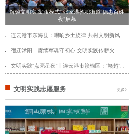
用
解锁文明实践“夜模式” 张家港德积街道“德惠百姓
新闻出版
夜”启幕
精品出版
全民阅读
出版监管
连云港市东海县：唱响乡土旋律 共树文明新风
扫黄打非
宿迁沭阳：赓续军魂守初心 文明实践传薪火
电影工作
文明实践“点亮星夜”丨连云港市赣榆区：“赣超”燃动金山赛场 “惠民集市”点亮夏夜星空
电影创作
电影市场
机关党建
文明实践志愿服务
更多》
党建要闻
学习在线
文化人才
紫金人才
职称评审