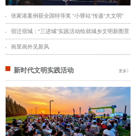
主题宣传
对外宣传
新闻发布
记者之家
品牌栏目
张家港案例获全国特等奖 “小驿站”传递“大文明”
文化文艺
宿迁宿城：“三进城”实践活动绘就城乡文明新图景
精品生产
文化惠民
文化传承
画里画外见新风
文化交流
体制改革
文化产业
紫金文化艺术节
品牌活动
紫艺舞台
新时代文明实践活动
更多》
精神文明
文明创建
文明实践
文明培育
先进典型
社会宣传
思想政治教育
爱国主义教育
全民国防教育
红色资源保护利