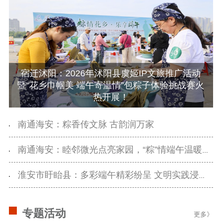
宿迁沭阳：2026年沭阳县虞姬IP文旅推广活动
暨“花乡巾帼美 端午寄温情”包粽子体验挑战赛火
热开展！
南通海安：粽香传文脉 古韵润万家
南通海安：睦邻微光点亮家园，“粽”情端午温暖心田
淮安市盱眙县：多彩端午精彩纷呈 文明实践浸润万家
专题活动
更多》