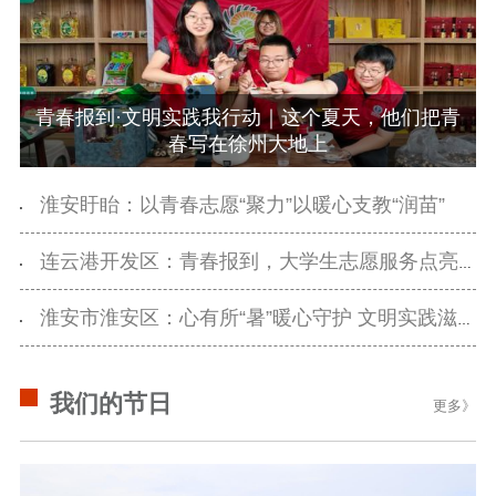
数据资源
公共服务
新时代公民素养
新闻出版
作品著作权
青春报到·文明实践我行动｜这个夏天，他们把青
提升资源库
政务服务
登记服务
春写在徐州大地上
科研创新
智库服务
文艺创作
服务管理平台
管理平台
服务管理
淮安盱眙：以青春志愿“聚力”以暖心支教“润苗”
文化产业
数字出版
新闻发布工作备
统计分析
审读服务
案管理系统
连云港开发区：青春报到，大学生志愿服务点亮暑期时光
电影
理论宣讲
政工继续教育学
淮安市淮安区：心有所“暑”暖心守护 文明实践滋养童心
服务
共建共享平台
习平台
责任编辑注册
业务申报系统
我们的节日
更多》