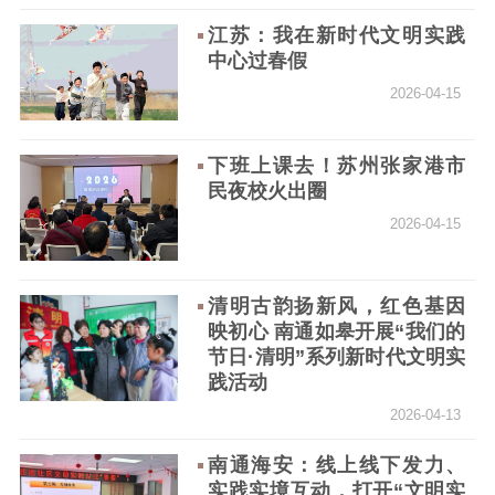
红色资源保护利
用
江苏：我在新时代文明实践
中心过春假
新闻出版
2026-04-15
精品出版
全民阅读
出版监管
下班上课去！苏州张家港市
扫黄打非
民夜校火出圈
电影工作
2026-04-15
电影创作
电影市场
清明古韵扬新风，红色基因
机关党建
映初心 南通如皋开展“我们的
节日·清明”系列新时代文明实
党建要闻
学习在线
践活动
2026-04-13
文化人才
南通海安：线上线下发力、
紫金人才
职称评审
实践实境互动，打开“文明实