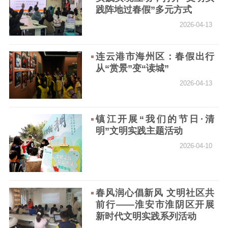
践阵地过春假”多元方式
数据资源
2026-04-13
公共服务
连云港市海州区：春假出行
新时代公民素养
新闻出版
作品著作权
从“赏景”变“读城”
提升资源库
政务服务
登记服务
2026-04-13
科研创新
智库服务
文艺创作
服务管理平台
管理平台
服务管理
文化产业
数字出版
新闻发布工作备
镇江开展“我们的节日·清
统计分析
审读服务
案管理系统
明”文明实践主题活动
电影
理论宣讲
政工继续教育学
2026-04-10
服务
共建共享平台
习平台
责任编辑注册
业务申报系统
春风润心倡新风 文明社区共
前行——淮安市淮阴区开展
新时代文明实践系列活动