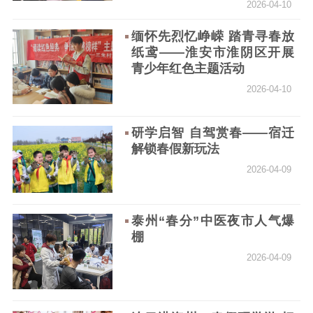
2026-04-10
缅怀先烈忆峥嵘 踏青寻春放
纸鸢——淮安市淮阴区开展
青少年红色主题活动
2026-04-10
研学启智 自驾赏春——宿迁
解锁春假新玩法
2026-04-09
泰州“春分”中医夜市人气爆
棚
2026-04-09