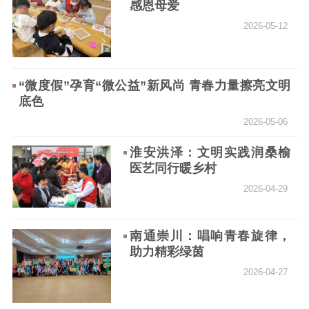
感恩母爱
主题宣传
对外宣传
新闻发布
2026-05-12
记者之家
品牌栏目
文化文艺
“微度假”孕育“微公益”新风尚 青春力量擦亮文明
精品生产
文化惠民
文化传承
底色
文化交流
体制改革
文化产业
2026-05-06
紫金文化艺术节
品牌活动
紫艺舞台
淮安洪泽：文明实践润桑榆
医艺同行暖乡村
精神文明
2026-04-29
文明创建
文明实践
文明培育
先进典型
南通崇川：唱响青春旋律，
助力精彩绿茵
社会宣传
2026-04-27
思想政治教育
爱国主义教育
全民国防教育