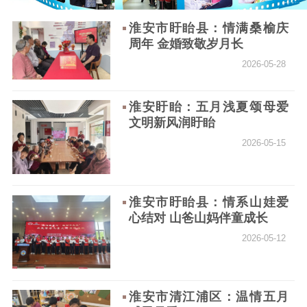
淮安市盱眙县：情满桑榆庆
通知公告
信息公开制度
信息公开指南
周年 金婚致敬岁月长
信息公开年度报
2026-05-28
告
政策法规
工作动态
淮安盱眙：五月浅夏颂母爱
文明新风润盱眙
理论武装
2026-05-15
理论学习
宣传宣讲
研究阐释
哲学社科
淮安市盱眙县：情系山娃爱
心结对 山爸山妈伴童成长
社科强省
工作通知
成果集萃
2026-05-12
江苏文脉
资料下载
新闻宣传
淮安市清江浦区：温情五月