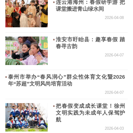
连云港海州：春假研学游 把
课堂搬进青山绿水间
2026-04-08
淮安市盱眙县：趣享春假 踏
春寻古韵
2026-04-07
泰州市举办“春风润心”群众性体育文化暨2026
年“苏超”文明风尚培育活动
2026-04-07
把春假变成成长课堂！徐州
文明实践为未成年人保驾护
航
2026-04-03