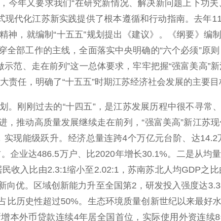
重大任务，今年又要求我们“在研究新情况、解决新问题上下
国式现代化江苏新实践提供了根本遵循和行动指南。去年1
精神，就编制“十五五”规划提出《建议》。《纲要》编
穿全部工作的主线，全面落实中央明确的“六个必须”原则
做示范、走在前列”这一总体要求，牢牢把握“强富美高”
大责任，明确了“十五五”时期江苏经济社会发展的主要
。刚刚过去的“十四五”，是江苏发展历程中很不寻常、
进，推动高质量发展继续走在前列，“强富美高”新江苏现
实现能级跃升。经济总量连跨4个万亿元台阶、达14.2
。企业达486.5万户、比2020年增长30.1%。二是从均
入比由2.3:1缩小至2.02:1，苏南苏北人均GDP之比由1
向优。区域创新能力升至全国第2，研发投入强度达3.38
占比历史性超过50%。生态环境质量创新世纪以来最好
增本外币贷款连续4年居全国首位，实际使用外资连续8