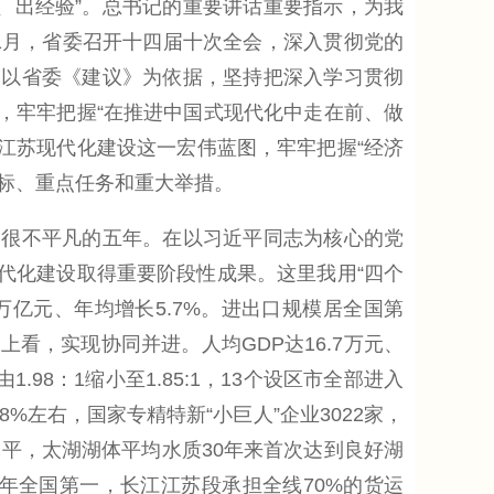
功夫、出经验”。总书记的重要讲话重要指示，为我
1月，省委召开十四届十次全会，深入贯彻党的
制以省委《建议》为依据，坚持把深入学习贯彻
，牢牢把握“在推进中国式现代化中走在前、做
新江苏现代化建设这一宏伟蓝图，牢牢把握“经济
目标、重点任务和重大举措。
很不平凡的五年。在以习近平同志为核心的党
代化建设取得重要阶段性成果。这里我用“四个
万亿元、年均增长5.7%。进出口规模居全国第
量上看，实现协同并进。人均GDP达16.7万元、
.98：1缩小至1.85:1，13个设区市全部进入
%左右，国家专精特新“小巨人”企业3022家，
水平，太湖湖体平均水质30年来首次达到良好湖
年全国第一，长江江苏段承担全线70%的货运