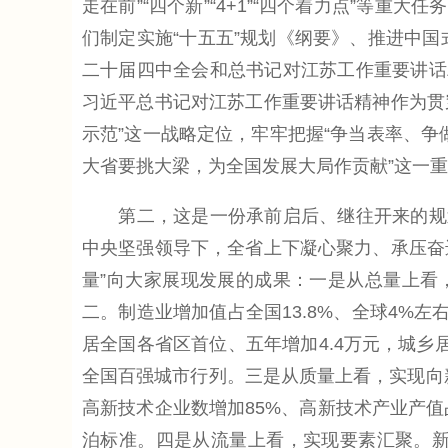
走在前”“四个新”“4+1”“四个着力点”等
们制定实施“十五五”规划《纲要》、推进中
二十届四中全会和总书记对江苏工作重要讲话
习近平总书记对江苏工作重要讲话精神作为贯
示范”这一战略定位，牢牢把握“争当表率、争
大省要挑大梁，为全国发展大局作贡献”这一重
第二，这是一份承前启后、继往开来的规划
中央坚强领导下，全省上下凝心聚力、承压奋
量”向大家展现发展的成果：一是从总量上看，
二。制造业增加值占全国13.8%、全球4%左右
居全国各省区首位、五年增加4.4万元，城乡居民收
全国百强城市行列‌。三是从质量上看，实现向新
高新技术企业数增加85%、高新技术产业产值
泊标准。四是从流量上看，实现要素汇聚。新