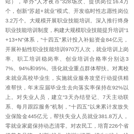
站），举办“人才夜市”328场次、提供岗位16.4万
电影创作
电影市场
个，创新“苏超+就业”模式、开发临时性志愿性岗位
3.2万个。大规模开展职业技能培训。深入推行终身
机关党建
职业技能培训制度，构建大规模职业技能提升培训“1
党建要闻
学习在线
+13+N”体系，“十四五”累计投入补贴资金84亿元，
开展补贴性职业技能培训970万人次，就业培训上岗
文化人才
率、职工培训稳岗率、创业培训合格率分别达3
紫金人才
职称评审
7%、94%和95%。强化就业重点群体帮扶。对离校
未就业高校毕业生，实施就业服务攻坚行动提供精
数据资源
准帮扶，年末应届毕业生去向落实率保持在92%以
公共服务
上。对失业人员，建立“3天办结登记、7天主动联
新时代公民素养
新闻出版
作品著作权
系、每月跟踪服务”机制，“十四五”以来累计发放失
提升资源库
政务服务
登记服务
业保险金445亿元，帮扶失业人员就业381.8万人，
科研创新
智库服务
文艺创作
零就业家庭保持动态清零。对农民工，培育226个省
服务管理平台
管理平台
服务管理