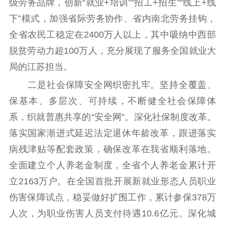
级劳务品牌，创新“就业+培训”“招工+招生”“线上+线
文化产业
数字出版
新闻发布工作备
下”模式，加强省际劳务协作、省内南北劳务挂钩，
统计分析
审读服务
案管理系统
全省农民工稳定在2400万人以上，其中吸纳中西部
电影
理论宣讲
政工继续教育学
脱贫劳动力超100万人，充分展现了服务全国就业大
服务
共建共享平台
习平台
局的江苏担当。
责任编辑注册
业务申报系统
二是社会保障安全网织密扎牢。坚持全覆盖、
保基本、多层次、可持续，不断健全社会保障体
系，织就普惠共享的“安全网”。深化社保制度改革。
落实国家渐进式延迟法定退休年龄改革，跟进落实
病残津贴等配套政策，确保改革在我省顺利落地。
全面建立个人养老金制度，全省个人养老金累计开
立2163万户。在全国首批开展新就业形态人员职业
伤害保障试点，稳妥做好扩围工作，累计参保378万
人次，为职业伤害人员支付待遇10.6亿元。深化城