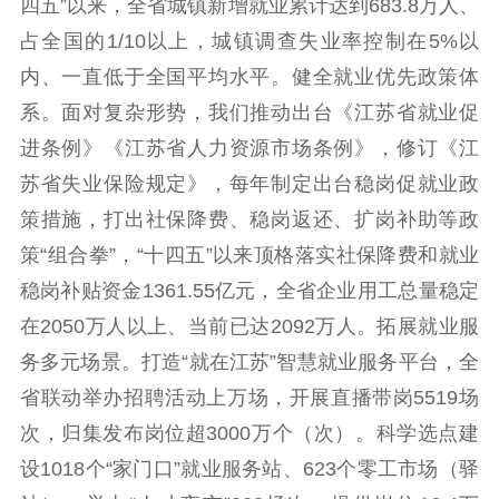
四五”以来，全省城镇新增就业累计达到683.8万人、
占全国的1/10以上，城镇调查失业率控制在5%以
精神文明
内、一直低于全国平均水平。健全就业优先政策体
文明创建
文明实践
文明培育
系。面对复杂形势，我们推动出台《江苏省就业促
先进典型
进条例》《江苏省人力资源市场条例》，修订《江
苏省失业保险规定》，每年制定出台稳岗促就业政
社会宣传
策措施，打出社保降费、稳岗返还、扩岗补助等政
思想政治教育
爱国主义教育
全民国防教育
策“组合拳”，“十四五”以来顶格落实社保降费和就业
红色资源保护利
稳岗补贴资金1361.55亿元，全省企业用工总量稳定
用
在2050万人以上、当前已达2092万人。拓展就业服
新闻出版
务多元场景。打造“就在江苏”智慧就业服务平台，全
省联动举办招聘活动上万场，开展直播带岗5519场
精品出版
全民阅读
出版监管
次，归集发布岗位超3000万个（次）。科学选点建
扫黄打非
设1018个“家门口”就业服务站、623个零工市场（驿
电影工作