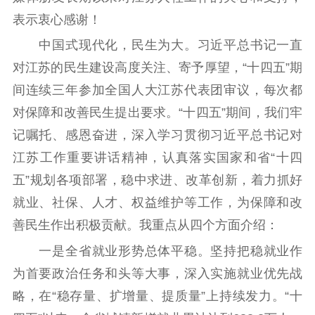
表示衷心感谢！
理论学习
宣传宣讲
研究阐释
中国式现代化，民生为大。习近平总书记一直
哲学社科
对江苏的民生建设高度关注、寄予厚望，“十四五”期
间连续三年参加全国人大江苏代表团审议，每次都
社科强省
工作通知
成果集萃
对保障和改善民生提出要求。“十四五”期间，我们牢
江苏文脉
资料下载
记嘱托、感恩奋进，深入学习贯彻习近平总书记对
新闻宣传
江苏工作重要讲话精神，认真落实国家和省“十四
主题宣传
对外宣传
新闻发布
五”规划各项部署，稳中求进、改革创新，着力抓好
记者之家
品牌栏目
就业、社保、人才、权益维护等工作，为保障和改
善民生作出积极贡献。我重点从四个方面介绍：
文化文艺
一是全省就业形势总体平稳。坚持把稳就业作
精品生产
文化惠民
文化传承
为首要政治任务和头等大事，深入实施就业优先战
文化交流
体制改革
文化产业
略，在“稳存量、扩增量、提质量”上持续发力。“十
紫金文化艺术节
品牌活动
紫艺舞台