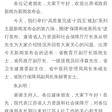
各位记者朋友，大家下午好，欢迎出席省政府
新闻办新闻发布会。
今天，我们举行“高质量完成‘十四五’规划”系列
主题新闻发布会的第六场，围绕“保障和改善民生”进
首页
行发布。邀请省人力资源和社会保障厅厅长朱从明
江苏要闻
先生为大家介绍情况并回答大家关心的问题。出席
今天新闻发布会的还有：省教育厅副厅长陈艳女
公示公告
士，省民政厅副厅长、一级巡视员邱泽森先生，省
卫生健康委副主任、省中医药管理局局长朱岷女
通知公告
信息公开制度
信息公开指南
士，省医疗保障局副局长朱丽菁女士。
信息公开年度报
告
政策法规
朱从明：
谢谢主持人。各位媒体朋友，大家下午好！首
工作动态
先，我代表江苏省人力资源和社会保障厅，对各位
理论武装
媒体朋友长期以来对江苏人社工作的关心和支持，