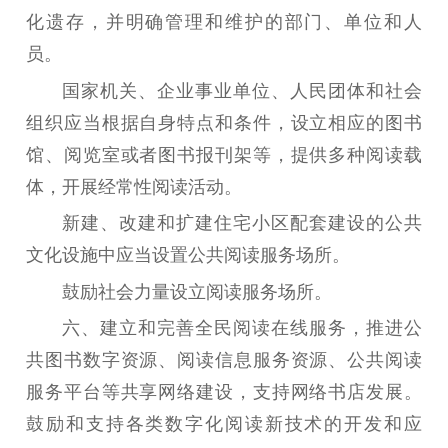
化遗存，并明确管理和维护的部门、单位和人
机关党建
员。
党建要闻
学习在线
国家机关、企业事业单位、人民团体和社会
文化人才
组织应当根据自身特点和条件，设立相应的图书
馆、阅览室或者图书报刊架等，提供多种阅读载
紫金人才
职称评审
体，开展经常性阅读活动。
数据资源
新建、改建和扩建住宅小区配套建设的公共
公共服务
文化设施中应当设置公共阅读服务场所。
鼓励社会力量设立阅读服务场所。
新时代公民素养
新闻出版
作品著作权
提升资源库
政务服务
登记服务
六
、
建立和完善全民阅读在线服务，推进公
科研创新
智库服务
文艺创作
共图书数字资源、阅读信息服务资源、公共阅读
服务管理平台
管理平台
服务管理
服务平台等共享网络建设，支持网络书店发展。
文化产业
数字出版
新闻发布工作备
鼓励和支持各类数字化阅读新技术的开发和应
统计分析
审读服务
案管理系统