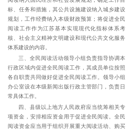
阅读纳入国民经济和社会发展规划，确定工作目
哲学社科
标、任务和措施，其公共设施建设纳入城乡建设
规划，工作经费纳入本级财政预算；将促进全民
社科强省
工作通知
成果集萃
阅读工作作为江苏基本实现现代化指标体系考
江苏文脉
资料下载
核、社会主义精神文明建设和现代公共文化服务
新闻宣传
体系建设的内容。
三
、
全民阅读活动领导小组负责指导协调本
主题宣传
对外宣传
新闻发布
行政区域内促进全民阅读工作，其成员单位按照
记者之家
品牌栏目
各自职责共同做好促进全民阅读工作。领导小组
文化文艺
办公室设在本级新闻出版行政主管部门，负责日
精品生产
文化惠民
文化传承
常具体工作。
文化交流
体制改革
文化产业
四
、
县级以上地方人民政府应当统筹相关专
紫金文化艺术节
品牌活动
紫艺舞台
项资金，安排相应资金用于促进全民阅读。全民
阅读资金应当用于组织开展重大阅读活动、购买
精神文明