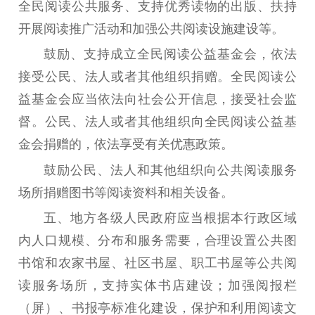
全民阅读公共服务、支持优秀读物的出版、扶持
文明创建
文明实践
文明培育
开展阅读推广活动和加强公共阅读设施建设等。
先进典型
鼓励、支持成立全民阅读公益基金会，依法
接受公民、法人或者其他组织捐赠。全民阅读公
社会宣传
益基金会应当依法向社会公开信息，接受社会监
思想政治教育
爱国主义教育
全民国防教育
督。公民、法人或者其他组织向全民阅读公益基
红色资源保护利
金会捐赠的，依法享受有关优惠政策。
用
鼓励公民、法人和其他组织向公共阅读服务
新闻出版
场所捐赠图书等阅读资料和相关设备。
精品出版
全民阅读
出版监管
五
、
地方各级人民政府应当根据本行政区域
扫黄打非
内人口规模、分布和服务需要，合理设置公共图
书馆和农家书屋、社区书屋、职工书屋等公共阅
电影工作
读服务场所，支持实体书店建设；加强阅报栏
电影创作
电影市场
（屏）、书报亭标准化建设，保护和利用阅读文