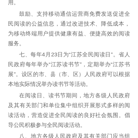
用。
电影
理论宣讲
政工继续教育学
鼓励、支持移动通信运营商免费发送促进全
服务
共建共享平台
习平台
民阅读的公益信息，通过改进技术、降低成本，
责任编辑注册
业务申报系统
为移动终端用户提供健康有益、便捷高效的阅读
服务。
七
、
每年
4
月
23
日为“江苏全民阅读日”。省人
民政府每年举办“江苏读书节”，定期举办“江苏书
展”。设区的市、县（市、区）人民政府可以根据
本地实际情况举办读书节等活动。
在阅读日、读书节期间，地方各级人民政府
及其有关部门和单位集中组织开展形式多样的阅
读活动，营造促进全民阅读的良好社会氛围。倡
导公民积极参与全民阅读活动。
八
、
地方各级人民政府及其有关部门应当组