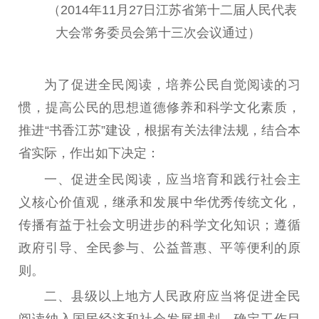
（
2014
年
11
月
27
日江苏省第十二届人民代表
大会常务委员会第十三次会议通过）
首页
为了促进全民阅读，培养公民自觉阅读的习
江苏要闻
惯，提高公民的思想道德修养和科学文化素质，
公示公告
推进“书香江苏”建设，根据有关法律法规，结合本
省实际，作出如下决定：
通知公告
信息公开制度
信息公开指南
一
、
促进全民阅读，应当培育和践行社会主
信息公开年度报
告
政策法规
义核心价值观，继承和发展中华优秀传统文化，
传播有益于社会文明进步的科学文化知识；遵循
工作动态
政府引导、全民参与、公益普惠、平等便利的原
则。
理论武装
二
、
县级以上地方人民政府应当将促进全民
理论学习
宣传宣讲
研究阐释