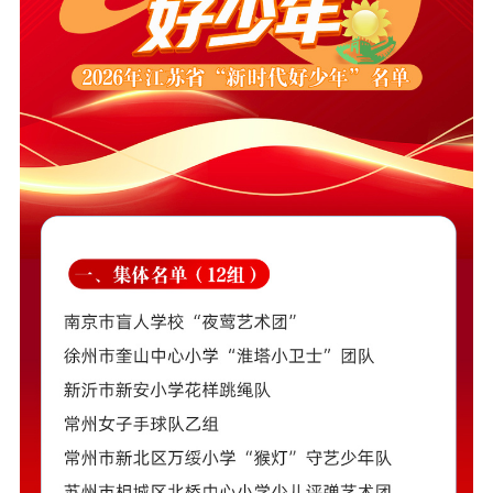
文化文艺
精品生产
文化惠民
文化传承
文化交流
体制改革
文化产业
紫金文化艺术节
品牌活动
紫艺舞台
精神文明
文明创建
文明实践
文明培育
先进典型
社会宣传
思想政治教育
爱国主义教育
全民国防教育
红色资源保护利
用
新闻出版