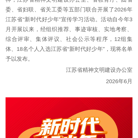
告
政策法规
委、省妇联、省关工委等五部门联合开展了2026年
工作动态
江苏省“新时代好少年”宣传学习活动。活动自今年3
月开展以来，经组织推荐、事迹审核、实地考察、
理论武装
综合评审、集体评议、社会公示等程序，12组集
理论学习
宣传宣讲
研究阐释
体、18名个人入选江苏省“新时代好少年”，现将名单
予以发布。
哲学社科
江苏省精神文明建设办公室
社科强省
工作通知
成果集萃
2026年6月
江苏文脉
资料下载
新闻宣传
主题宣传
对外宣传
新闻发布
记者之家
品牌栏目