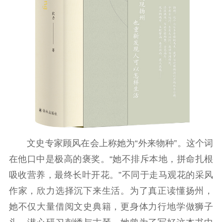
红色资源保护利
用
新闻出版
精品出版
全民阅读
出版监管
扫黄打非
电影工作
电影创作
电影市场
文史专家顾风在会上称她为“外来物种”。这个词
机关党建
在他口中是极高的褒奖。“她不排斥本地，拼命扎根
吸收营养，最终长叶开花。”不同于走马观花的采风
党建要闻
学习在线
作家，欣力选择沉下来生活。为了真正读懂扬州，
文化人才
她不仅大量借阅文史典籍，更身体力行地学做狮子