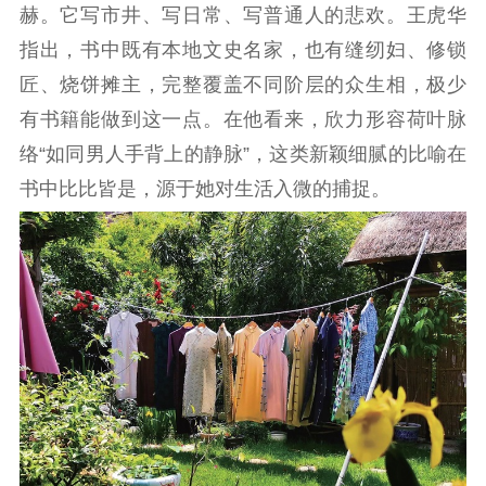
赫。它写市井、写日常、写普通人的悲欢。王虎华
指出，书中既有本地文史名家，也有缝纫妇、修锁
匠、烧饼摊主，完整覆盖不同阶层的众生相，极少
有书籍能做到这一点。在他看来，欣力形容荷叶脉
络“如同男人手背上的静脉”，这类新颖细腻的比喻在
书中比比皆是，源于她对生活入微的捕捉。