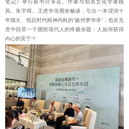
笔记》举行新书分享会。作者与知名文化学者顾
公示公告
风、朱宇晖、王虎华等围坐畅谈，引出一本浸润十
通知公告
信息公开制度
信息公开指南
年烟火、抵抗时代精神内耗的“扬州梦华录”，也在无
信息公开年度报
意中回答一个困扰现代人的终极命题：人如何获得
告
政策法规
内心的安宁？
工作动态
理论武装
理论学习
宣传宣讲
研究阐释
哲学社科
社科强省
工作通知
成果集萃
江苏文脉
资料下载
新闻宣传