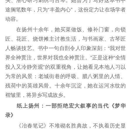
头、潜心研习刺绣与古琴。她曾为了写好这本书中
紫金人才
职称评审
途搁笔数年，只为“丰盈内心”，这份定力让在场学者
数据资源
动容。
公共服务
在扬州十余年，她买菜做饭、修补门窗，向锁
匠、花匠、烧饼摊主讨教生活，与书画家、古琴匠
新时代公民素养
新闻出版
作品著作权
提升资源库
政务服务
登记服务
人畅谈技艺。书中一句自剖令人印象深刻：“我对世
界全神贯注，世界对我也全神贯注。”正是这种“全情
科研创新
智库服务
文艺创作
服务管理平台
管理平台
服务管理
投入又冷静旁观”的双重视角，让她看见本地人习以
文化产业
数字出版
新闻发布工作备
为常的风景：老城街巷的呼吸、腊八粥里的人情、
统计分析
审读服务
案管理系统
残荷中的英雄风骨。十余年沉淀，她在运河水纹的
电影
理论宣讲
政工继续教育学
褶皱里，将异乡写成故乡。
服务
共建共享平台
习平台
纸上扬州：一部拒绝宏大叙事的当代《梦华
责任编辑注册
业务申报系统
录》
《冶春笔记》不堆砌名胜典故，不执着历史显