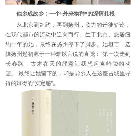
主题宣传
对外宣传
新闻发布
他乡成故乡：一个“外来物种”的深情扎根
记者之家
品牌栏目
从北京到纽约，再到扬州，欣力的迁徙轨迹，
在现代都市的流动中逆向而行。生于北京、旅居纽
文化文艺
约十年的她，最终在扬州停下了脚步。她坦言，选
精品生产
文化惠民
文化传承
择扬州起初源于一种难以言说的直觉：“第一次走到
文化交流
体制改革
文化产业
长春路，古木参天的绿意让我想起宫崎骏的动
紫金文化艺术节
品牌活动
紫艺舞台
画。”最终让她留下的，却是异乡人在这座古城里寻
得的难得的“安定感”。
精神文明
文明创建
文明实践
文明培育
先进典型
社会宣传
思想政治教育
爱国主义教育
全民国防教育