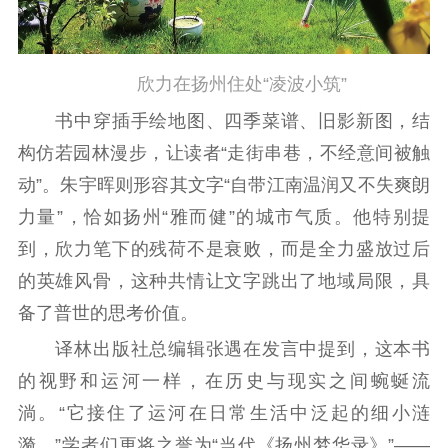
欣力在扬州住处“凌波小筑”
书中穿插手绘地图、四季菜谱、旧影新图，结
构仿若园林漫步，让读者“走街串巷，不经意间被触
动”。朱宇晖则形容其文字“自带江南温润又不失爽朗
力量”，恰如扬州“雅而健”的城市气质。他特别提
到，欣力笔下的残荷不是衰败，而是全力盛放过后
的英雄风骨，这种共情让文字跳出了地域局限，具
备了普世的思考价值。
译林出版社总编辑张遇在发言中提到，这本书
的视野和运河一样，在历史与现实之间蜿蜒流
淌。“它接住了运河在日常生活中泛起的细小涟
漪。”学者们更将之誉为“当代《扬州梦华录》”——