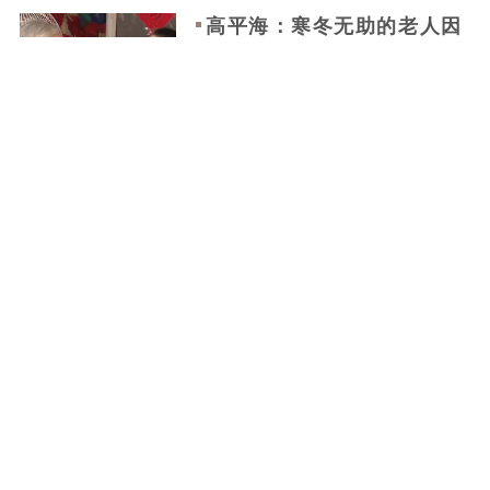
心涟漪成浪潮
高平海：寒冬无助的老人因
他活得温暖而有尊严
2025-12-04
薛银铸：20年播种生命火种
2026-01-16
铸大爱的“三献”达人
2025-11-19
如皋烧烤女摊主凌晨纵身跳
张冬：25年坚守万伏高压线
河救人：“受点伤能救回一条
2万次作业零失误
命，值！”
2026-01-16
2025-12-04
顾娟：十年“雷锋路” 温暖不
停步
马克辛：22年无私奉献 照亮
陈永泰：内蒙古勇救落水女
2025-12-04
孩子们的“春蕾”之路
孩不幸牺牲的青年小伙
2026-01-16
2025-11-19
王欣南：三十载捐资四千万
反哺桑梓
万静珠：她用柔弱双肩为至
亲撑起生命的晴空
2025-12-04