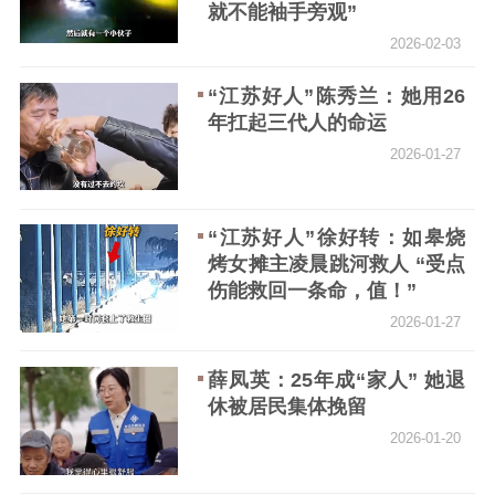
就不能袖手旁观”
2026-02-03
一秒钟的抉择，徐好转与她
徐夏庭：深夜火海勇救邻居
的“纵身一跃”
的古稀老人
“江苏好人”陈秀兰：她用26
2025-12-10
2025-11-19
年扛起三代人的命运
2026-01-27
“一棵树”刷屏一座城 20年“结
出”千万心愿——记2025
“江苏好人”徐好转：如皋烧
年“江苏好人”陈萍与她的“心
烤女摊主凌晨跳河救人 “受点
愿树”
伤能救回一条命，值！”
2025-12-08
莫春红：因一句“下次再来”
2026-01-27
用11年时光坚持敬老爱老的
“江苏好人”张冬：守护万家
保洁员
灯火的电力“特种兵”
薛凤英：25年成“家人” 她退
2025-11-19
休被居民集体挽留
2025-12-04
2026-01-20
谢志松：三十年匿名助学 爱