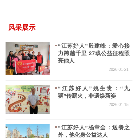
工作动态
风采展示
理论武装
理论学习
宣传宣讲
研究阐释
“江苏好人”殷建峰：爱心接
力跨越千里 27载公益征程照
哲学社科
亮他人
社科强省
工作通知
成果集萃
2026-01-21
江苏文脉
资料下载
“江苏好人”姚生贵：“九
新闻宣传
狮”传薪火，非遗焕新姿
2026-01-15
主题宣传
对外宣传
新闻发布
记者之家
品牌栏目
“江苏好人”杨章全：送餐之
文化文艺
外，他化身公益达人