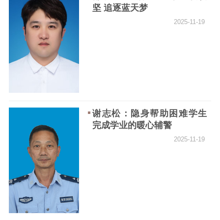
精品出版
全民阅读
出版监管
坚 追逐蓝天梦
“00后”小伙深夜勇救落水女
扫黄打非
司机：“看见了就不能袖手旁
2025-11-19
观！”
电影工作
2025-12-18
电影创作
电影市场
“江苏好人”马克辛：22年辅
导近千名学生，他从未收过
机关党建
一分钱
党建要闻
学习在线
2025-12-17
谢志松：隐身帮助困难学生
完成学业的暖心辅警
文化人才
2025-11-19
“江苏好人”张玉明：37载乡
野守望，他为留守娃筑起“校
紫金人才
职称评审
园之家”
数据资源
2025-12-15
公共服务
徐州“交警爷爷”陈孟军义务