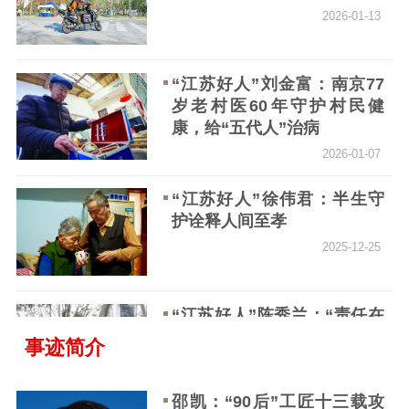
2026-01-13
精品生产
文化惠民
文化传承
文化交流
体制改革
文化产业
“江苏好人”刘金富：南京77
紫金文化艺术节
品牌活动
紫艺舞台
岁老村医60年守护村民健
精神文明
康，给“五代人”治病
2026-01-07
文明创建
文明实践
文明培育
先进典型
“江苏好人”徐伟君：半生守
护诠释人间至孝
社会宣传
2025-12-25
思想政治教育
爱国主义教育
全民国防教育
红色资源保护利
“江苏好人”陈秀兰：“责任在
用
肩，从没想过放弃”
事迹简介
2025-12-19
新闻出版
邵凯：“90后”工匠十三载攻