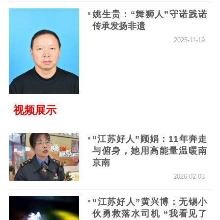
护学16年：“雷锋同志是我一
新时代公民素养
新闻出版
作品著作权
生的标杆”
提升资源库
政务服务
登记服务
姚生贵：“舞狮人”守诺践诺
传承发扬非遗
2025-12-15
科研创新
智库服务
文艺创作
服务管理平台
管理平台
服务管理
2025-11-19
“江苏好人”费琳琳：“指尖
文化产业
数字出版
新闻发布工作备
上”的农场编织大大的梦想
统计分析
审读服务
案管理系统
2025-12-12
电影
理论宣讲
政工继续教育学
服务
共建共享平台
习平台
视频展示
责任编辑注册
业务申报系统
“江苏好人”李红霞：20年、
6000多个日夜，她是60多位
张玉明：37年守望乡村教育
“江苏好人”顾娟：11年奔走
老人的好闺女
为“留守娃”打造“幸福家”的
与俯身，她用高能量温暖南
2025-12-11
学校校长
京南
2025-11-19
2026-02-03
“江苏好人”陈秀兰：用坚强
撑起整个家
“江苏好人”黄兴博：无锡小
2025-12-10
伙勇救落水司机 “我看见了