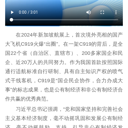
红色资源保护利
用
新闻出版
在2024年新加坡航展上，首次境外亮相的国产
精品出版
全民阅读
出版监管
大飞机C919火爆“出圈”。在一架C919的背后，是全
扫黄打非
国22个省（自治区、直辖市）、200多家国企和民
电影工作
企、近20万人的共同努力。作为我国首款按照国际
电影创作
电影市场
通行适航标准自行研制、具有自主知识产权的喷气
式干线客机，C919是“国企民企协作，合力办成大
机关党建
事”的标志成果，也是公有制经济和非公有制经济合
党建要闻
学习在线
作共赢的优秀典范。
习近平总书记强调，“党和国家坚持和完善社会
文化人才
主义基本经济制度，毫不动摇巩固和发展公有制经
紫金人才
职称评审
济，毫不动摇鼓励、支持、引导非公有制经济发