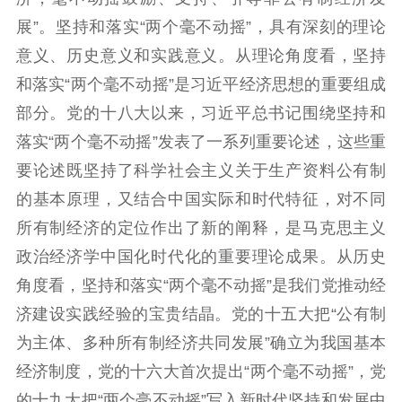
数据资源
展”。坚持和落实“两个毫不动摇”，具有深刻的理论
意义、历史意义和实践意义。从理论角度看，坚持
公共服务
和落实“两个毫不动摇”是习近平经济思想的重要组成
新时代公民素养
新闻出版
作品著作权
部分。党的十八大以来，习近平总书记围绕坚持和
提升资源库
政务服务
登记服务
落实“两个毫不动摇”发表了一系列重要论述，这些重
科研创新
智库服务
文艺创作
要论述既坚持了科学社会主义关于生产资料公有制
服务管理平台
管理平台
服务管理
的基本原理，又结合中国实际和时代特征，对不同
文化产业
数字出版
新闻发布工作备
所有制经济的定位作出了新的阐释，是马克思主义
统计分析
审读服务
案管理系统
政治经济学中国化时代化的重要理论成果。从历史
电影
理论宣讲
政工继续教育学
服务
共建共享平台
习平台
角度看，坚持和落实“两个毫不动摇”是我们党推动经
责任编辑注册
业务申报系统
济建设实践经验的宝贵结晶。党的十五大把“公有制
为主体、多种所有制经济共同发展”确立为我国基本
经济制度，党的十六大首次提出“两个毫不动摇”，党
的十九大把“两个毫不动摇”写入新时代坚持和发展中