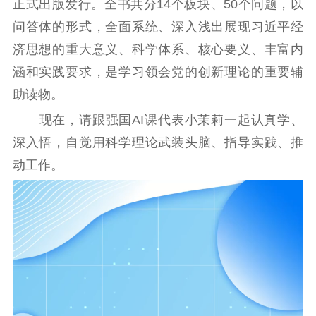
公示公告
正式出版发行。全书共分14个板块、50个问题，以
问答体的形式，全面系统、深入浅出展现习近平经
通知公告
信息公开制度
信息公开指南
济思想的重大意义、科学体系、核心要义、丰富内
信息公开年度报
涵和实践要求，是学习领会党的创新理论的重要辅
告
政策法规
助读物。
工作动态
现在，请跟强国AI课代表小茉莉一起认真学、
深入悟，自觉用科学理论武装头脑、指导实践、推
理论武装
动工作。
理论学习
宣传宣讲
研究阐释
哲学社科
社科强省
工作通知
成果集萃
江苏文脉
资料下载
新闻宣传