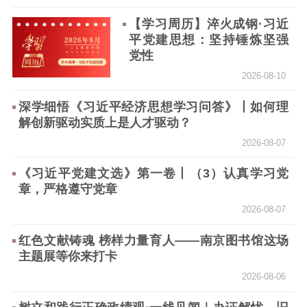
告
政策法规
【学习周历】淬火成钢·习近
平党建思想：坚持锤炼坚强
工作动态
党性
2026-08-10
理论武装
深学细悟《习近平经济思想学习问答》丨如何理
理论学习
宣传宣讲
研究阐释
解创新驱动实质上是人才驱动？
2026-08-07
哲学社科
《习近平党建文选》第一卷丨（3）认真学习党
社科强省
工作通知
成果集萃
章，严格遵守党章
江苏文脉
资料下载
2026-08-07
新闻宣传
红色文献铸魂 榜样力量育人——南京图书馆这场
主题展等你来打卡
主题宣传
对外宣传
新闻发布
2026-08-06
记者之家
品牌栏目