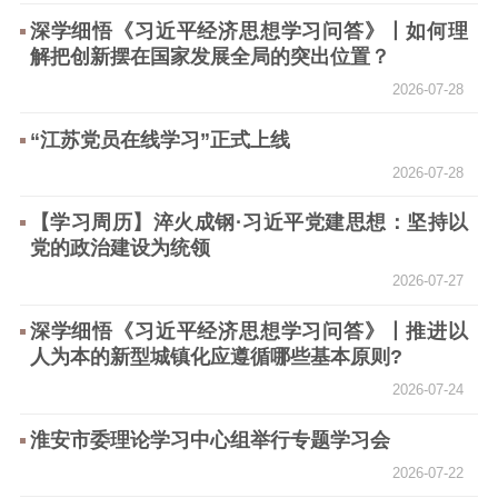
深学细悟《习近平经济思想学习问答》丨如何理
新时代公民素养
新闻出版
作品著作权
解把创新摆在国家发展全局的突出位置？
提升资源库
政务服务
登记服务
2026-07-28
科研创新
智库服务
文艺创作
服务管理平台
管理平台
服务管理
“江苏党员在线学习”正式上线
文化产业
数字出版
新闻发布工作备
2026-07-28
统计分析
审读服务
案管理系统
【学习周历】淬火成钢·习近平党建思想：坚持以
电影
理论宣讲
政工继续教育学
党的政治建设为统领
服务
共建共享平台
习平台
2026-07-27
责任编辑注册
业务申报系统
深学细悟《习近平经济思想学习问答》丨推进以
人为本的新型城镇化应遵循哪些基本原则?
2026-07-24
淮安市委理论学习中心组举行专题学习会
2026-07-22