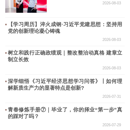
新闻出版
2026-08-03
精品出版
全民阅读
出版监管
扫黄打非
【学习周历】淬火成钢·习近平党建思想：坚持用
党的创新理论凝心铸魂
电影工作
2026-08-03
电影创作
电影市场
树立和践行正确政绩观｜整改整治动真格 建章立
制立长效
机关党建
2026-08-03
党建要闻
学习在线
深学细悟《习近平经济思想学习问答》丨如何理
解新质生产力的显著特点是创新?
文化人才
2026-07-31
紫金人才
职称评审
青春修炼手册⑦｜毕业了，你的择业“第一步”真
数据资源
的踩对了吗？
2026-07-29
公共服务