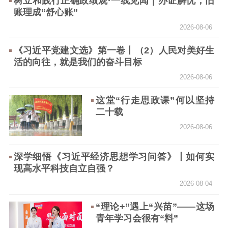
树立和践行正确政绩观·一线见闻｜办证解忧，旧
文化文艺
账理成“舒心账”
2026-08-06
精品生产
文化惠民
文化传承
文化交流
体制改革
文化产业
《习近平党建文选》第一卷丨（2）人民对美好生
活的向往，就是我们的奋斗目标
紫金文化艺术节
品牌活动
紫艺舞台
2026-08-06
精神文明
这堂“行走思政课”何以坚持
二十载
文明创建
文明实践
文明培育
2026-08-06
先进典型
社会宣传
深学细悟《习近平经济思想学习问答》丨如何实
现高水平科技自立自强？
思想政治教育
爱国主义教育
全民国防教育
2026-08-04
红色资源保护利
用
“理论+”遇上“兴苗”——这场
青年学习会很有“料”