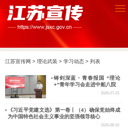
江苏宣传网
>
理论武装
>
学习动态
> 列表
首页
铸剑深蓝・青春报国 “理论
+”青年学习会走进中船八院
江苏要闻
2026-07-23
公示公告
《习近平党建文选》第一卷丨（4）确保党始终成
为中国特色社会主义事业的坚强领导核心
通知公告
信息公开制度
信息公开指南
2026-08-10
信息公开年度报