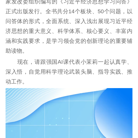
家发改委组织编写的《习近平经济思想学习问答》
正式出版发行。全书共分14个板块、50个问题，以
通知公告
信息公开制度
信息公开指南
问答体的形式，全面系统、深入浅出展现习近平经
信息公开年度报
告
政策法规
济思想的重大意义、科学体系、核心要义、丰富内
涵和实践要求，是学习领会党的创新理论的重要辅
工作动态
助读物。
现在，请跟强国AI课代表小茉莉一起认真学、
理论武装
深入悟，自觉用科学理论武装头脑、指导实践、推
理论学习
宣传宣讲
研究阐释
动工作。
哲学社科
社科强省
工作通知
成果集萃
江苏文脉
资料下载
新闻宣传