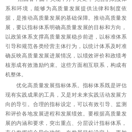
数据资源
系和环境，能够为高质量发展提供法律和制度依
据，是推动高质量发展的基础保障。推动高质量发
公共服务
展，要以指标体系明确高质量发展的目标和方向，
新时代公民素养
新闻出版
作品著作权
以政策体系支撑高质量发展稳步前进，以标准体系
提升资源库
政务服务
登记服务
引导和规范各类经营主体行为，以统计体系及时准
科研创新
智库服务
文艺创作
确反映高质量发展进展情况，以绩效评价和政绩考
服务管理平台
管理平台
服务管理
核形成有效激励约束。这些方面相互联系，构成有
文化产业
数字出版
新闻发布工作备
机整体。
统计分析
审读服务
案管理系统
电影
理论宣讲
政工继续教育学
优化高质量发展指标体系。指标体系既是评估
服务
共建共享平台
习平台
现有实践成果的工具，又是对未来实践活动发展方
责任编辑注册
业务申报系统
向的导引。合理的指标设定，可以有效引导、监测
和评价各地发展进程和发展绩效。要根据高质量发
展的内涵和要求，突出重点、分层设计指标体系，