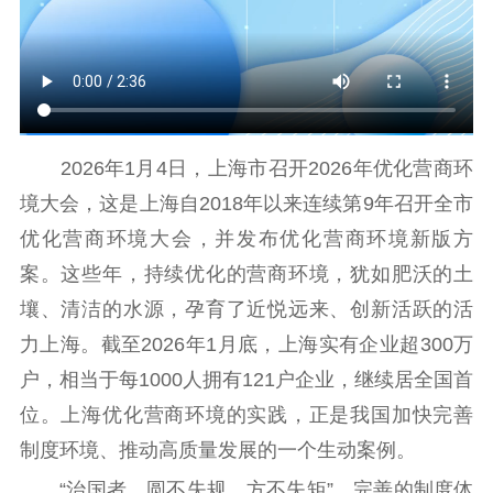
红色资源保护利
用
新闻出版
精品出版
全民阅读
出版监管
2026年1月4日，上海市召开2026年优化营商环
扫黄打非
境大会，这是上海自2018年以来连续第9年召开全市
电影工作
优化营商环境大会，并发布优化营商环境新版方
电影创作
电影市场
案。这些年，持续优化的营商环境，犹如肥沃的土
壤、清洁的水源，孕育了近悦远来、创新活跃的活
机关党建
力上海。截至2026年1月底，上海实有企业超300万
党建要闻
学习在线
户，相当于每1000人拥有121户企业，继续居全国首
位。上海优化营商环境的实践，正是我国加快完善
文化人才
制度环境、推动高质量发展的一个生动案例。
紫金人才
职称评审
“治国者，圆不失规，方不失矩”。完善的制度体