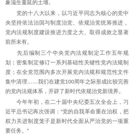
象滋生蔓延的土壤。
新时代公民素养
新闻出版
作品著作权
党的十八大以来，以习近平同志为核心的党中
提升资源库
政务服务
登记服务
央坚持依法治国与制度治党、依规治党统筹推进，
科研创新
智库服务
文艺创作
党内法规制度建设推进力度之大、取得成效之显著
服务管理平台
管理平台
服务管理
前所未有。
文化产业
数字出版
新闻发布工作备
统计分析
审读服务
案管理系统
先后编制三个中央党内法规制定工作五年规
电影
理论宣讲
政工继续教育学
划；密集制定修订一系列基础性关键性党内法规制
服务
共建共享平台
习平台
度；在全党范围内多次开展党内法规和规范性文件
责任编辑注册
业务申报系统
集中清理……我们在建党100周年之际形成比较完善
的党内法规体系，开辟了新时代依规治党新境界。
今年年初，在二十届中央纪委五次全会上，习
近平总书记再次强调：“党的自我革命重在治权，把
权力关进制度笼子是新时代全面从严治党的一项重
要任务。”