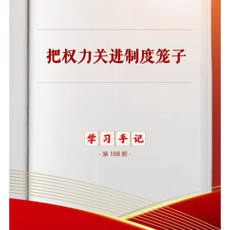
告
政策法规
工作动态
理论武装
理论学习
宣传宣讲
研究阐释
哲学社科
社科强省
工作通知
成果集萃
江苏文脉
资料下载
新闻宣传
主题宣传
对外宣传
新闻发布
记者之家
品牌栏目