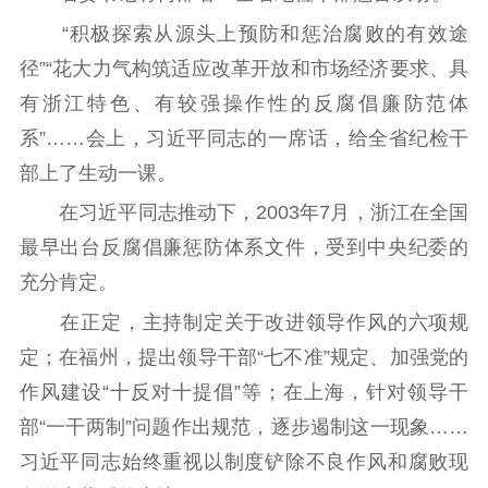
“积极探索从源头上预防和惩治腐败的有效途
精品出版
全民阅读
出版监管
径”“花大力气构筑适应改革开放和市场经济要求、具
扫黄打非
有浙江特色、有较强操作性的反腐倡廉防范体
电影工作
系”……会上，习近平同志的一席话，给全省纪检干
部上了生动一课。
电影创作
电影市场
在习近平同志推动下，2003年7月，浙江在全国
机关党建
最早出台反腐倡廉惩防体系文件，受到中央纪委的
党建要闻
学习在线
充分肯定。
在正定，主持制定关于改进领导作风的六项规
文化人才
定；在福州，提出领导干部“七不准”规定、加强党的
紫金人才
职称评审
作风建设“十反对十提倡”等；在上海，针对领导干
部“一干两制”问题作出规范，逐步遏制这一现象……
数据资源
习近平同志始终重视以制度铲除不良作风和腐败现
公共服务