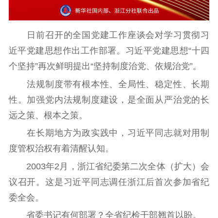
文化文艺
精品生产
文化惠民
文化传承
日前召开的全国党建工作座谈会对学习贯彻习
文化交流
体制改革
文化产业
近平党建思想作出工作部署。习近平党建思想“十四
紫金文化艺术节
品牌活动
紫艺舞台
个坚持”再次鲜明提出“坚持制度治党、依规治党”。
精神文明
法规制度带有根本性、全局性、稳定性、长期
性。加强党内法规制度建设，是全面从严治党的长
文明创建
文明实践
文明培育
远之策、根本之策。
先进典型
在长期地方为政实践中，习近平同志就对用制
社会宣传
度管权治权有着清醒认知。
2003年2月，浙江省纪委第二次全体（扩大）会
思想政治教育
爱国主义教育
全民国防教育
议召开。这是习近平同志调任浙江后首次参加省纪
红色资源保护利
用
委全会。
省委书记有何部署？全省纪检干部翘首以盼。
新闻出版