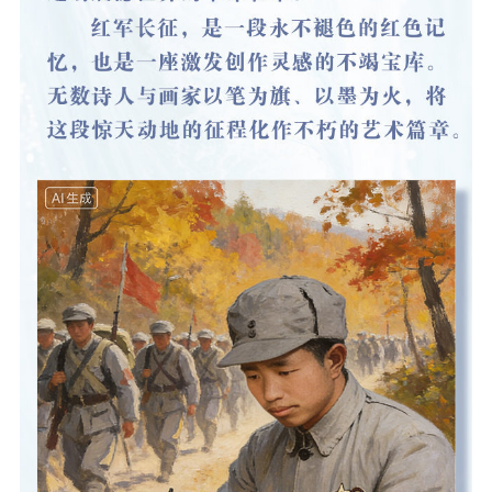
提升资源库
政务服务
登记服务
科研创新
智库服务
文艺创作
服务管理平台
管理平台
服务管理
文化产业
数字出版
新闻发布工作备
统计分析
审读服务
案管理系统
电影
理论宣讲
政工继续教育学
服务
共建共享平台
习平台
责任编辑注册
业务申报系统