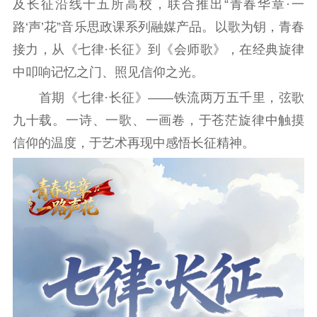
及长征沿线十五所高校，联合推出“青春华章·一
路‘声’花”音乐思政课系列融媒产品。以歌为钥，青春
接力，从《七律·长征》到《会师歌》，在经典旋律
中叩响记忆之门、照见信仰之光。
首期《七律·长征》——铁流两万五千里，弦歌
九十载。一诗、一歌、一画卷，于苍茫旋律中触摸
信仰的温度，于艺术再现中感悟长征精神。
首页
江苏要闻
公示公告
通知公告
信息公开制度
信息公开指南
信息公开年度报
告
政策法规