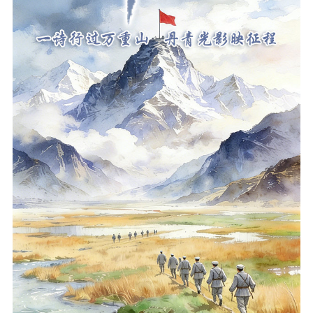
工作动态
理论武装
理论学习
宣传宣讲
研究阐释
哲学社科
社科强省
工作通知
成果集萃
江苏文脉
资料下载
新闻宣传
主题宣传
对外宣传
新闻发布
记者之家
品牌栏目
文化文艺