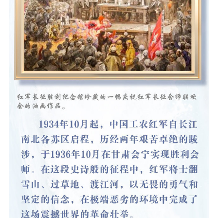
精品出版
全民阅读
出版监管
扫黄打非
电影工作
电影创作
电影市场
机关党建
党建要闻
学习在线
文化人才
紫金人才
职称评审
数据资源
公共服务
新时代公民素养
新闻出版
作品著作权