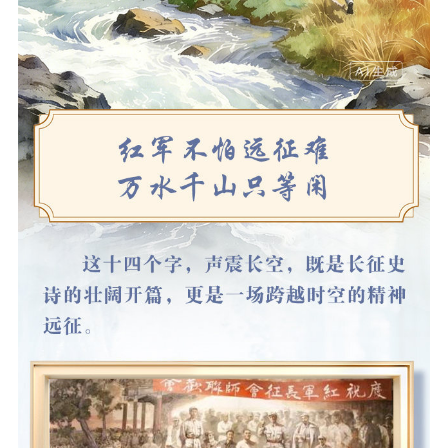
精品生产
文化惠民
文化传承
文化交流
体制改革
文化产业
紫金文化艺术节
品牌活动
紫艺舞台
精神文明
文明创建
文明实践
文明培育
先进典型
社会宣传
思想政治教育
爱国主义教育
全民国防教育
红色资源保护利
用
新闻出版