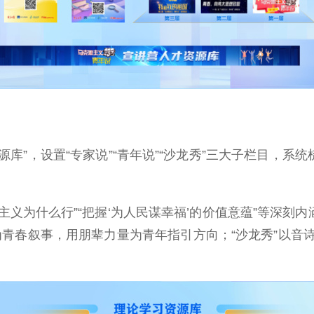
”，设置“专家说”“青年说”“沙龙秀”三大子栏目，系
为什么行”“把握‘为人民谋幸福’的价值意蕴”等深刻内涵
为青春叙事，用朋辈力量为青年指引方向；“沙龙秀”以音