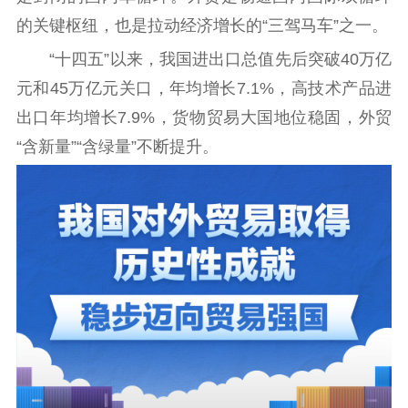
扫黄打非
的关键枢纽，也是拉动经济增长的“三驾马车”之一。
电影工作
“十四五”以来，我国进出口总值先后突破40万亿
元和45万亿元关口，年均增长7.1%，高技术产品进
电影创作
电影市场
出口年均增长7.9%，货物贸易大国地位稳固，外贸
机关党建
“含新量”“含绿量”不断提升。
党建要闻
学习在线
文化人才
紫金人才
职称评审
数据资源
公共服务
新时代公民素养
新闻出版
作品著作权