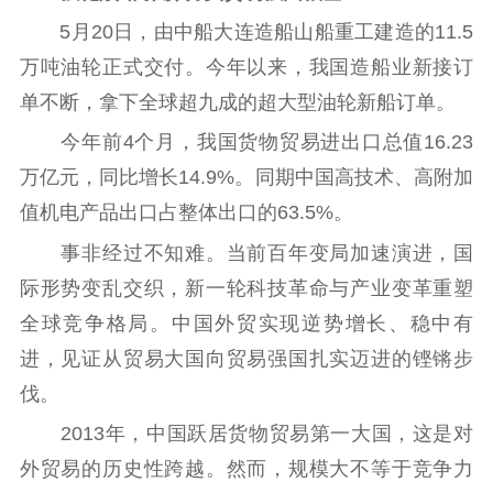
工作动态
5月20日，由中船大连造船山船重工建造的11.5
万吨油轮正式交付。今年以来，我国造船业新接订
理论武装
单不断，拿下全球超九成的超大型油轮新船订单。
理论学习
宣传宣讲
研究阐释
今年前4个月，我国货物贸易进出口总值16.23
哲学社科
万亿元，同比增长14.9%。同期中国高技术、高附加
值机电产品出口占整体出口的63.5%。
社科强省
工作通知
成果集萃
事非经过不知难。当前百年变局加速演进，国
江苏文脉
资料下载
际形势变乱交织，新一轮科技革命与产业变革重塑
新闻宣传
全球竞争格局。中国外贸实现逆势增长、稳中有
进，见证从贸易大国向贸易强国扎实迈进的铿锵步
主题宣传
对外宣传
新闻发布
伐。
记者之家
品牌栏目
2013年，中国跃居货物贸易第一大国，这是对
文化文艺
外贸易的历史性跨越。然而，规模大不等于竞争力