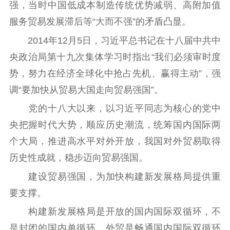
精品生产
文化惠民
文化传承
强，当时中国低成本制造传统优势减弱、高附加值
文化交流
体制改革
文化产业
服务贸易发展滞后等“大而不强”的矛盾凸显。
紫金文化艺术节
品牌活动
紫艺舞台
2014年12月5日，习近平总书记在十八届中共中
央政治局第十九次集体学习时指出“我们必须审时度
精神文明
势，努力在经济全球化中抢占先机、赢得主动”，强
文明创建
文明实践
文明培育
调“要加快从贸易大国走向贸易强国”。
先进典型
党的十八大以来，以习近平同志为核心的党中
社会宣传
央把握时代大势，顺应历史潮流，统筹国内国际两
个大局，推进高水平对外开放，我国对外贸易取得
思想政治教育
爱国主义教育
全民国防教育
历史性成就，稳步迈向贸易强国。
红色资源保护利
用
建设贸易强国，为加快构建新发展格局提供重
要支撑。
新闻出版
构建新发展格局是开放的国内国际双循环，不
精品出版
全民阅读
出版监管
是封闭的国内单循环。外贸是畅通国内国际双循环