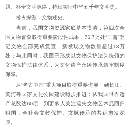
江苏文脉
资料下载
题、补全文明脉络，持续实证中华五千年文明史。
新闻宣传
考古探源，文物述史。
主题宣传
对外宣传
新闻发布
当前，我国文物资源家底基本摸清，第四次全
记者之家
品牌栏目
国文物普查取得重要阶段性成果，76.7万处“三普”登
记文物全部完成复查，新发现文物数量超过13万
文化文艺
处；与此同时，我国已形成以文物保护法为统领的
精品生产
文化惠民
文化传承
文物保护法律体系，为文化遗产永续传承筑牢制度
文化交流
体制改革
文化产业
保障。
紫金文化艺术节
品牌活动
紫艺舞台
从“考古中国”重大项目取得重要进展，到长江、
黄河等国家文化公园建设稳步推进；从我国世界遗
精神文明
产总数达60项，到更多人关注流失文物艺术品回归
文明创建
文明实践
文明培育
祖国，全社会文物保护、文脉传承的共识愈发深
先进典型
厚。