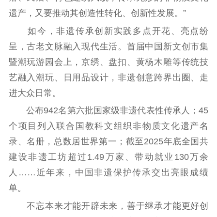
文化人才
遗产，又要推动其创造性转化、创新性发展。”
紫金人才
职称评审
如今，非遗传承创新实践多点开花、亮点纷
呈，古老文脉融入现代生活。首届中国新文创市集
数据资源
暨潮玩游园会上，京绣、盘扣、黄杨木雕等传统技
公共服务
艺融入潮玩、日用品设计，非遗创意跨界出圈、走
新时代公民素养
新闻出版
作品著作权
进大众日常。
提升资源库
政务服务
登记服务
公布942名第六批国家级非遗代表性传承人；45
科研创新
智库服务
文艺创作
个项目列入联合国教科文组织非物质文化遗产名
服务管理平台
管理平台
服务管理
录、名册，总数居世界第一；截至2025年底全国共
文化产业
数字出版
新闻发布工作备
建设非遗工坊超过1.49万家、带动就业130万余
统计分析
审读服务
案管理系统
人……近年来，中国非遗保护传承交出亮眼成绩
电影
理论宣讲
政工继续教育学
服务
共建共享平台
习平台
单。
责任编辑注册
业务申报系统
不忘本来才能开辟未来，善于继承才能更好创