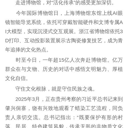
社会宣传
走进博物馆，对“活化传承”的感受更加深切。
今年国际博物馆日，上海博物馆东馆上线AI眼
思想政治教育
爱国主义教育
全民国防教育
镜智能导览系统，依托可穿戴智能硬件和文博专属A
红色资源保护利
用
I大模型，实现沉浸式交互观展。浙江省博物馆依托3
D打印、互动投影装置展示古陶瓷修复技艺，成为青
新闻出版
年追捧的文化热点。
精品出版
全民阅读
出版监管
时至今日，一年超15亿人次奔赴博物馆。亿万
扫黄打非
群众在与文物、历史的对话中感悟文明魅力、厚植
文化自信。
电影工作
守住文化根脉，就是守住民族之魂。
电影创作
电影市场
2025年3月，正在贵州考察的习近平总书记来到
机关党建
肇兴侗寨，饶有兴致地观看了蜡染工艺流程，同负
责人亲切交流。总书记指出：“既要保护有形的村
党建要闻
学习在线
落、民居、特色建筑风貌，传承无形的非物质文化