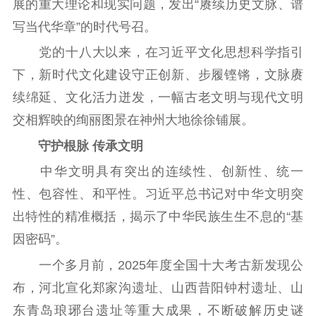
展的重大理论和现实问题，发出“赓续历史文脉、谱
江苏要闻
写当代华章”的时代号召。
公示公告
党的十八大以来，在习近平文化思想科学指引
下，新时代文化建设守正创新、步履铿锵，文脉赓
通知公告
信息公开制度
信息公开指南
续绵延、文化活力迸发，一幅古老文明与现代文明
信息公开年度报
交相辉映的绚丽图景在神州大地徐徐铺展。
告
政策法规
守护根脉 传承文明
工作动态
中华文明具有突出的连续性、创新性、统一
性、包容性、和平性。习近平总书记对中华文明突
理论武装
出特性的精准概括，揭示了中华民族生生不息的“基
理论学习
宣传宣讲
研究阐释
因密码”。
哲学社科
一个多月前，2025年度全国十大考古新发现公
布，河北宣化郑家沟遗址、山西昔阳钟村遗址、山
社科强省
工作通知
成果集萃
东青岛琅琊台遗址等重大成果，不断破解历史谜