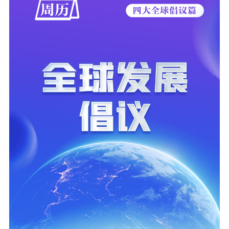
社科强省
工作通知
成果集萃
江苏文脉
资料下载
新闻宣传
主题宣传
对外宣传
新闻发布
记者之家
品牌栏目
文化文艺
精品生产
文化惠民
文化传承
文化交流
体制改革
文化产业
紫金文化艺术节
品牌活动
紫艺舞台
精神文明
文明创建
文明实践
文明培育
先进典型