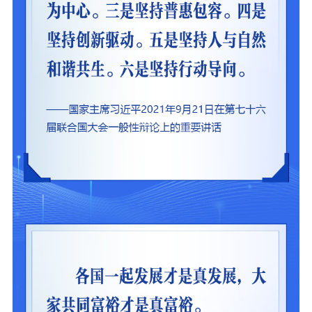
党建要闻
学习在线
文化人才
紫金人才
职称评审
数据资源
公共服务
新时代公民素养
新闻出版
作品著作权
提升资源库
政务服务
登记服务
科研创新
智库服务
文艺创作
服务管理平台
管理平台
服务管理
文化产业
数字出版
新闻发布工作备
统计分析
审读服务
案管理系统
电影
理论宣讲
政工继续教育学
服务
共建共享平台
习平台