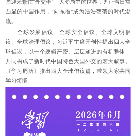
国迎来繁忙“外交季”。大变局中的世界，见证着日益
首页
凸显的中国作用，“向东看”成为浩浩荡荡的时代潮
江苏要闻
流。
全球发展倡议、全球安全倡议、全球文明倡
公示公告
议、全球治理倡议，习近平主席开创性提出四大全
通知公告
信息公开制度
信息公开指南
球倡议，以一个逻辑严密、层层递进的有机整体，
信息公开年度报
共同构成了新时代中国特色大国外交的宏大叙事。
告
政策法规
《学习周历》推出四大全球倡议篇，带领大家共同
工作动态
学习领悟。
理论武装
理论学习
宣传宣讲
研究阐释
哲学社科