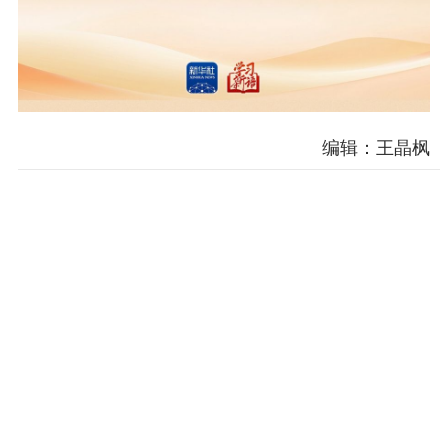
编辑：王晶枫