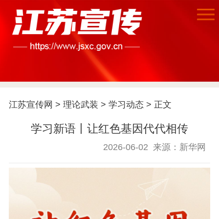
江苏宣传网
>
理论武装
>
学习动态
> 正文
学习新语丨让红色基因代代相传
2026-06-02
来源：新华网