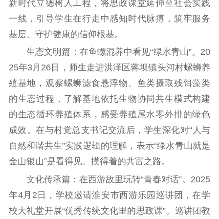
新时代立德树人工程，将思政课堂延伸至社会实践
一线，引导学生在行走中感知时代脉搏，筑牢服务
理论武装
基层、守护健康的信仰根基。
理论学习
宣传宣讲
研究阐释
生态文明篇：在鱼螺混养中看见“绿水青山”。20
哲学社科
25年3月26日，师生走进洪泽区蒋坝镇头河村螺蛳养
殖基地，观察螺蛳滤食悬浮物、鱼类摄取残饵藻类
社科强省
工作通知
成果集萃
的生态过程，了解基地依托生物协同共生模式构建
江苏文脉
资料下载
的生态循环养殖体系，感受养殖尾水零外排的绿色
新闻宣传
成效。在与村党总支书记交流后，学生深化对“人与
自然和谐共生”实践逻辑的理解，表示“绿水青山就是
主题宣传
对外宣传
新闻发布
金山银山”是看得见、摸得着的共富之路。
记者之家
品牌栏目
文化传承篇：在西游故里玩转“青春对话”。2025
文化文艺
年4月2日，学校邀请淮安市西游乐园巡讲团，在学
精品生产
文化惠民
文化传承
校大礼堂开展“优秀传统文化里的思政课”。巡讲团教