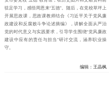
安市委党校“五德”教育馆，在历史图片和文献资料前
科研创新
智库服务
文艺创作
驻足学习，感悟周恩来“五德”。随后，在党校草坪上
服务管理平台
管理平台
服务管理
开展思政课，思政课教师结合《习近平关于党风廉
文化产业
数字出版
新闻发布工作备
统计分析
审读服务
案管理系统
政建设和反腐败斗争论述摘编》，讲解全面从严治
电影
理论宣讲
政工继续教育学
党的时代意义与实践要求，引导学生围绕“党风廉政
服务
共建共享平台
习平台
建设中应有的责任与担当”研讨交流，涵养职业操
责任编辑注册
业务申报系统
守。
编辑：王晶枫