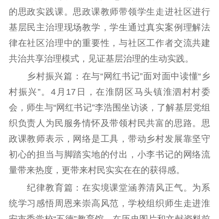
的思政实践课。思政课教师带领学生走进社区进行
电影工作
基层民主治理现场教学，学生通过真实案例理解法
电影创作
电影市场
律在社区治理中的重要性，与社区工作者交流共建
共治共享治理模式，见证基层治理的生动实践。
机关党建
乡村振兴篇：在与“网红书记”面对面中读懂“乡
党建要闻
学习在线
村振兴”。4月17日，在淮阴区马头镇淮泗村村委
会，师生与“网红书记”李浩围坐访谈，了解基层党组
文化人才
织负责人为民服务情怀及带领村民共富的思路。思
紫金人才
职称评审
政课教师表示，网络是工具，带动乡村发展靠坚守
数据资源
初心的担当与脚踏实地的付出，小李书记的网络流
量带来热度，更带来村民实实在在的获得感。
公共服务
纪律教育篇：在实境课堂涵养清风正气。为系
新时代公民素养
新闻出版
作品著作权
统学习感悟周恩来崇高风范，学校组织师生走进淮
提升资源库
政务服务
登记服务