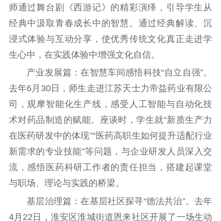
师通过舞台剧《西游记》的精彩演绎，引导学生从
文化交流
体制改革
文化产业
经典中汲取青春成长中的智慧。通过经典解读、沉
紫金文化艺术节
品牌活动
紫艺舞台
浸式体验与互动分享，使优秀传统文化真正走进学
精神文明
生心中，在实践体验中增强文化自信。
文明创建
文明实践
文明培育
产业发展篇：在智慧车间感悟科技“自立自强”。
先进典型
去年6月30日，师生走进江苏天士力帝益药业有限公
司，观摩智能化生产线，感受人工智能与自动化技
社会宣传
术对药品制造的赋能。座谈时，学生就“新质生产力
思想政治教育
爱国主义教育
全民国防教育
在医药研发中的体现”“医药高职生如何提升适配行业
红色资源保护利
新需求的专业技能”等问题，与企业研发人员深入交
用
流，感悟医药科研工作者的责任担当，搭建起课堂
新闻出版
与职场、理论与实践的桥梁。
基层治理篇：在基层社区探寻“德法共治”。去年
精品出版
全民阅读
出版监管
4月22日，淮安区淮城街道恩来社区开展了一场生动
扫黄打非