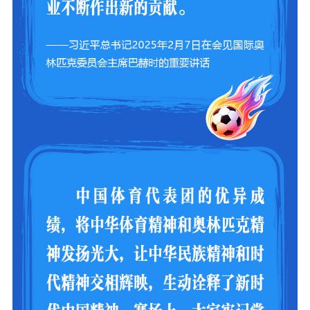
文化人才
紫金人才
职称评审
数据资源
公共服务
新时代公民素养
新闻出版
作品著作权
提升资源库
政务服务
登记服务
科研创新
智库服务
文艺创作
服务管理平台
管理平台
服务管理
文化产业
数字出版
新闻发布工作备
统计分析
审读服务
案管理系统
电影
理论宣讲
政工继续教育学
服务
共建共享平台
习平台
责任编辑注册
业务申报系统