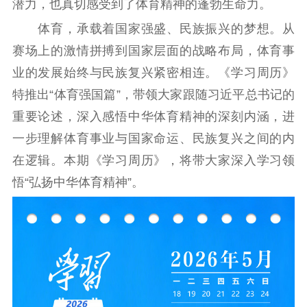
潜力，也真切感受到了体育精神的蓬勃生命力。
江苏要闻
体育，承载着国家强盛、民族振兴的梦想。从
赛场上的激情拼搏到国家层面的战略布局，体育事
公示公告
业的发展始终与民族复兴紧密相连。《学习周历》
通知公告
信息公开制度
信息公开指南
特推出“体育强国篇”，带领大家跟随习近平总书记的
信息公开年度报
重要论述，深入感悟中华体育精神的深刻内涵，进
告
政策法规
一步理解体育事业与国家命运、民族复兴之间的内
工作动态
在逻辑。本期《学习周历》，将带大家深入学习领
悟“弘扬中华体育精神”。
理论武装
理论学习
宣传宣讲
研究阐释
哲学社科
社科强省
工作通知
成果集萃