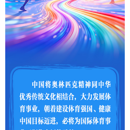
社会宣传
思想政治教育
爱国主义教育
全民国防教育
红色资源保护利
用
新闻出版
精品出版
全民阅读
出版监管
扫黄打非
电影工作
电影创作
电影市场
机关党建
党建要闻
学习在线