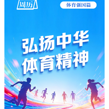
江苏文脉
资料下载
新闻宣传
主题宣传
对外宣传
新闻发布
记者之家
品牌栏目
文化文艺
精品生产
文化惠民
文化传承
文化交流
体制改革
文化产业
紫金文化艺术节
品牌活动
紫艺舞台
精神文明
文明创建
文明实践
文明培育
先进典型