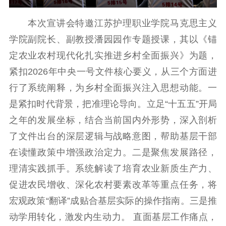
紫金文化艺术节
品牌活动
紫艺舞台
本次宣讲会特邀江苏护理职业学院马克思主义
精神文明
学院副院长、副教授潘园园作专题授课，其以《锚
定农业农村现代化扎实推进乡村全面振兴》为题，
文明创建
文明实践
文明培育
紧扣2026年中央一号文件核心要义，从三个方面进
先进典型
行了系统阐释，为乡村全面振兴注入思想动能。一
社会宣传
是紧扣时代背景，把准理论导向。立足“十五五”开局
之年的发展坐标，结合当前国内外形势，深入剖析
思想政治教育
爱国主义教育
全民国防教育
了文件出台的深层逻辑与战略意图，帮助基层干部
红色资源保护利
用
在读懂政策中增强政治定力。二是聚焦发展路径，
理清实践抓手。系统解读了培育农业新质生产力、
新闻出版
促进农民增收、深化农村要素改革等重点任务，将
精品出版
全民阅读
出版监管
宏观政策“翻译”成贴合基层实际的操作指南。三是推
扫黄打非
动学用转化，激发内生动力。 直面基层工作痛点，