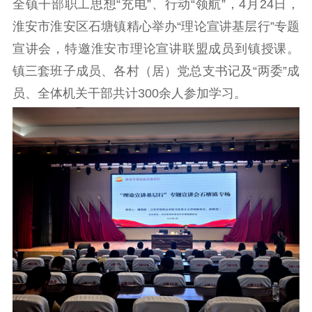
全镇干部职工思想“充电”、行动“领航”，4月24日，
理论武装
淮安市淮安区石塘镇精心举办“理论宣讲基层行”专题
宣讲会，特邀淮安市理论宣讲联盟成员到镇授课。
理论学习
宣传宣讲
研究阐释
镇三套班子成员、各村（居）党总支书记及“两委”成
哲学社科
员、全体机关干部共计300余人参加学习。
社科强省
工作通知
成果集萃
江苏文脉
资料下载
新闻宣传
主题宣传
对外宣传
新闻发布
记者之家
品牌栏目
文化文艺
精品生产
文化惠民
文化传承
文化交流
体制改革
文化产业