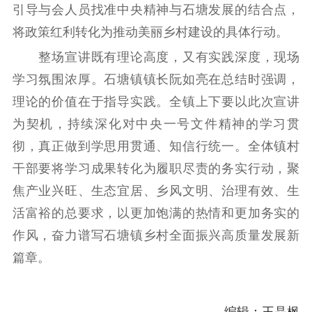
引导与会人员找准中央精神与石塘发展的结合点，
电影工作
将政策红利转化为推动美丽乡村建设的具体行动。
电影创作
电影市场
整场宣讲既有理论高度，又有实践深度，现场
机关党建
学习氛围浓厚。石塘镇镇长阮如亮在总结时强调，
理论的价值在于指导实践。全镇上下要以此次宣讲
党建要闻
学习在线
为契机，持续深化对中央一号文件精神的学习贯
文化人才
彻，真正做到学思用贯通、知信行统一。全体镇村
干部要将学习成果转化为履职尽责的务实行动，聚
紫金人才
职称评审
焦产业兴旺、生态宜居、乡风文明、治理有效、生
数据资源
活富裕的总要求，以更加饱满的热情和更加务实的
作风，奋力谱写石塘镇乡村全面振兴高质量发展新
公共服务
篇章。
新时代公民素养
新闻出版
作品著作权
提升资源库
政务服务
登记服务
科研创新
智库服务
文艺创作