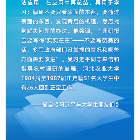
文化人才
紫金人才
职称评审
数据资源
公共服务
新时代公民素养
新闻出版
作品著作权
提升资源库
政务服务
登记服务
科研创新
智库服务
文艺创作
服务管理平台
管理平台
服务管理
文化产业
数字出版
新闻发布工作备
统计分析
审读服务
案管理系统
电影
理论宣讲
政工继续教育学
服务
共建共享平台
习平台
责任编辑注册
业务申报系统