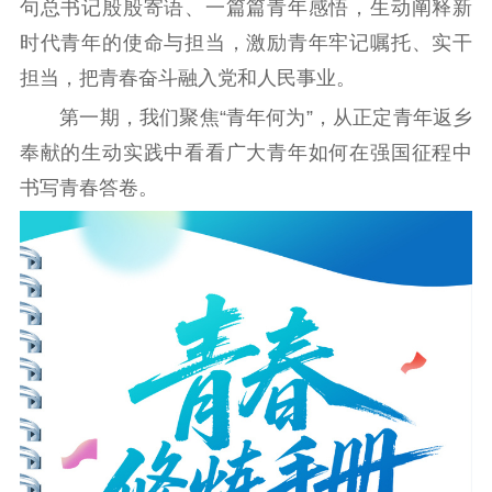
句总书记殷殷寄语、一篇篇青年感悟，生动阐释新
时代青年的使命与担当，激励青年牢记嘱托、实干
江苏要闻
担当，把青春奋斗融入党和人民事业。
公示公告
第一期，我们聚焦“青年何为”，从正定青年返乡
奉献的生动实践中看看广大青年如何在强国征程中
通知公告
信息公开制度
信息公开指南
书写青春答卷。
信息公开年度报
告
政策法规
工作动态
理论武装
理论学习
宣传宣讲
研究阐释
哲学社科
社科强省
工作通知
成果集萃