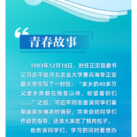
社会宣传
思想政治教育
爱国主义教育
全民国防教育
红色资源保护利
用
新闻出版
精品出版
全民阅读
出版监管
扫黄打非
电影工作
电影创作
电影市场
机关党建
党建要闻
学习在线