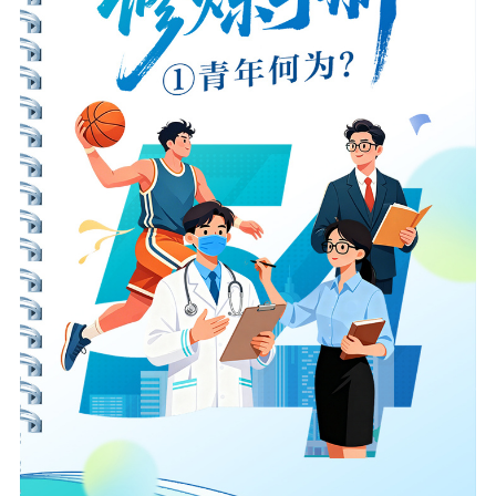
江苏文脉
资料下载
新闻宣传
主题宣传
对外宣传
新闻发布
记者之家
品牌栏目
文化文艺
精品生产
文化惠民
文化传承
文化交流
体制改革
文化产业
紫金文化艺术节
品牌活动
紫艺舞台
精神文明
文明创建
文明实践
文明培育
先进典型