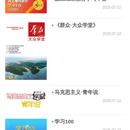
2025-07-22
理论学习
宣传宣讲
研究阐释
哲学社科
《群众·大众学堂》
2025-07-10
社科强省
工作通知
成果集萃
江苏文脉
资料下载
新闻宣传
主题宣传
对外宣传
新闻发布
记者之家
品牌栏目
马克思主义·青年说
文化文艺
2025-07-10
精品生产
文化惠民
文化传承
文化交流
体制改革
文化产业
学习100
紫金文化艺术节
品牌活动
紫艺舞台