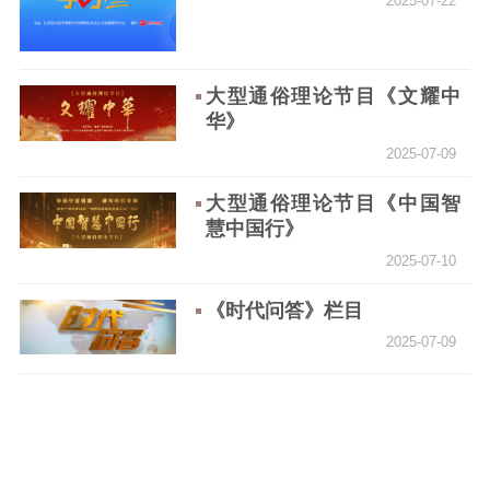
2025-07-22
精神文明
文明创建
文明实践
文明培育
大型通俗理论节目《文耀中
华》
先进典型
2025-07-09
社会宣传
大型通俗理论节目《中国智
思想政治教育
爱国主义教育
全民国防教育
慧中国行》
红色资源保护利
2025-07-10
用
《时代问答》栏目
新闻出版
2025-07-09
精品出版
全民阅读
出版监管
扫黄打非
电影工作