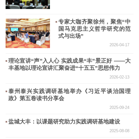
工作动态
专家大咖齐聚徐州，聚焦“中
理论武装
国马克思主义哲学研究的范
式与出场”
理论学习
宣传宣讲
研究阐释
2026-04-17
哲学社科
理论宣讲“声”入人心 实践成果“丰”景正好 ——大
社科强省
工作通知
成果集萃
丰基地以理论宣讲汇聚奋进“十五五”思想伟力
江苏文脉
资料下载
2026-02-13
新闻宣传
泰州泰兴实践调研基地举办《习近平谈治国理
政》第五卷读书分享会
主题宣传
对外宣传
新闻发布
2025-09-24
记者之家
品牌栏目
盐城大丰：以课题研究助力实践调研基地建设
文化文艺
2025-08-08