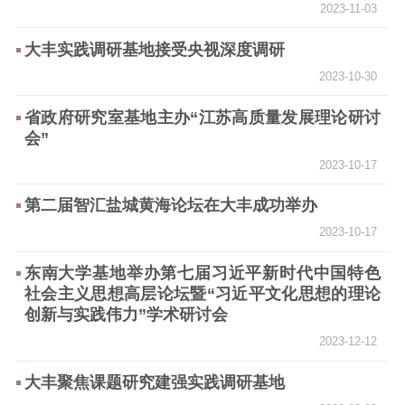
2023-11-03
提升资源库
政务服务
登记服务
科研创新
智库服务
文艺创作
大丰实践调研基地接受央视深度调研
服务管理平台
管理平台
服务管理
2023-10-30
文化产业
数字出版
新闻发布工作备
统计分析
审读服务
案管理系统
省政府研究室基地主办“江苏高质量发展理论研讨
会”
电影
理论宣讲
政工继续教育学
服务
共建共享平台
习平台
2023-10-17
责任编辑注册
业务申报系统
第二届智汇盐城黄海论坛在大丰成功举办
2023-10-17
东南大学基地举办第七届习近平新时代中国特色
社会主义思想高层论坛暨“习近平文化思想的理论
创新与实践伟力”学术研讨会
2023-12-12
大丰聚焦课题研究建强实践调研基地