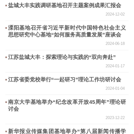
精品生产
文化惠民
文化传承
盐城大丰实践调研基地召开主题案例成果汇报会
文化交流
体制改革
文化产业
2024-12-02
紫金文化艺术节
品牌活动
紫艺舞台
溧阳基地召开省习近平新时代中国特色社会主义
思想研究中心基地“如何服务高质量发展”座谈会
精神文明
2024-06-18
文明创建
文明实践
文明培育
江苏盐城大丰：探索理论与实践的“双向奔赴”
先进典型
2024-01-17
社会宣传
江苏省委党校举行“一起研习”理论工作坊研讨会
思想政治教育
爱国主义教育
全民国防教育
2024-01-04
红色资源保护利
南京大学基地举办“纪念改革开放45周年”理论研
用
讨会
2023-12-22
新闻出版
新华报业传媒集团基地举办“第八届新闻传播学
精品出版
全民阅读
出版监管