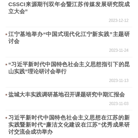
CSSCI来源期刊双年会暨江苏传媒发展研究院成
扫黄打非
立大会”
2023-12-12
电影工作
江宁基地举办“中国式现代化江宁新实践”主题研
电影创作
电影市场
讨会
机关党建
2023-11-24
“习近平新时代中国特色社会主义思想指引下的昆
党建要闻
学习在线
山实践”理论研讨会举行
文化人才
2023-11-13
紫金人才
职称评审
盐城大丰实践调研基地召开课题研究中期汇报会
2023-11-03
数据资源
习近平新时代中国特色社会主义思想在江苏的新
公共服务
实践暨新时代“廉洁文化建设在江苏”优秀成果研
讨交流会成功举办
新时代公民素养
新闻出版
作品著作权