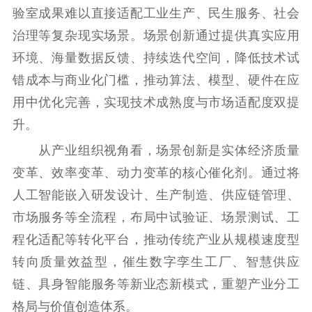
红色资源保护利
验室成果难以直接适配工业生产、民生服务、社会
用
治理等复杂现实场景。场景创新通过提供真实应用
新闻出版
环境、海量数据反馈、持续迭代空间，降低技术试
错成本与商业化门槛，推动算法、模型、硬件在应
精品出版
全民阅读
出版监管
用中优化完善，实现技术成熟度与市场适配度双提
扫黄打非
升。
电影工作
从产业组织视角看，场景创新是实体经济质量
电影创作
电影市场
变革、效率变革、动力变革的核心催化剂。通过将
人工智能嵌入研发设计、生产制造、供应链管理、
机关党建
市场服务等全流程，布局中试验证、场景测试、工
党建要闻
学习在线
程化适配等转化平台，推动传统产业从规模速度型
转向质量效益型，催生数字孪生工厂、智慧供应
文化人才
链、具身智能服务等新业态新模式，重塑产业分工
紫金人才
职称评审
格局与价值创造体系。