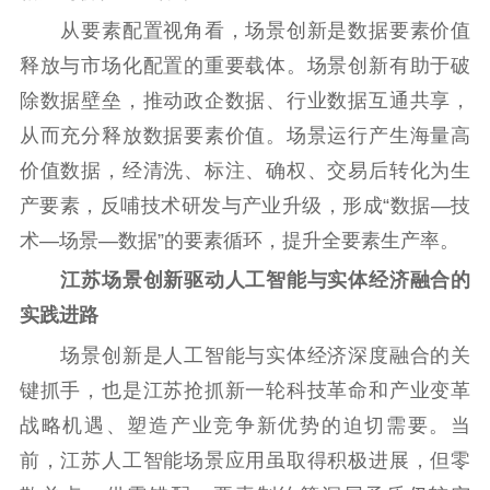
数据资源
从要素配置视角看，场景创新是数据要素价值
释放与市场化配置的重要载体。场景创新有助于破
公共服务
除数据壁垒，推动政企数据、行业数据互通共享，
新时代公民素养
新闻出版
作品著作权
从而充分释放数据要素价值。场景运行产生海量高
提升资源库
政务服务
登记服务
价值数据，经清洗、标注、确权、交易后转化为生
科研创新
智库服务
文艺创作
产要素，反哺技术研发与产业升级，形成“数据—技
服务管理平台
管理平台
服务管理
术—场景—数据”的要素循环，提升全要素生产率。
文化产业
数字出版
新闻发布工作备
统计分析
审读服务
案管理系统
江苏场景创新驱动人工智能与实体经济融合的
电影
理论宣讲
政工继续教育学
实践进路
服务
共建共享平台
习平台
场景创新是人工智能与实体经济深度融合的关
责任编辑注册
业务申报系统
键抓手，也是江苏抢抓新一轮科技革命和产业变革
战略机遇、塑造产业竞争新优势的迫切需要。当
前，江苏人工智能场景应用虽取得积极进展，但零