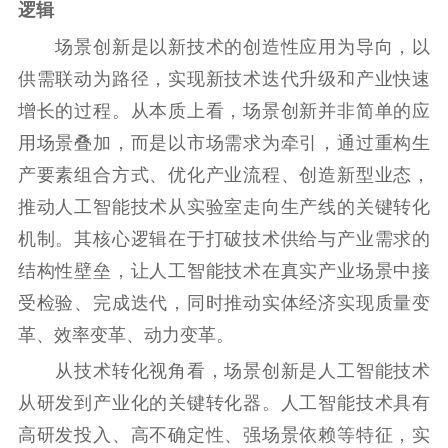
逻辑
主题宣传
对外宣传
新闻发布
记者之家
品牌栏目
场景创新是以新技术的创造性应用为导向，以
供需联动为路径，实现新技术迭代升级和产业快速
文化文艺
增长的过程。从本质上看，场景创新并非简单的应
精品生产
文化惠民
文化传承
用场景叠加，而是以市场需求为牵引，通过重构生
文化交流
体制改革
文化产业
产要素组合方式、优化产业流程、创造新型业态，
紫金文化艺术节
品牌活动
紫艺舞台
推动人工智能技术从实验室走向生产线的关键转化
机制。其核心逻辑在于打破技术供给与产业需求的
精神文明
结构性壁垒，让人工智能技术在真实产业场景中接
文明创建
文明实践
文明培育
受检验、完成迭代，同时推动实体经济实现质量变
先进典型
革、效率变革、动力变革。
社会宣传
从技术转化视角看，场景创新是人工智能技术
从研发到产业化的关键转化器。人工智能技术具有
思想政治教育
爱国主义教育
全民国防教育
高研发投入、高不确定性、强场景依赖等特征，实