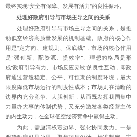
红色资源保护利
最终实现“安全有保障、发展有活力”的良性循环。
用
处理好政府引导与市场主导之间的关系
新闻出版
处理好政府引导与市场主导之间的关系，是推
动低空经济高质量发展的机制基础。政府的核心作
精品出版
全民阅读
出版监管
用是“定方向、建规则、保底线”，市场的核心作用
扫黄打非
是“强创新、配资源、提效率”。理想的格局是形
电影工作
成“政府引导有力、市场反应灵敏”的良性互动，即政
府通过营造稳定、公平、可预期的制度环境，最大
电影创作
电影市场
限度降低市场运行的制度性成本；市场则在清晰的
机关党建
边界内充分竞争、大胆创新，从而既发挥我国集中
党建要闻
学习在线
力量办大事的体制优势，又充分激发各类经营主体
的内生动力，在全球低空经济竞争中赢得主动。
文化人才
为此，需厘清权责边界、强化协同发力。一是
紫金人才
职称评审