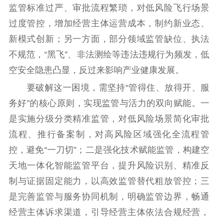
监管标准过严、审批流程繁琐，对低风险飞行场景
主题宣传
对外宣传
新闻发布
过度管控，增加经营主体运营成本，制约新业态、
记者之家
品牌栏目
新模式创新；另一方面，部分领域监管缺位、执法
文化文艺
不规范，“黑飞”、非法测绘等违法违规行为频发，低
空安全隐患凸显，反过来影响产业健康发展。
精品生产
文化惠民
文化传承
要破解这一困境，需坚持“管得住、放得开、服
文化交流
体制改革
文化产业
务好”的核心原则，实现监管与活力的双向赋能。一
紫金文化艺术节
品牌活动
紫艺舞台
是实施分级分类精准监管，对低风险场景简化审批
精神文明
流程、推行备案制，对高风险区域强化全流程管
文明创建
文明实践
文明培育
控，避免“一刀切”；二是强化技术赋能监管，构建空
先进典型
天地一体化智能监管平台，提升风险识别、精准反
制与证据固定能力，以高效监管替代粗放管控；三
社会宣传
是完善监管与服务协同机制，明确监管边界，畅通
思想政治教育
爱国主义教育
全民国防教育
经营主体诉求渠道，引导经营主体依法合规经营，