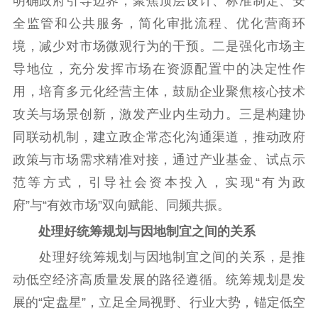
明确政府引导边界，聚焦顶层设计、标准制定、安
数据资源
全监管和公共服务，简化审批流程、优化营商环
境，减少对市场微观行为的干预。二是强化市场主
公共服务
导地位，充分发挥市场在资源配置中的决定性作
新时代公民素养
新闻出版
作品著作权
用，培育多元化经营主体，鼓励企业聚焦核心技术
提升资源库
政务服务
登记服务
攻关与场景创新，激发产业内生动力。三是构建协
科研创新
智库服务
文艺创作
同联动机制，建立政企常态化沟通渠道，推动政府
服务管理平台
管理平台
服务管理
政策与市场需求精准对接，通过产业基金、试点示
文化产业
数字出版
新闻发布工作备
范等方式，引导社会资本投入，实现“有为政
统计分析
审读服务
案管理系统
府”与“有效市场”双向赋能、同频共振。
电影
理论宣讲
政工继续教育学
服务
共建共享平台
习平台
处理好统筹规划与因地制宜之间的关系
责任编辑注册
业务申报系统
处理好统筹规划与因地制宜之间的关系，是推
动低空经济高质量发展的路径遵循。统筹规划是发
展的“定盘星”，立足全局视野、行业大势，锚定低空