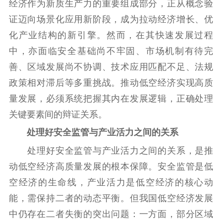
公示公告
经济作为新质生产力的重要组成部分，正从概念验
证迈向场景化应用新阶段，成为拉动经济增长、优
通知公告
信息公开制度
信息公开指南
化产业结构的新引擎。然而，在其快速发展过程
信息公开年度报
中，亦面临安全基础尚不牢固、市场机制有待完
告
政策法规
善、区域发展尚不协调、技术应用匹配不足、法规
工作动态
政策相对滞后等多重挑战。推动低空经济实现高质
量发展，必须系统把握其内在发展逻辑，正确处理
理论武装
关键要素间的辩证关系。
理论学习
宣传宣讲
研究阐释
处理好安全监管与产业活力之间的关系
哲学社科
处理好安全监管与产业活力之间的关系，是推
动低空经济高质量发展的根本保障。安全监管是低
社科强省
工作通知
成果集萃
空经济的生命线，产业活力是低空经济的核心动
江苏文脉
资料下载
能，需保持二者的动态平衡。但我国低空经济发展
新闻宣传
中仍存在二者失衡的突出问题：一方面，部分区域