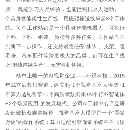
果，它根据环境决定怎么动”，其秘诀是机器人的“大
红色资源保护利
用
脑”，既能学习人类经验，也能控制机器人运动。一
个具身智能柔性生产线，用磁驱输送线串起8个工作
新闻出版
站。每个工作站都是一个具身智能机器人，可执行
精品出版
全民阅读
出版监管
上料、下料、组装、质检等多种任务。工作站自主
扫黄打非
判断下一步操作，还支持紧急任务“插队”。支架、睫
毛膏、汽车配件等跨度极大的品类，都可在生产线
电影工作
上“混线连续生产”，无需停机切换。
电影创作
电影市场
榜单上唯一的AI视觉企业——小视科技，2015
机关党建
年成立后扎根赛道，建立起“1个视觉基座大模型+1
个算力适配引擎+1个高质量数据集+N个行业智能体
党建要闻
学习在线
+X个场景应用”的发展模式。公司AI工程中心产品研
文化人才
发部部长蔡鑫浩解释，视觉基座大模型是一个“看懂
万物”的操作系统；算力适配引擎保证系统在不同硬
紫金人才
职称评审