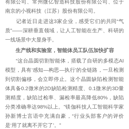
有限公司、常州微亿智造科技股份有限公司、位于
南京的小视科技（江苏）股份有限公司。
通知公告
信息公开制度
信息公开指南
记者近日走进这3家企业，感受它们的共同“气
信息公开年度报
告
政策法规
质”——深耕垂直领域，让人工智能在生产、科研的
一线场景中大显身手。
工作动态
生产线和实验室，智能体员工队伍加快扩容
理论武装
“这台晶圆切割智能体，搭载了自研的多模态AI
模型，具有‘感知—构思—执行’的全链路，一旦检测
理论学习
宣传宣讲
研究阐释
到切割偏移，会立即停止。这个晶圆缺陷检测智能
哲学社科
体具备0.2微米的2D缺陷检测精度、0.1微米的3D量
测精度，缺陷过检率、漏检率最高降低80%，缺陷
社科强省
工作通知
成果集萃
分类准确率达98%以上。”镁伽科技人工智能科学家
江苏文脉
资料下载
孙新博士言语中充满自豪，“行业头部客户的评价
新闻宣传
是‘用了就离不开它了’。”