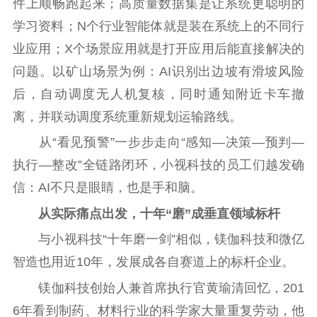
件上顺畅跑起来；高质量数据集是让系统更聪明的
数据资源
学习资料；N个行业智能体就是装在系统上的不同行
业应用；X个场景应用就是打开应用后能直接解决的
公共服务
问题。以矿山场景为例：AI识别出边坡有滑坡风险
新时代公民素养
新闻出版
作品著作权
后，自动调度无人机复核，同时通知附近卡车撤
提升资源库
政务服务
登记服务
离，并联动调度系统重新规划运输路线。
科研创新
智库服务
文艺创作
服务管理平台
管理平台
服务管理
从“看见预警”一步步走向“感知—决策—预判—
文化产业
数字出版
新闻发布工作备
执行—整改”全链路闭环，小视科技的员工们越发确
统计分析
审读服务
案管理系统
信：AI不只是眼睛，也是手和脑。
电影
理论宣讲
政工继续教育学
从实际痛点出发，十年“磨”成垂直领域标杆
服务
共建共享平台
习平台
与小视科技“十年磨一剑”相似，镁伽科技和微亿
责任编辑注册
业务申报系统
智造也用近10年，发展成各自赛道上的标杆企业。
镁伽科技创始人兼首席执行官黄瑜清回忆，201
6年看到制药、材料行业的科学家大量重复劳动，他