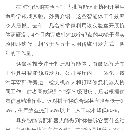
主题宣传
对外宣传
新闻发布
在“镁伽鲲鹏实验室”，大批智能体正协同开展生
记者之家
品牌栏目
命科学领域实验。孙新介绍，这些智能体工作效率
令人震撼。去年，几名科学家利用该实验室开展抗
文化文艺
体药研发，4个月内完成针对18个靶点的48轮干湿实
精品生产
文化惠民
文化传承
验闭环迭代，相当于四五十人用传统研发方式三四
文化交流
体制改革
文化产业
年的工作量。
紫金文化艺术节
品牌活动
紫艺舞台
镁伽科技专注于打造AI智能体，而微亿智造在
精神文明
工业具身智能领域发力。公司展厅内，一体化压铸
汽车零部件旁边，检测机器人和打磨修复机器人协
文明创建
文明实践
文明培育
同工作，前者高效识别0.2毫米级瑕疵，后者根据前
先进典型
者信息精准作业。这对搭子将综合漏检率降至低于0.
社会宣传
6%，生产效益提升50%以上，人工成本降低80%。
具身智能装配机器人能做到“你告诉它要什么结
思想政治教育
爱国主义教育
全民国防教育