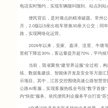
电话实时预约，实现车辆随叫随到、站点到站
便民背后，是对痛点的精准破题。常州公交集团
月，2.0版以5座出租车替换30座大公交；同
路，实现网络化运营。
2026年以来，安家、嘉泽、湟里、牛塘等片
里程下降近30%，客运量提升超70%，平均候
当前，我省聚焦“建管养运服”全过程，构建
练、数据集建设、智能体开发及安全等方面汇聚
示项目。其中，江苏交控围绕高速公路智慧管控
公路AI客服，实现客服热线全号段“数字首
内“快批”服务。依托便民利企服务平台打造“苏