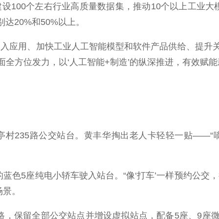
设100个左右行业高质量数据集，推动10个以上工业大
达20%和50%以上。
入应用、加快工业人工智能模型和软件产品供给、提升关
全方位发力，以‘人工智能+制造’的纵深推进，有效赋能
亭村235路公交站台。黄丰华掏出老人卡轻轻一贴——“
色5座纯电小轿车驶入站台。“像‘打车’一样预约公交
场景。
，保留全部公交站点并增设虚拟站点，配备5座、9座