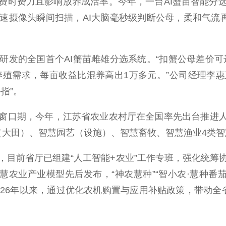
费时费力且影响放养成活率。今年，一台AI蟹苗智能分
速摄像头瞬间扫描，AI大脑毫秒级判断公母，柔和气流再
的全国首个AI蟹苗雌雄分选系统。“扣蟹公母差价可达近
蟹养殖需求，每亩收益比混养高出1万多元。”公司经理李
指”。
期，今年，江苏省农业农村厅在全国率先出台推进人工智
（大田）、智慧园艺（设施）、智慧畜牧、智慧渔业4类智
前省厅已组建“人工智能+农业”工作专班，强化统筹
批智慧农业产业模型先后发布，“神农慧种”“智小农·慧种番
026年以来，通过优化农机购置与应用补贴政策，带动全