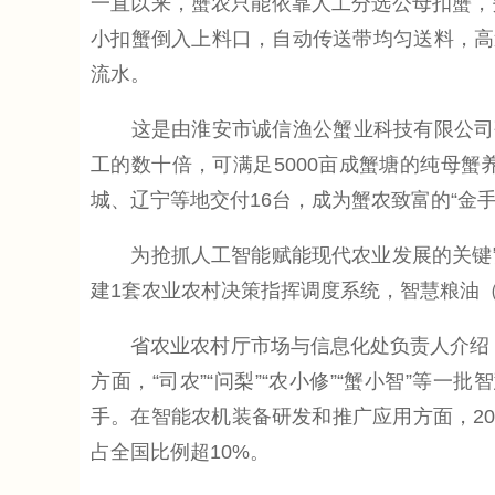
一直以来，蟹农只能依靠人工分选公母扣蟹，
小扣蟹倒入上料口，自动传送带均匀送料，高
流水。
这是由淮安市诚信渔公蟹业科技有限公司研发
工的数十倍，可满足5000亩成蟹塘的纯母
城、辽宁等地交付16台，成为蟹农致富的“金手
为抢抓人工智能赋能现代农业发展的关键窗口
建1套农业农村决策指挥调度系统，智慧粮油
省农业农村厅市场与信息化处负责人介绍，目
方面，“司农”“问梨”“农小修”“蟹小智”等一
手。在智能农机装备研发和推广应用方面，2
占全国比例超10%。