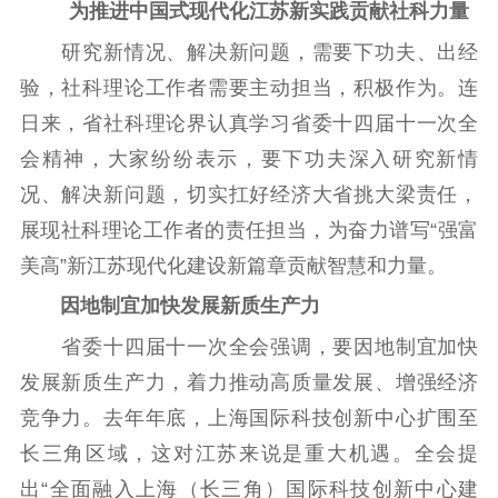
为推进中国式现代化江苏新实践贡献社科力量
江苏要闻
研究新情况、解决新问题，需要下功夫、出经
公示公告
验，社科理论工作者需要主动担当，积极作为。连
日来，省社科理论界认真学习省委十四届十一次全
通知公告
信息公开制度
信息公开指南
会精神，大家纷纷表示，要下功夫深入研究新情
信息公开年度报
况、解决新问题，切实扛好经济大省挑大梁责任，
告
政策法规
展现社科理论工作者的责任担当，为奋力谱写“强富
工作动态
美高”新江苏现代化建设新篇章贡献智慧和力量。
因地制宜加快发展新质生产力
理论武装
省委十四届十一次全会强调，要因地制宜加快
理论学习
宣传宣讲
研究阐释
发展新质生产力，着力推动高质量发展、增强经济
哲学社科
竞争力。去年年底，上海国际科技创新中心扩围至
长三角区域，这对江苏来说是重大机遇。全会提
社科强省
工作通知
成果集萃
出“全面融入上海（长三角）国际科技创新中心建