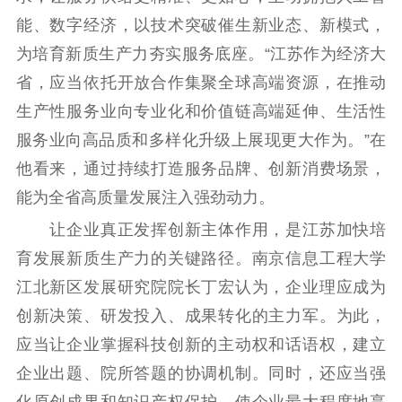
社会宣传
能、数字经济，以技术突破催生新业态、新模式，
思想政治教育
爱国主义教育
全民国防教育
为培育新质生产力夯实服务底座。“江苏作为经济大
红色资源保护利
省，应当依托开放合作集聚全球高端资源，在推动
用
生产性服务业向专业化和价值链高端延伸、生活性
新闻出版
服务业向高品质和多样化升级上展现更大作为。”在
他看来，通过持续打造服务品牌、创新消费场景，
精品出版
全民阅读
出版监管
能为全省高质量发展注入强劲动力。
扫黄打非
让企业真正发挥创新主体作用，是江苏加快培
电影工作
育发展新质生产力的关键路径。南京信息工程大学
江北新区发展研究院院长丁宏认为，企业理应成为
电影创作
电影市场
创新决策、研发投入、成果转化的主力军。为此，
机关党建
应当让企业掌握科技创新的主动权和话语权，建立
党建要闻
学习在线
企业出题、院所答题的协调机制。同时，还应当强