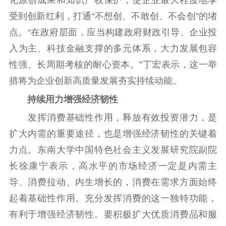
化原创成果和知识产权保护，使企业最大程度地享
文化人才
受到创新红利，打通“不想创、不敢创、不会创”的堵
紫金人才
职称评审
点。“在政府层面，应当构建政府财政引导、企业投
入为主、科技金融支撑的多元体系，大力发展包容
数据资源
性强、长周期考核的耐心资本。”丁宏表示，这一举
公共服务
措将为企业创新高质量发展夯实持续动能。
新时代公民素养
新闻出版
作品著作权
持续用力增强经济韧性
提升资源库
政务服务
登记服务
发挥消费基础性作用，释放有效投资潜力，是
科研创新
智库服务
文艺创作
扩大内需的重要途径，也是增强经济韧性的关键着
服务管理平台
管理平台
服务管理
力点。东南大学中国特色社会主义发展研究院副院
文化产业
数字出版
新闻发布工作备
长徐康宁表示，高水平的市场经济一定是内需主
统计分析
审读服务
案管理系统
导、消费拉动、内生增长的，消费在需求方面始终
电影
理论宣讲
政工继续教育学
服务
共建共享平台
习平台
起着基础性作用。充分发挥消费的这一独特功能，
责任编辑注册
业务申报系统
有利于增强经济韧性。要积极扩大优质消费品和服