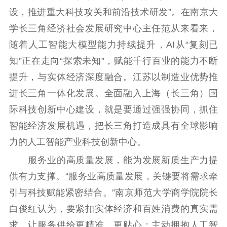
江苏文脉
资料下载
设，推进重大科技攻关和前沿技术研发”。在南京大
新闻宣传
学长三角经济社会发展研究中心主任范从来看来，
随着人工智能大模型能力持续提升，AI从“复刻已
主题宣传
对外宣传
新闻发布
知”正在走向“探索未知”，赋能千行百业的能力不断
记者之家
品牌栏目
提升，与实体经济深度融合。江苏以制造业优势推
文化文艺
进长三角一体化发展。全面融入上海（长三角）国
际科技创新中心建设，就是要通过强强协同，抓住
精品生产
文化惠民
文化传承
智能经济发展机遇，把长三角打造成具有全球影响
文化交流
体制改革
文化产业
力的人工智能产业科技创新中心。
紫金文化艺术节
品牌活动
紫艺舞台
服务业的高质量发展，能为发展新质生产力提
精神文明
供有力支撑。“服务业高质量发展，关键要将需求牵
文明创建
文明实践
文明培育
引与科技赋能紧密结合。”南京师范大学商学院院长
先进典型
白俊红认为，要紧扣实体经济和百姓消费的真实需
求，让服务供给更精准、更贴心；主动拥抱人工智