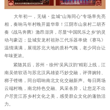
大年初一，无锡・盐城“山海同心”专场率先亮
相，奏响马年村晚开篇华章！江阴市山泉村二胡齐
奏《战马奔腾》激昂澎湃，尽显“中国民乐之乡”的灵
动与豪迈；盐城安龙村祖孙三代乐器串烧《赛马》
温情满满，展现苏北大地的质朴气魄，老少同台让
年味更浓。
紧随其后，苏州・徐州“吴风汉韵”精彩上线，江
南吴侬软语与苏北汉风雄姿巧妙交融，评弹婉转、
梆子铿锵，同台唱响南北文化交融新声。每日两场
云端村晚，南北特色交融、风采各异，让您足不出
户尽赏江苏乡村文化之美，感受群众文化的蓬勃活
力。