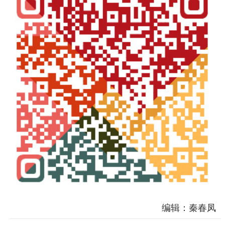
编辑：秦春凤