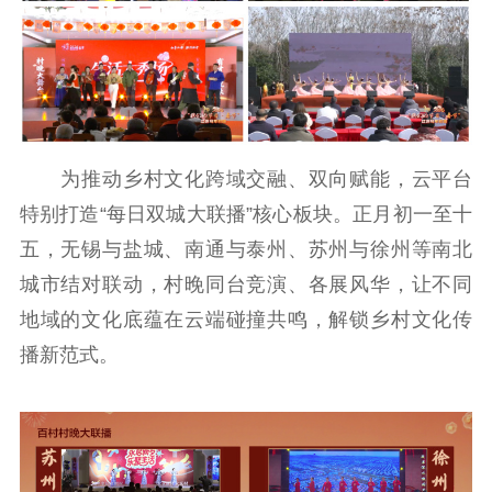
文化人才
紫金人才
职称评审
数据资源
公共服务
为推动乡村文化跨域交融、双向赋能，云平台
新时代公民素养
新闻出版
作品著作权
特别打造“每日双城大联播”核心板块。正月初一至十
提升资源库
政务服务
登记服务
五，无锡与盐城、南通与泰州、苏州与徐州等南北
科研创新
智库服务
文艺创作
城市结对联动，村晚同台竞演、各展风华，让不同
服务管理平台
管理平台
服务管理
地域的文化底蕴在云端碰撞共鸣，解锁乡村文化传
文化产业
数字出版
新闻发布工作备
播新范式。
统计分析
审读服务
案管理系统
电影
理论宣讲
政工继续教育学
服务
共建共享平台
习平台
责任编辑注册
业务申报系统