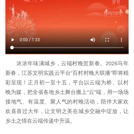
江苏要闻
公示公告
通知公告
信息公开制度
信息公开指南
信息公开年度报
告
政策法规
浓浓年味满城乡，云端村晚贺新春。2026马年
工作动态
新春，江苏文明实践云平台“百村村晚大联播”即将精
理论武装
彩呈现！正月初一至十五，平台以云端为桥、以村
晚为媒，把全省各地乡土舞台搬上“云”端，用一场场
理论学习
宣传宣讲
研究阐释
接地气、有温度、聚人气的村晚活动，陪伴大家欢
哲学社科
欢喜喜过大年，让文明之美在城乡交融中绽放，让
乡土之情在云端传递中升温。
社科强省
工作通知
成果集萃
江苏文脉
资料下载