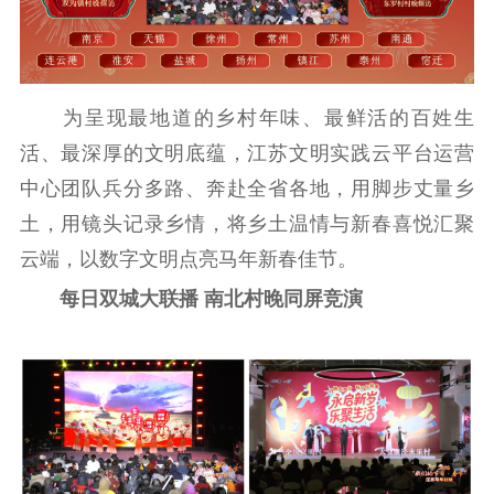
社会宣传
思想政治教育
爱国主义教育
全民国防教育
红色资源保护利
用
为呈现最地道的乡村年味、最鲜活的百姓生
活、最深厚的文明底蕴，江苏文明实践云平台运营
新闻出版
中心团队兵分多路、奔赴全省各地，用脚步丈量乡
精品出版
全民阅读
出版监管
土，用镜头记录乡情，将乡土温情与新春喜悦汇聚
扫黄打非
云端，以数字文明点亮马年新春佳节。
电影工作
每日双城大联播 南北村晚同屏竞演
电影创作
电影市场
机关党建
党建要闻
学习在线