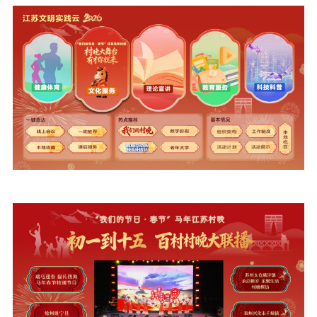
新闻宣传
主题宣传
对外宣传
新闻发布
记者之家
品牌栏目
文化文艺
精品生产
文化惠民
文化传承
文化交流
体制改革
文化产业
紫金文化艺术节
品牌活动
紫艺舞台
精神文明
文明创建
文明实践
文明培育
先进典型