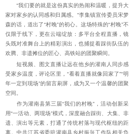
“我们要的就是这份真实的热闹和温暖，提升大
提升资源库
政务服务
登记服务
家对家乡的认同感和归属感。”李集镇宣传委员宋梦
科研创新
智库服务
文艺创作
服务管理平台
管理平台
服务管理
森的话，道出了“村晚”的初心。这场特殊的“村晚”不
文化产业
数字出版
新闻发布工作备
仅限于线下，更在云端绽放：多平台全程直播，镜
统计分析
审读服务
案管理系统
头既对准舞台上的精彩演出，也捕捉着踩街队伍的
电影
理论宣讲
政工继续教育学
欢腾、非遗摊位的匠心、高铁站的团聚瞬间。
服务
共建共享平台
习平台
短视频、图文直播让远在他乡的灌南人同步感
责任编辑注册
业务申报系统
受家乡温度，评论区里，“看着直播就像回家了”“明
年一定到现场”的留言刷屏，成为又一个温馨的团聚
空间。
作为灌南县第三届“我们的村晚”，活动创新采
用“一活动、两现场”模式，深度融合踩街、大集、非
遗、演出等元素，打通了传统村落与现代枢纽的距
离。中共江苏省委驻灌南县乡村振兴工作队相关负