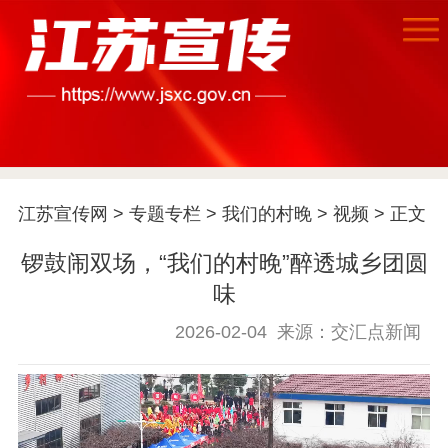
江苏宣传网
>
专题专栏
>
我们的村晚
>
视频
> 正文
首页
锣鼓闹双场，“我们的村晚”醉透城乡团圆
江苏要闻
味
公示公告
2026-02-04
来源：交汇点新闻
通知公告
信息公开制度
信息公开指南
信息公开年度报
告
政策法规