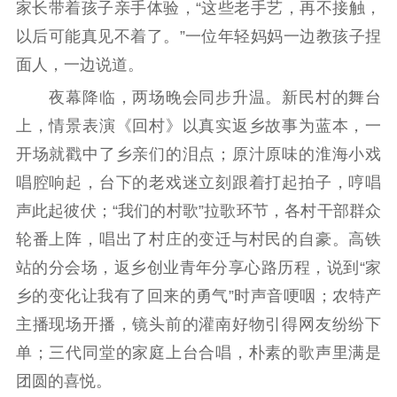
精品出版
全民阅读
出版监管
家长带着孩子亲手体验，“这些老手艺，再不接触，
扫黄打非
以后可能真见不着了。”一位年轻妈妈一边教孩子捏
面人，一边说道。
电影工作
夜幕降临，两场晚会同步升温。新民村的舞台
电影创作
电影市场
上，情景表演《回村》以真实返乡故事为蓝本，一
机关党建
开场就戳中了乡亲们的泪点；原汁原味的淮海小戏
唱腔响起，台下的老戏迷立刻跟着打起拍子，哼唱
党建要闻
学习在线
声此起彼伏；“我们的村歌”拉歌环节，各村干部群众
文化人才
轮番上阵，唱出了村庄的变迁与村民的自豪。高铁
站的分会场，返乡创业青年分享心路历程，说到“家
紫金人才
职称评审
乡的变化让我有了回来的勇气”时声音哽咽；农特产
数据资源
主播现场开播，镜头前的灌南好物引得网友纷纷下
单；三代同堂的家庭上台合唱，朴素的歌声里满是
公共服务
团圆的喜悦。
新时代公民素养
新闻出版
作品著作权