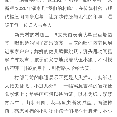
应。一场城乡同步、线上线下同频的“放歌乡村 马跃
精品生产
文化惠民
文化传承
新程”2026年灌南县“我们的村晚”，在传统村落与现
文化交流
体制改革
文化产业
代枢纽间同步启幕，让穿越传统与现代的年味，温
紫金文化艺术节
品牌活动
紫艺舞台
暖了每一位归人与乡人。
新民村的村道上，6支民俗表演队早已点燃热
精神文明
闹。唱麒麟的调子高昂嘹亮，吉庆的唱词随着风飘
文明创建
文明实践
文明培育
进家家户户；舞狮的健儿腾挪跳跃，狮头甩动间扬
先进典型
起阵阵欢声，孩子们兴奋地跟着队伍小跑，不时模
社会宣传
仿着狮子扑跃的动作，引得路人哈哈大笑。
村部门前的非遗展示区更是人头攒动：剪纸艺
思想政治教育
爱国主义教育
全民国防教育
人指尖翻飞，不过几分钟，一幅寓意吉祥的窗花便
红色资源保护利
用
跃然纸上；烙铁画师傅以铁为笔、以木为纸，缕缕
青烟中，山水田园、花鸟鱼虫渐次成型；面塑摊
新闻出版
前，憨态可掬的小动物让孩子们挪不开脚步，不少