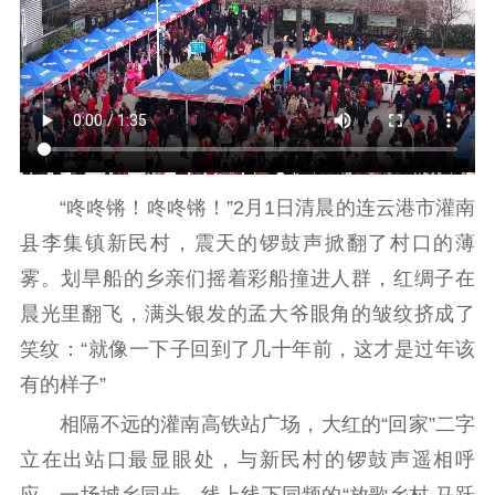
工作动态
理论武装
理论学习
宣传宣讲
研究阐释
哲学社科
“咚咚锵！咚咚锵！”2月1日清晨的连云港市灌南
县李集镇新民村，震天的锣鼓声掀翻了村口的薄
社科强省
工作通知
成果集萃
雾。划旱船的乡亲们摇着彩船撞进人群，红绸子在
江苏文脉
资料下载
晨光里翻飞，满头银发的孟大爷眼角的皱纹挤成了
新闻宣传
笑纹：“就像一下子回到了几十年前，这才是过年该
主题宣传
对外宣传
新闻发布
有的样子”
记者之家
品牌栏目
相隔不远的灌南高铁站广场，大红的“回家”二字
立在出站口最显眼处，与新民村的锣鼓声遥相呼
文化文艺