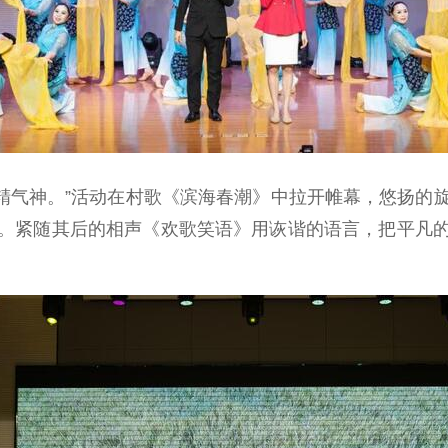
精气神。”活动在村歌《滨海春潮》中拉开帷幕，悠扬的
。紧随其后的相声《欢歌笑语》用诙谐的语言，把平凡