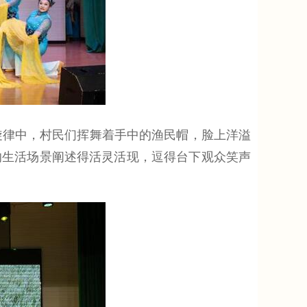
旋律中，村民们挥舞着手中的渔民帽，脸上洋溢
的生活场景阐述得活灵活现，逗得台下观众笑声