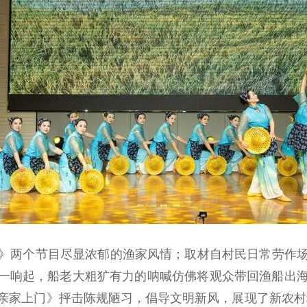
两个节目尽显浓郁的渔家风情；取材自村民日常劳作场
子》一响起，船老大粗犷有力的呐喊仿佛将观众带回渔船出
亲家上门》抨击陈规陋习，倡导文明新风，展现了新农村