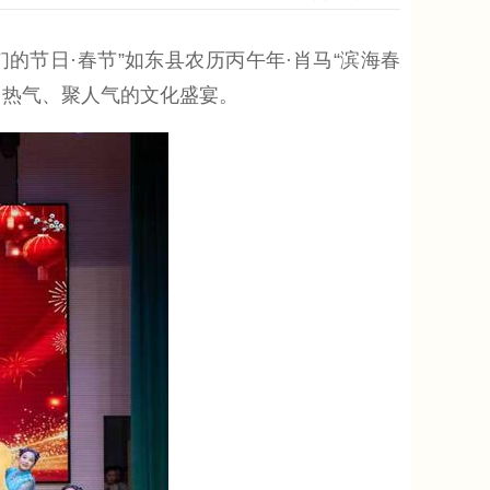
的节日·春节”如东县农历丙午年·肖马“滨海春
冒热气、聚人气的文化盛宴。