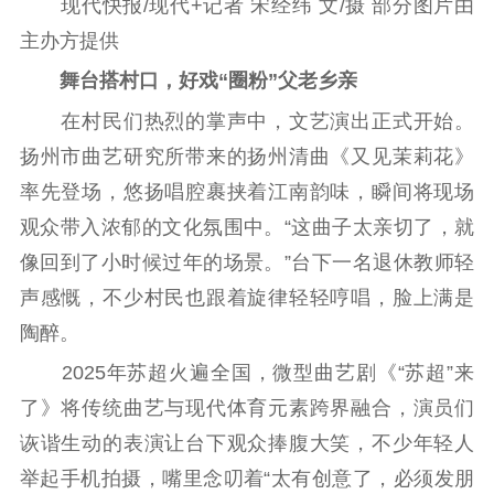
现代快报/现代+记者 宋经纬 文/摄 部分图片由
主办方提供
数据资源
舞台搭村口，好戏“圈粉”父老乡亲
公共服务
在村民们热烈的掌声中，文艺演出正式开始。
新时代公民素养
新闻出版
作品著作权
扬州市曲艺研究所带来的扬州清曲《又见茉莉花》
提升资源库
政务服务
登记服务
率先登场，悠扬唱腔裹挟着江南韵味，瞬间将现场
科研创新
智库服务
文艺创作
观众带入浓郁的文化氛围中。“这曲子太亲切了，就
服务管理平台
管理平台
服务管理
像回到了小时候过年的场景。”台下一名退休教师轻
文化产业
数字出版
新闻发布工作备
统计分析
审读服务
案管理系统
声感慨，不少村民也跟着旋律轻轻哼唱，脸上满是
电影
理论宣讲
政工继续教育学
陶醉。
服务
共建共享平台
习平台
2025年苏超火遍全国，微型曲艺剧《“苏超”来
责任编辑注册
业务申报系统
了》将传统曲艺与现代体育元素跨界融合，演员们
诙谐生动的表演让台下观众捧腹大笑，不少年轻人
举起手机拍摄，嘴里念叨着“太有创意了，必须发朋