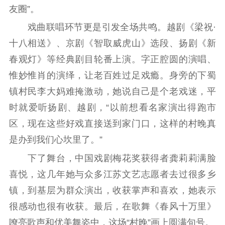
友圈”。
戏曲联唱环节更是引发全场共鸣。越剧《梁祝·
十八相送》、京剧《智取威虎山》选段、扬剧《新
春观灯》等经典剧目轮番上演。字正腔圆的演唱、
惟妙惟肖的演绎，让老百姓过足戏瘾。身旁的下蜀
镇村民李大妈难掩激动，她说自己是个老戏迷，平
时就爱听扬剧、越剧，“以前想看名家演出得跑市
区，现在这些好戏直接送到家门口，这样的村晚真
是办到我们心坎里了。”
下了舞台，中国戏剧梅花奖获得者龚莉莉满脸
喜悦，这几年她与众多江苏文艺志愿者去过很多乡
镇，到基层为群众演出，收获掌声和喜欢，她表示
很感动也很有收获。最后，在歌舞《春风十万里》
嘹亮歌声和优美舞姿中，这场“村晚”画上圆满句号。