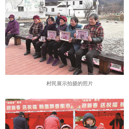
公示公告
通知公告
信息公开制度
信息公开指南
信息公开年度报
告
政策法规
工作动态
理论武装
理论学习
宣传宣讲
研究阐释
村民展示拍摄的照片
哲学社科
社科强省
工作通知
成果集萃
江苏文脉
资料下载
新闻宣传