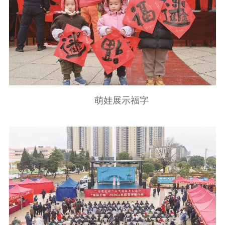
主题宣传
对外宣传
新闻发布
记者之家
品牌栏目
文化文艺
精品生产
文化惠民
文化传承
文化交流
体制改革
文化产业
萌娃展示福字
紫金文化艺术节
品牌活动
紫艺舞台
精神文明
文明创建
文明实践
文明培育
先进典型
社会宣传
思想政治教育
爱国主义教育
全民国防教育