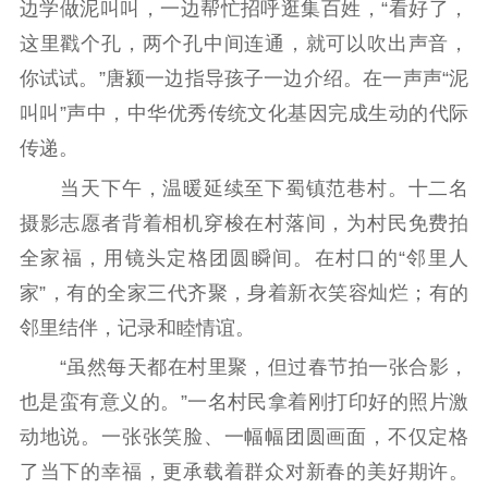
边学做泥叫叫，一边帮忙招呼逛集百姓，“看好了，
这里戳个孔，两个孔中间连通，就可以吹出声音，
你试试。”唐颍一边指导孩子一边介绍。在一声声“泥
叫叫”声中，中华优秀传统文化基因完成生动的代际
传递。
当天下午，温暖延续至下蜀镇范巷村。十二名
摄影志愿者背着相机穿梭在村落间，为村民免费拍
全家福，用镜头定格团圆瞬间。在村口的“邻里人
家”，有的全家三代齐聚，身着新衣笑容灿烂；有的
邻里结伴，记录和睦情谊。
“虽然每天都在村里聚，但过春节拍一张合影，
也是蛮有意义的。”一名村民拿着刚打印好的照片激
动地说。一张张笑脸、一幅幅团圆画面，不仅定格
了当下的幸福，更承载着群众对新春的美好期许。