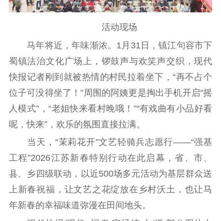
红色资源保护利
用
活动现场
新闻出版
马年将近，年味渐浓。1月31日，镇江句容市下
蜀镇法治文化广场上，锣鼓声与欢笑声交织，现代
精品出版
全民阅读
出版监管
快报记者刚到就被热情的村民拉着坐下，“再不占个
扫黄打非
位子可没得坐了！”周围的阿姨更是掏出手机开启“摇
电影工作
人模式”，“老姐快来看村晚哦！”“有戏曲有小品好看
呢，快来”，欢乐的氛围直接拉满。
电影创作
电影市场
当天，“茉莉花开”文艺轻骑兵志愿行——“强基
机关党建
工程”2026江苏新春特别行动在此启幕，省、市、
党建要闻
学习在线
县、乡四级联动，以近500场多元活动为基层群众送
上新春祝福，让文艺之花绽放在乡村沃土，也让马
文化人才
年新春的幸福味道弥漫在田间地头。
紫金人才
职称评审