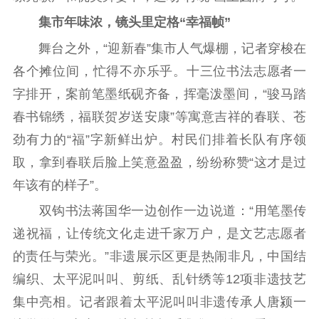
集市年味浓，镜头里定格“幸福帧”
舞台之外，“迎新春”集市人气爆棚，记者穿梭在
各个摊位间，忙得不亦乐乎。十三位书法志愿者一
字排开，案前笔墨纸砚齐备，挥毫泼墨间，“骏马踏
春书锦绣，福联贺岁送安康”等寓意吉祥的春联、苍
劲有力的“福”字新鲜出炉。村民们排着长队有序领
取，拿到春联后脸上笑意盈盈，纷纷称赞“这才是过
年该有的样子”。
双钩书法蒋国华一边创作一边说道：“用笔墨传
递祝福，让传统文化走进千家万户，是文艺志愿者
的责任与荣光。”非遗展示区更是热闹非凡，中国结
编织、太平泥叫叫、剪纸、乱针绣等12项非遗技艺
集中亮相。记者跟着太平泥叫叫非遗传承人唐颍一