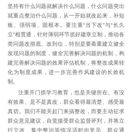
扫黄打非
坚持有什么问题就解决什么问题，什么问题突出
就重点整治什么问题，从一开始就改起来，补短
电影工作
板、强弱项、固根本。要注重“当下改”与“长久
电影创作
电影市场
立”相贯通，针对薄弱环节抓好建章立制，推动各
类问题改彻底、改到位，特别是要着重建立健全
机关党建
发现问题的制度，健全完善解决问题的机制，构
党建要闻
学习在线
建完善解决问题的效果评估机制，将整改成果转
文化人才
化为制度成果，进一步完善作风建设的长效机
制。
紫金人才
职称评审
注重开门抓学习教育，也是关键所在。有没
数据资源
有效果、是不是真改，群众看得最清楚、感受最
公共服务
真切。我们不能关起门来搞整改，而要主动征求
群众意见建议，自觉接受群众监督评判，并将立
新时代公民素养
新闻出版
作品著作权
行立改、集中整治等情况适时向党员、群众通
提升资源库
政务服务
登记服务