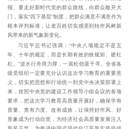
报。要走好新时代党的群众路线，向群众敞开大
科研创新
智库服务
文艺创作
服务管理平台
管理平台
服务管理
门，落实“四下基层”制度，把群众满意不满意作为
文化产业
数字出版
新闻发布工作备
根本评判标准，让老百姓切实感受到转作风树新
统计分析
审读服务
案管理系统
风带来的新气象新变化。
电影
理论宣讲
政工继续教育学
习近平总书记强调：“中央八项规定不是五
服务
共建共享平台
习平台
年、十年的规定，而是长期有效的铁规矩、硬杠
责任编辑注册
业务申报系统
杠。”逆水行舟用力撑，一篙松劲退千寻。全省各
级党组织一定要充分认识这次学习教育的重要意
义，切实把思想和行动统一到党中央决策部署上
来，按照中央党的建设工作领导小组会议的各项
要求，把这次学习教育高质量开展好，确保学有
质量、查有力度、改有成效，让保持好作风、好
形象成为行动自觉，为经济社会高质量发展注入
新风正气，为推进中国式现代化江苏新实践提供