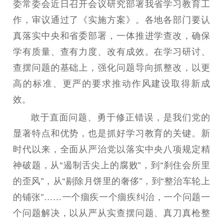
工作动态
委常委会近日召开会议研究部署我省学习教育工
作，审议通过了《实施方案》。各地各部门要认
理论武装
真落实中央和省委部署，一体推进学查改，确保
学有质量、查有力度、改有成效。在学习研讨、
理论学习
宣传宣讲
研究阐释
查摆问题的基础上，强化问题导向抓整改，以更
哲学社科
高的标准、更严的要求推动作风建设取得新成
社科强省
工作通知
成果集萃
效。
江苏文脉
资料下载
敢于直面问题、勇于修正错误，是我们党的
显著特点和优势，也是抓好学习教育的关键。新
新闻宣传
时代以来，全面从严治党以落实中央八项规定精
主题宣传
对外宣传
新闻发布
神破题，从“遏制舌尖上的腐败”，到“刹住会所里
记者之家
品牌栏目
的歪风”，从“剔除月饼里的奢侈”，到“整治车轮上
的铺张”……一个痼疾一个痼疾纠治，一个问题一
文化文艺
个问题解决，以从严从实查摆问题、真刀真枪整
精品生产
文化惠民
文化传承