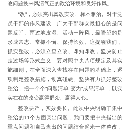
改问题换来风清气正的政治环境和良好作风。
文化交流
体制改革
文化产业
“改”，必须突出真改实改、标本兼治。对于党
紫金文化艺术节
品牌活动
紫艺舞台
员干部的作风建设，广大干部群众最担心的是问
精神文明
题反弹、雨过地皮湿、活动一阵风，最盼望的是
形成常态、常抓不懈、保持长效。这提醒我们，
文明创建
文明实践
文明培育
抓实整改，必须立查立改、即知即改，坚决防止
先进典型
走过场等形式主义。要对照中央八项规定及其实
社会宣传
施细则，在全面深入查找存在问题的基础上，逐
项制定整改措施，动真碰硬、坚决有力抓好整改
思想政治教育
爱国主义教育
全民国防教育
整治，把一个个“问题清单”变为“成果清单”，以实
红色资源保护利
实在在的改变赢得群众、赢得人心。
用
整改要严，实效要长。此次中央明确了集中
新闻出版
整治的11个方面突出问题，我们要把中央指出的
精品出版
全民阅读
出版监管
重点问题和自己查出的问题结合起来一体整改，