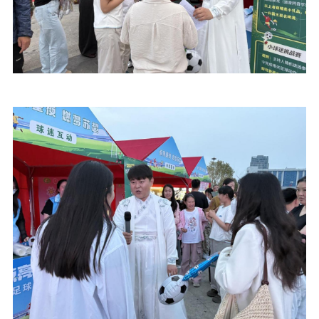
理论武装
理论学习
宣传宣讲
研究阐释
哲学社科
社科强省
工作通知
成果集萃
江苏文脉
资料下载
新闻宣传
主题宣传
对外宣传
新闻发布
记者之家
品牌栏目
文化文艺
精品生产
文化惠民
文化传承
文化交流
体制改革
文化产业