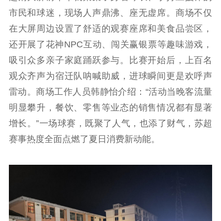
市民和球迷，现场人声鼎沸、座无虚席。商场不仅
在大屏周边设置了舒适的观赛座席和美食品尝区，
还开展了花神NPC互动、闯关赢银票等趣味游戏，
吸引众多亲子家庭踊跃参与。比赛开始后，上百名
观众齐声为宿迁队呐喊助威，进球瞬间更是欢呼声
雷动。商场工作人员韩静怡介绍：“活动当晚客流量
明显攀升，餐饮、零售等业态的销售情况都有显著
增长。”一场球赛，既聚了人气，也添了财气，苏超
赛事热度全面点燃了夏日消费新动能。