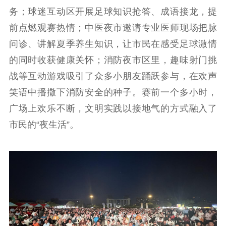
服务管理平台
管理平台
服务管理
务；球迷互动区开展足球知识抢答、成语接龙，提
文化产业
数字出版
新闻发布工作备
前点燃观赛热情；中医夜市邀请专业医师现场把脉
统计分析
审读服务
案管理系统
问诊、讲解夏季养生知识，让市民在感受足球激情
电影
理论宣讲
政工继续教育学
服务
共建共享平台
习平台
的同时收获健康关怀；消防夜市区里，趣味射门挑
责任编辑注册
业务申报系统
战等互动游戏吸引了众多小朋友踊跃参与，在欢声
笑语中播撒下消防安全的种子。赛前一个多小时，
广场上欢乐不断，文明实践以接地气的方式融入了
市民的“夜生活”。