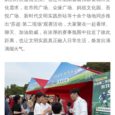
化需求，在市民广场、众缘广场、妈祖文化园、吾
悦广场、新时代文明实践所站等十余个场地同步推
出“苏超·第二现场”观赛活动，大家聚在一起看球、
聊天、加油助威，在浓厚的赛事氛围中拉近了彼此
首页
距离，也让文明实践真正融入日常生活，焕发出满
满烟火气。
江苏要闻
公示公告
通知公告
信息公开制度
信息公开指南
信息公开年度报
告
政策法规
工作动态