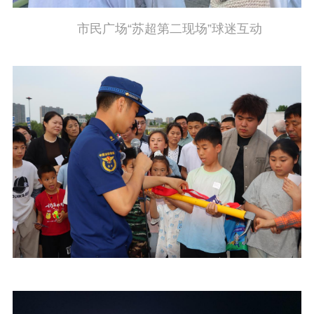
紫金文化艺术节
品牌活动
紫艺舞台
市民广场“苏超第二现场”球迷互动
精神文明
文明创建
文明实践
文明培育
先进典型
社会宣传
思想政治教育
爱国主义教育
全民国防教育
红色资源保护利
用
新闻出版
精品出版
全民阅读
出版监管
扫黄打非