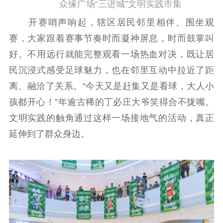
众缘广场“三进城”文明实践市集
开赛哨声响起，辖区居民邻里相伴、围坐观
赛，大家跟着赛事节奏时而凝神屏息，时而鼓掌叫
好。不用远行就能完整观看一场热血对决，既让居
民沉浸式感受足球魅力，也在邻里互动中拉近了距
离、融洽了关系。“今天又是赶集又是看球，大人小
孩都开心！”年逾古稀的丁必庄大爷笑得合不拢嘴。
文明实践的触角通过这样一场接地气的活动，真正
延伸到了群众身边。