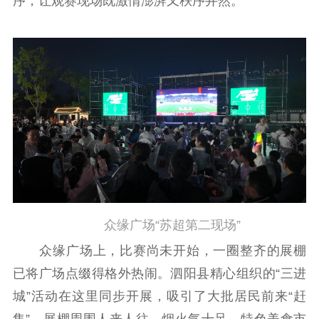
序，让观赛现场既激情澎湃又秩序井然。
众缘广场“苏超第二现场”
众缘广场上，比赛尚未开始，一圈整齐的展棚
已将广场点缀得格外热闹。泗阳县精心组织的“三进
城”活动在这里同步开展，吸引了大批居民前来“赶