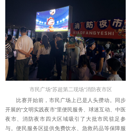
电影工作
电影创作
电影市场
机关党建
党建要闻
学习在线
文化人才
紫金人才
职称评审
数据资源
市民广场“苏超第二现场”消防夜市区
公共服务
比赛开始前，市民广场上已是人头攒动。同步
新时代公民素养
新闻出版
作品著作权
开展的“文明实践夜市”里便民服务、球迷互动、中医
提升资源库
政务服务
登记服务
夜市、消防夜市四大区域吸引了大批市民驻足参
科研创新
智库服务
文艺创作
与。便民服务区提供免费饮水、急救药品等保障服