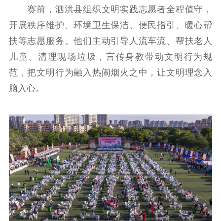
红色资源保护利
赛前，泗洪县组织文明实践志愿者全程值守，
用
开展秩序维护、环境卫生保洁、便民指引、暖心帮
新闻出版
扶等志愿服务。他们主动引导人流车流、帮扶老人
儿童、清理现场垃圾，言传身教带动文明行为规
精品出版
全民阅读
出版监管
范，把文明行为融入热闹烟火之中，让文明理念入
扫黄打非
脑入心。
电影工作
电影创作
电影市场
机关党建
党建要闻
学习在线
文化人才
紫金人才
职称评审