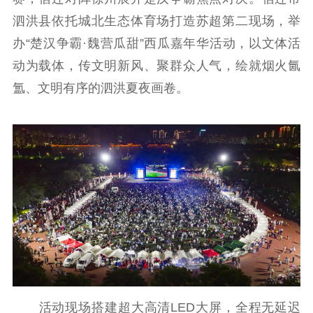
泗洪县依托城北生态体育场打造苏超第二现场，举
通知公告
信息公开制度
信息公开指南
办“楚汉争霸·魏营瓜甜”西瓜嘉年华活动，以文体活
信息公开年度报
动为载体，传文明新风、聚群众人气，绘就烟火氤
告
政策法规
氲、文明有序的泗洪夏夜画卷。
工作动态
理论武装
理论学习
宣传宣讲
研究阐释
哲学社科
社科强省
工作通知
成果集萃
江苏文脉
资料下载
新闻宣传
活动现场搭建超大高清LED大屏，全程无延迟