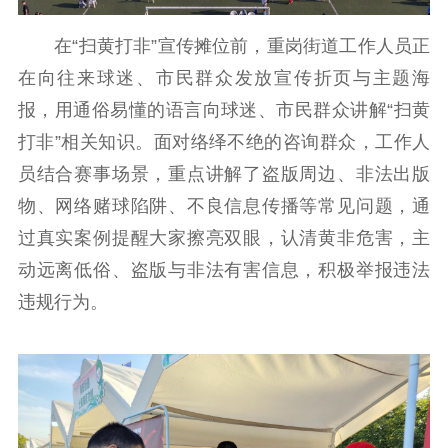
数据资源
在“扫黄打非”宣传摊位前，重岗街道工作人员正
公共服务
在向往来球迷、市民群众发放宣传折页与主题海
报，用通俗易懂的语言向球迷、市民群众讲解“扫黄
新时代公民素养
新闻出版
作品著作权
提升资源库
政务服务
登记服务
打非”相关知识。面对络绎不绝的咨询群众，工作人
科研创新
智库服务
文艺创作
员结合赛事场景，重点讲解了盗版周边、非法出版
服务管理平台
管理平台
服务管理
物、网络赌球陷阱、不良信息传播等常见问题，通
文化产业
数字出版
新闻发布工作备
过真实案例提醒大家擦亮双眼，认清黄非危害，主
统计分析
审读服务
案管理系统
动远离低俗、盗版与非法有害信息，积极举报违法
电影
理论宣讲
政工继续教育学
违规行为。
服务
共建共享平台
习平台
责任编辑注册
业务申报系统