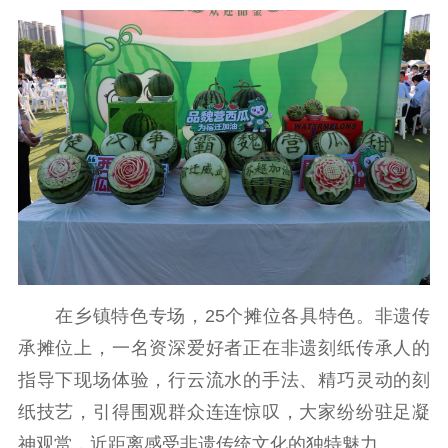
在乡镇特色专场，25个摊位各具特色。非遗传
承摊位上，一名资深爱好者正在非遗刻纸传承人的
指导下现场体验，行云流水的手法、精巧灵动的刻
纸技艺，引得围观群众连连惊叹，大家纷纷驻足凝
神观赏，近距离感受非遗传统文化的独特魅力。