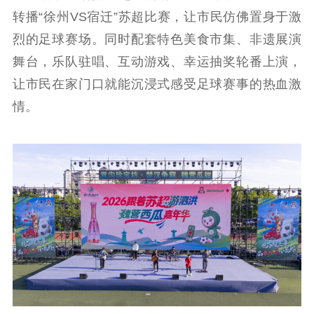
主题宣传
对外宣传
新闻发布
转播“徐州VS宿迁”苏超比赛，让市民仿佛置身于激
记者之家
品牌栏目
烈的足球赛场。同时配套特色美食市集、非遗展演
舞台，乐队驻唱、互动游戏、幸运抽奖轮番上演，
文化文艺
让市民在家门口就能沉浸式感受足球赛事的热血激
精品生产
文化惠民
文化传承
情。
文化交流
体制改革
文化产业
紫金文化艺术节
品牌活动
紫艺舞台
精神文明
文明创建
文明实践
文明培育
先进典型
社会宣传
思想政治教育
爱国主义教育
全民国防教育