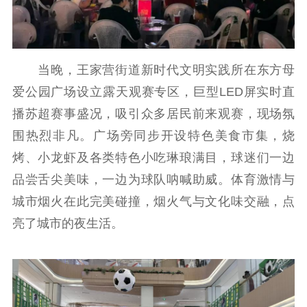
文化文艺
精品生产
文化惠民
文化传承
当晚，王家营街道新时代文明实践所在东方母
文化交流
体制改革
文化产业
爱公园广场设立露天观赛专区，巨型LED屏实时直
紫金文化艺术节
品牌活动
紫艺舞台
播苏超赛事盛况，吸引众多居民前来观赛，现场氛
围热烈非凡。广场旁同步开设特色美食市集，烧
精神文明
烤、小龙虾及各类特色小吃琳琅满目，球迷们一边
文明创建
文明实践
文明培育
品尝舌尖美味，一边为球队呐喊助威。体育激情与
先进典型
城市烟火在此完美碰撞，烟火气与文化味交融，点
社会宣传
亮了城市的夜生活。
思想政治教育
爱国主义教育
全民国防教育
红色资源保护利
用