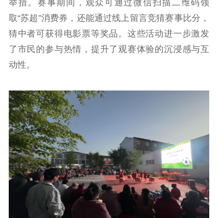
举措。赛事期间，观众可通过微信扫描二维码领
公共服务
取“苏超”消费券，还能通过线上留言竞猜赛事比分，
新时代公民素养
新闻出版
作品著作权
猜中者可获得电影票等奖品。这些活动进一步激发
提升资源库
政务服务
登记服务
了市民的参与热情，提升了观赛体验的沉浸感与互
科研创新
智库服务
文艺创作
动性。
服务管理平台
管理平台
服务管理
文化产业
数字出版
新闻发布工作备
统计分析
审读服务
案管理系统
电影
理论宣讲
政工继续教育学
服务
共建共享平台
习平台
责任编辑注册
业务申报系统