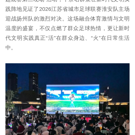
信息公开年度报
践阵地见证了2026江苏省城市足球联赛淮安队主场
告
政策法规
迎战扬州队的激烈对决。这场融合体育激情与文明
工作动态
温度的盛宴，不仅点燃了群众足球热情，更让新时
代文明实践真正“活”在群众身边、“火”在日常生活
理论武装
中。
理论学习
宣传宣讲
研究阐释
哲学社科
社科强省
工作通知
成果集萃
江苏文脉
资料下载
新闻宣传
主题宣传
对外宣传
新闻发布
记者之家
品牌栏目