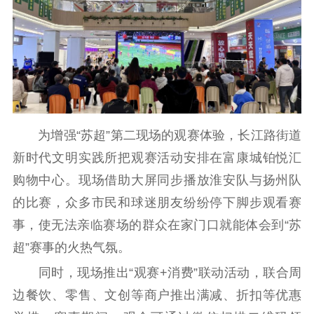
新闻出版
精品出版
全民阅读
出版监管
扫黄打非
电影工作
为增强“苏超”第二现场的观赛体验，长江路街道
电影创作
电影市场
新时代文明实践所把观赛活动安排在富康城铂悦汇
机关党建
购物中心。现场借助大屏同步播放淮安队与扬州队
党建要闻
学习在线
的比赛，众多市民和球迷朋友纷纷停下脚步观看赛
事，使无法亲临赛场的群众在家门口就能体会到“苏
文化人才
超”赛事的火热气氛。
紫金人才
职称评审
同时，现场推出“观赛+消费”联动活动，联合周
边餐饮、零售、文创等商户推出满减、折扣等优惠
数据资源