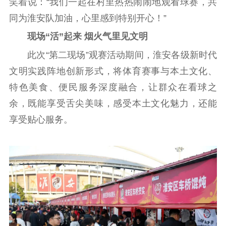
笑着说：“我们一起在村里热热闹闹地观看球赛，共
数据资源
同为淮安队加油，心里感到特别开心！”
公共服务
现场“活”起来 烟火气里见文明
此次“第二现场”观赛活动期间，淮安各级新时代
新时代公民素养
新闻出版
作品著作权
提升资源库
政务服务
登记服务
文明实践阵地创新形式，将体育赛事与本土文化、
科研创新
智库服务
文艺创作
特色美食、便民服务深度融合，让群众在看球之
服务管理平台
管理平台
服务管理
余，既能享受舌尖美味，感受本土文化魅力，还能
文化产业
数字出版
新闻发布工作备
享受贴心服务。
统计分析
审读服务
案管理系统
电影
理论宣讲
政工继续教育学
服务
共建共享平台
习平台
责任编辑注册
业务申报系统