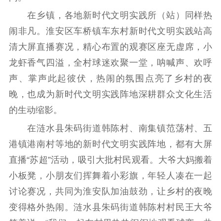
红色资源保护利
用
在乡镇，各地新时代文明实践所（站）同样热
闹非凡。淮安区车桥镇车东村新时代文明实践站高
新闻出版
清大屏直播赛况，精心布置的观赛区座无虚席，小
精品出版
全民阅读
出版监管
龙虾香气四溢，全村球迷欢聚一堂，呐喊声、欢呼
扫黄打非
声、掌声此起彼伏，热闹的氛围点亮了乡村的夜
晚，也成为新时代文明实践阵地深耕群众文化生活
电影工作
的生动缩影。
电影创作
电影市场
在涟水县朱码街道韩陈村、南集镇范荡村、五
机关党建
港镇港南村等地的新时代文明实践阵地，都有大屏
直播“苏超”活动，吸引大批村民观看。大爷大妈搬着
党建要闻
学习在线
小板凳，小朋友们挥舞着小彩旗，年轻人凑在一起
文化人才
讨论赛况，共同为淮安队加油鼓劲，让乡村的夜晚
变得格外热闹。涟水县朱码街道韩陈村村民王大爷
紫金人才
职称评审