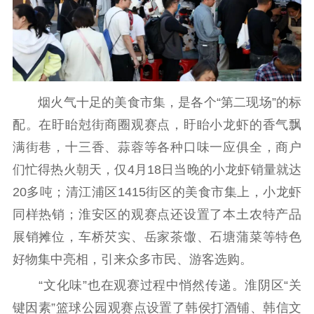
烟火气十足的美食市集，是各个“第二现场”的标
配。在盱眙尅街商圈观赛点，盱眙小龙虾的香气飘
满街巷，十三香、蒜蓉等各种口味一应俱全，商户
们忙得热火朝天，仅4月18日当晚的小龙虾销量就达
20多吨；清江浦区1415街区的美食市集上，小龙虾
同样热销；淮安区的观赛点还设置了本土农特产品
展销摊位，车桥芡实、岳家茶馓、石塘蒲菜等特色
好物集中亮相，引来众多市民、游客选购。
“文化味”也在观赛过程中悄然传递。淮阴区“关
键因素”篮球公园观赛点设置了韩侯打酒铺、韩信文