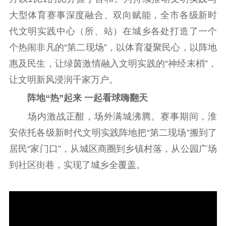
大型体育赛事深度融合、双向赋能，全市各级新时
通知公告
信息公开制度
信息公开指南
代文明实践中心（所、站）在城乡各处打造了一个
信息公开年度报
个热闹非凡的“第二现场”，以体育凝聚民心，以阵地
告
政策法规
惠及民生，让绿茵激情融入文明实践的“神经末梢”，
工作动态
让文明新风浸润千家万户。
阵地“热”起来 一起看球嗨翻天
理论武装
场内激战正酣，场外满城沸腾。赛事期间，淮
理论学习
宣传宣讲
研究阐释
安依托各级新时代文明实践阵地把“第二现场”搬到了
哲学社科
居民“家门口”，从城区商圈到乡镇村落，从公园广场
到社区街巷，实现了城乡全覆盖。
社科强省
工作通知
成果集萃
江苏文脉
资料下载
新闻宣传