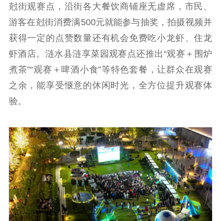
尅街观赛点，沿街各大餐饮商铺座无虚席，市民、
游客在尅街消费满500元就能参与抽奖，拍摄视频并
获得一定的点赞数量还有机会免费吃小龙虾、住龙
虾酒店。涟水县涟享菜园观赛点还推出“观赛＋围炉
煮茶”“观赛＋啤酒小食”等特色套餐，让群众在观赛
之余，能享受惬意的休闲时光，全方位提升观赛体
验。