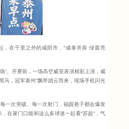
响起，在千里之外的咸阳市，“咸泰并肩·绿茵亮
场”。开赛前，一场高空威亚表演精彩上演，威
超黑马，冠军泰州”飘带踏云而来，现场手机闪光
、每一次突破、每一次射门，福园巷子都会爆发
，在家门口能和这么多球迷一起看“苏超”，气