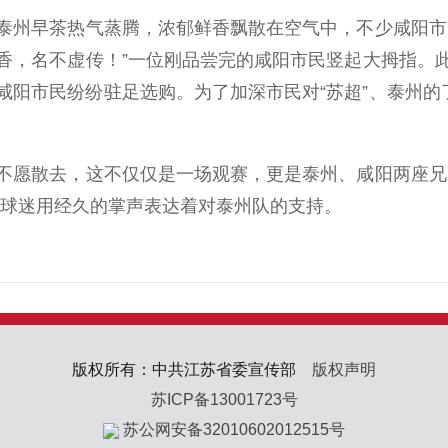
州早茶热气蒸腾，浓郁鲜香飘散在空气中，不少咸阳市民
香，名不虚传！”一位刚品尝完的咸阳市民竖起大拇指。
阳市民纷纷驻足选购。为了加深市民对“苏超”、泰州的
愿散去，这不仅仅是一场观赛，更是泰州、咸阳两座兄弟
阳球迷用经久的掌声表达着对泰州队的支持。
版权所有：中共江苏省委宣传部
版权声明
苏ICP备13001723号
苏公网安备32010602012515号