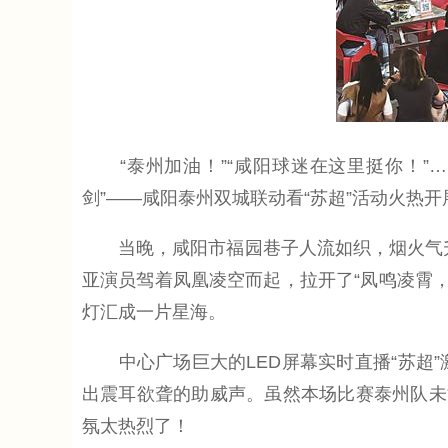
“泰州加油！”“咸阳球迷在这里挺你！”……
剑”——咸阳泰州双城联动看“苏超”活动火热
当晚，咸阳市福园巷子人流如织，烟火气升腾
亚演员驾着凤凰凌空而起，拉开了“凤鸣凌霄，
灯汇成一片星海。
中心广场巨大的LED屏幕实时直播“苏超”
出震耳欲聋的助威声。虽然本场比赛泰州队未
氛太热烈了！