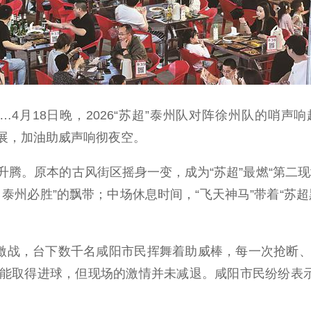
4月18日晚，2026“苏超”泰州队对阵徐州队的哨声
开展，加油助威声响彻夜空。
。原本的古风街区摇身一变，成为“苏超”最燃“第二现
泰州必胜”的飘带；中场休息时间，“飞天神马”带着“苏
激战，台下数千名咸阳市民挥舞着助威棒，每一次抢断
能取得进球，但现场的激情并未减退。咸阳市民纷纷表示